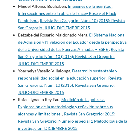
Miguel Alfonso Bouhaben,
Imágenes de la negritud.
Intersecciones entre la obra de Tracey Rose y el Black
Feminism.
,
Revista San Gregorio: Núm. 10 (2015): Revista
San Gregorio. JULIO-DICIEMBRE 2015
Betzabé del Rosario Maldonado Mera,
El Sistema Nacional
de Admisión y Nivelación del Ecuador desde la perspectiva
de la Universidad de las Fuerzas Armadas – ESPE
,
Revista
San Gregorio: Núm. 10 (2015): Revista San Gregorio.
JULIO-DICIEMBRE 2015
Yoarnelys Vasallo Villalonga,
Desarrollo sustentable y
responsabilidad social en la educación superior
,
Revista
San Gregorio: Núm. 10 (2015): Revista San Gregorio.
JULIO-DICIEMBRE 2015
Rafael Ignacio Rey Fau,
Medición de la pobreza.
Exploración de la metodología y reflexión sobre sus
alcances y limitaciones.
,
Revista San Gregorio: 2015:
Revista San Gregorio. Número especial 1 Metodología de la
investigación. DICIEMBRE 2015