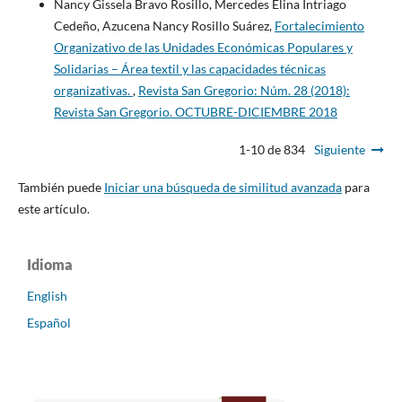
Nancy Gissela Bravo Rosillo, Mercedes Elina Intriago
Cedeño, Azucena Nancy Rosillo Suárez,
Fortalecimiento
Organizativo de las Unidades Económicas Populares y
Solidarias – Área textil y las capacidades técnicas
organizativas.
,
Revista San Gregorio: Núm. 28 (2018):
Revista San Gregorio. OCTUBRE-DICIEMBRE 2018
1-10 de 834
Siguiente
También puede
Iniciar una búsqueda de similitud avanzada
para
este artículo.
Idioma
English
Español