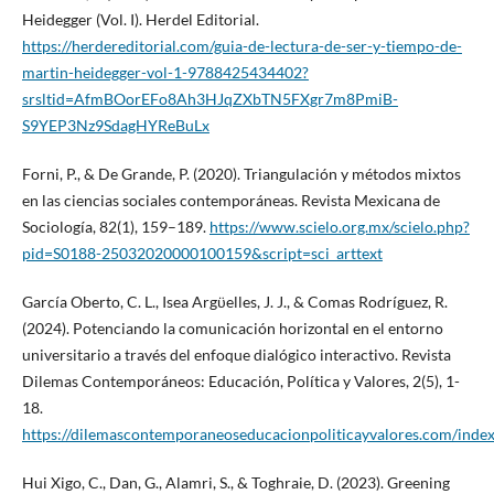
Heidegger (Vol. I). Herdel Editorial.
https://herdereditorial.com/guia-de-lectura-de-ser-y-tiempo-de-
martin-heidegger-vol-1-9788425434402?
srsltid=AfmBOorEFo8Ah3HJqZXbTN5FXgr7m8PmiB-
S9YEP3Nz9SdagHYReBuLx
Forni, P., & De Grande, P. (2020). Triangulación y métodos mixtos
en las ciencias sociales contemporáneas. Revista Mexicana de
Sociología, 82(1), 159–189.
https://www.scielo.org.mx/scielo.php?
pid=S0188-25032020000100159&script=sci_arttext
García Oberto, C. L., Isea Argϋelles, J. J., & Comas Rodríguez, R.
(2024). Potenciando la comunicación horizontal en el entorno
universitario a través del enfoque dialógico interactivo. Revista
Dilemas Contemporáneos: Educación, Política y Valores, 2(5), 1-
18.
https://dilemascontemporaneoseducacionpoliticayvalores.com/index
Hui Xigo, C., Dan, G., Alamri, S., & Toghraie, D. (2023). Greening