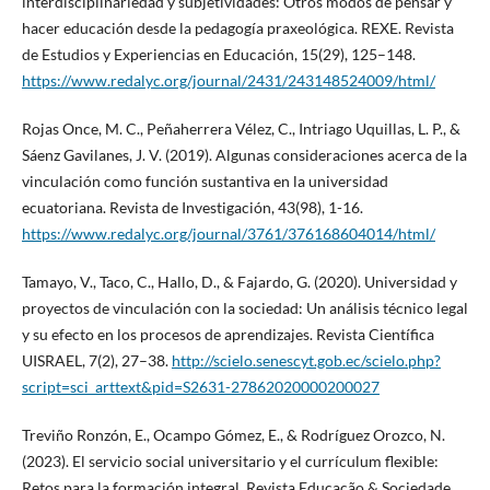
interdisciplinariedad y subjetividades: Otros modos de pensar y
hacer educación desde la pedagogía praxeológica. REXE. Revista
de Estudios y Experiencias en Educación, 15(29), 125–148.
https://www.redalyc.org/journal/2431/243148524009/html/
Rojas Once, M. C., Peñaherrera Vélez, C., Intriago Uquillas, L. P., &
Sáenz Gavilanes, J. V. (2019). Algunas consideraciones acerca de la
vinculación como función sustantiva en la universidad
ecuatoriana. Revista de Investigación, 43(98), 1-16.
https://www.redalyc.org/journal/3761/376168604014/html/
Tamayo, V., Taco, C., Hallo, D., & Fajardo, G. (2020). Universidad y
proyectos de vinculación con la sociedad: Un análisis técnico legal
y su efecto en los procesos de aprendizajes. Revista Científica
UISRAEL, 7(2), 27–38.
http://scielo.senescyt.gob.ec/scielo.php?
script=sci_arttext&pid=S2631-27862020000200027
Treviño Ronzón, E., Ocampo Gómez, E., & Rodríguez Orozco, N.
(2023). El servicio social universitario y el currículum flexible:
Retos para la formación integral. Revista Educação & Sociedade,