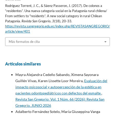
Rodríguez Torrent, J. C., & Sáenz Passeron, J. (2017). De colonos a
“residentes”. Una nueva categoría social en la Patagonia rural chilena/
From settlers to "residents”. A new social category in rural Chilean
Patagonia.
Revista San Gregorio
,
3
(18), 20-33.
https://revista.sangregorio.edu.ec/index.php/REVISTASANGREGORIO/
article/view/401
Más formatos de cita
Artículos similares
Mayra Alejandra Cedeño Sabando, Ximena Sayonara
Guillén Vivas, Karen Lissette Loor Moreira,
Evaluación del
impacto psicosocial y autopercepción de la estética en
pacientes odontopediátricos con defectos del esmalte
,
Revista San Gregorio: Vol. 1 Núm. 66 (2026): Revista San
Gregorio. JUNIO 2026
Adalberto Fernández Sotelo, María Giuseppina Vanga