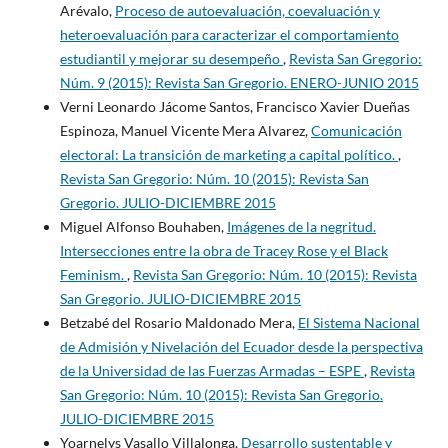
Arévalo,
Proceso de autoevaluación, coevaluación y
heteroevaluación para caracterizar el comportamiento
estudiantil y mejorar su desempeño
,
Revista San Gregorio:
Núm. 9 (2015): Revista San Gregorio. ENERO-JUNIO 2015
Verni Leonardo Jácome Santos, Francisco Xavier Dueñas
Espinoza, Manuel Vicente Mera Alvarez,
Comunicación
electoral: La transición de marketing a capital político.
,
Revista San Gregorio: Núm. 10 (2015): Revista San
Gregorio. JULIO-DICIEMBRE 2015
Miguel Alfonso Bouhaben,
Imágenes de la negritud.
Intersecciones entre la obra de Tracey Rose y el Black
Feminism.
,
Revista San Gregorio: Núm. 10 (2015): Revista
San Gregorio. JULIO-DICIEMBRE 2015
Betzabé del Rosario Maldonado Mera,
El Sistema Nacional
de Admisión y Nivelación del Ecuador desde la perspectiva
de la Universidad de las Fuerzas Armadas – ESPE
,
Revista
San Gregorio: Núm. 10 (2015): Revista San Gregorio.
JULIO-DICIEMBRE 2015
Yoarnelys Vasallo Villalonga,
Desarrollo sustentable y