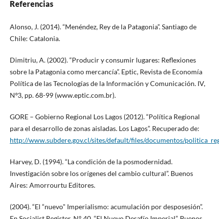
Referencias
Alonso, J. (2014). “Menéndez, Rey de la Patagonia”. Santiago de
Chile: Catalonia.
Dimitriu, A. (2002). “Producir y consumir lugares: Reflexiones
sobre la Patagonia como mercancía”. Eptic, Revista de Economía
Política de las Tecnologías de la Información y Comunicación. IV,
Nº3, pp. 68-99 (www.eptic.com.br).
GORE – Gobierno Regional Los Lagos (2012). “Política Regional
para el desarrollo de zonas aisladas. Los Lagos”. Recuperado de:
http://www.subdere.gov.cl/sites/default/files/documentos/politica_re
Harvey, D. (1994). “La condición de la posmodernidad.
Investigación sobre los orígenes del cambio cultural”. Buenos
Aires: Amorrourtu Editores.
(2004). “El “nuevo‟ Imperialismo: acumulación por desposesión”.
En Socialist Register, N° 40, “El Nuevo Desafío Imperial”. Buenos