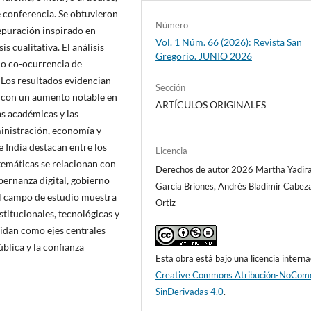
e conferencia. Se obtuvieron
Número
depuración inspirado en
Vol. 1 Núm. 66 (2026): Revista San
 cualitativa. El análisis
Gregorio. JUNIO 2026
do co-ocurrencia de
 Los resultados evidencian
Sección
, con un aumento notable en
ARTÍCULOS ORIGINALES
as académicas y las
ministración, economía y
e India destacan entre los
Licencia
temáticas se relacionan con
Derechos de autor 2026 Martha Yadir
bernanza digital, gobierno
García Briones, Andrés Bladimir Cabez
. El campo de estudio muestra
Ortiz
titucionales, tecnológicas y
lidan como ejes centrales
ública y la confianza
Esta obra está bajo una licencia interna
Creative Commons Atribución-NoCome
SinDerivadas 4.0
.