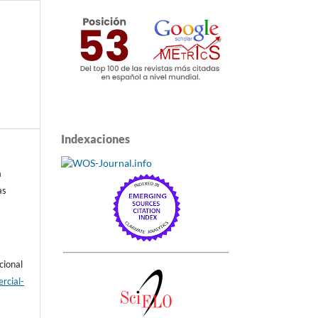
Indexaciones
a
as
cional
rcial-