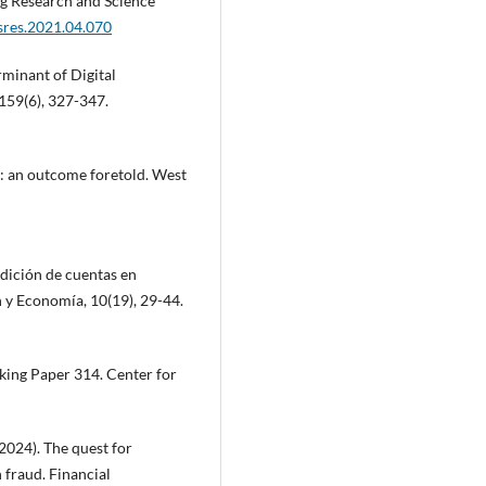
ng Research and Science
usres.2021.04.070
rminant of Digital
159(6), 327-347.
n: an outcome foretold. West
ndición de cuentas en
 y Economía, 10(19), 29-44.
ing Paper 314. Center for
2024). The quest for
 fraud. Financial