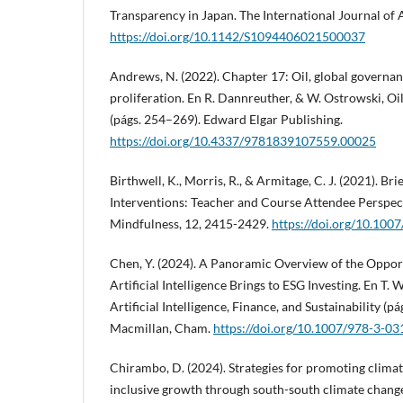
Transparency in Japan. The International Journal of 
https://doi.org/10.1142/S1094406021500037
Andrews, N. (2022). Chapter 17: Oil, global govern
proliferation. En R. Dannreuther, & W. Ostrowski, Oil
(págs. 254–269). Edward Elgar Publishing.
https://doi.org/10.4337/9781839107559.00025
Birthwell, K., Morris, R., & Armitage, C. J. (2021). B
Interventions: Teacher and Course Attendee Perspec
Mindfulness, 12, 2415-2429.
https://doi.org/10.10
Chen, Y. (2024). A Panoramic Overview of the Oppor
Artificial Intelligence Brings to ESG Investing. En T. W
Artificial Intelligence, Finance, and Sustainability (p
Macmillan, Cham.
https://doi.org/10.1007/978-3-0
Chirambo, D. (2024). Strategies for promoting clima
inclusive growth through south-south climate chang