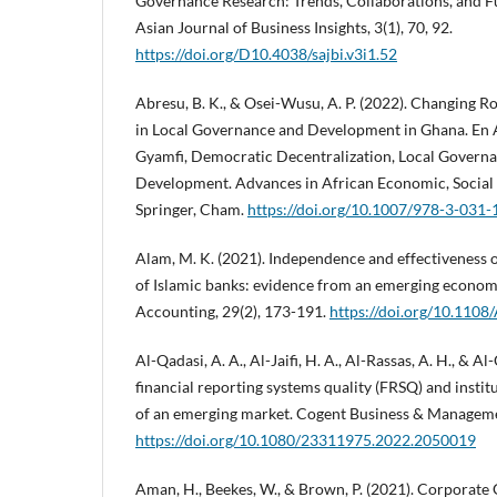
Governance Research: Trends, Collaborations, and F
Asian Journal of Business Insights, 3(1), 70, 92.
https://doi.org/D10.4038/sajbi.v3i1.52
Abresu, B. K., & Osei-Wusu, A. P. (2022). Changing Ro
in Local Governance and Development in Ghana. En A
Gyamfi, Democratic Decentralization, Local Governa
Development. Advances in African Economic, Social 
Springer, Cham.
https://doi.org/10.1007/978-3-031
Alam, M. K. (2021). Independence and effectiveness 
of Islamic banks: evidence from an emerging econom
Accounting, 29(2), 173-191.
https://doi.org/10.110
Al-Qadasi, A. A., Al-Jaifi, H. A., Al-Rassas, A. H., & Al
financial reporting systems quality (FRSQ) and instit
of an emerging market. Cogent Business & Managemen
https://doi.org/10.1080/23311975.2022.2050019
Aman, H., Beekes, W., & Brown, P. (2021). Corporat