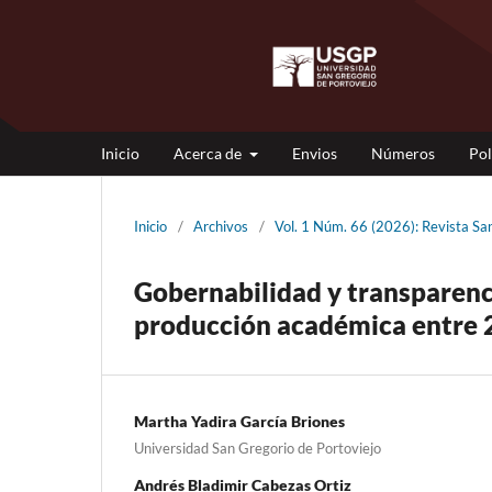
Inicio
Acerca de
Envios
Números
Pol
Inicio
/
Archivos
/
Vol. 1 Núm. 66 (2026): Revista S
Gobernabilidad y transparenci
producción académica entre 
Martha Yadira García Briones
Universidad San Gregorio de Portoviejo
Andrés Bladimir Cabezas Ortiz