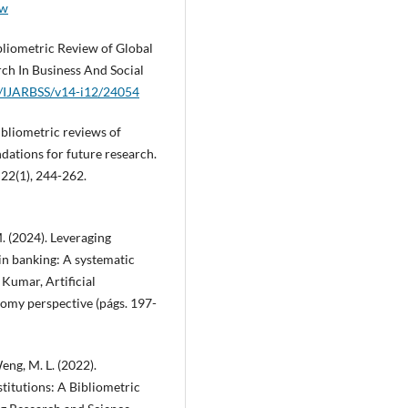
-w
ibliometric Review of Global
ch In Business And Social
07/IJARBSS/v14-i12/24054
bibliometric reviews of
ations for future research.
 22(1), 244-262.
. (2024). Leveraging
 in banking: A systematic
 Kumar, Artificial
omy perspective (págs. 197-
eng, M. L. (2022).
stitutions: A Bibliometric