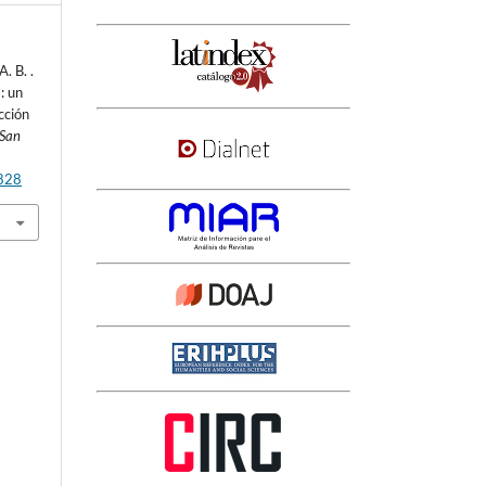
. B. .
: un
cción
 San
3828