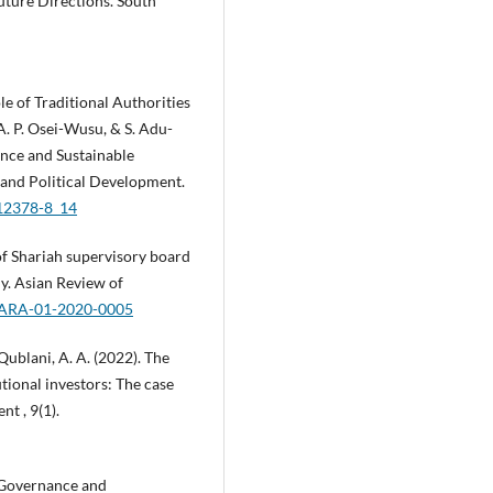
uture Directions. South
le of Traditional Authorities
. P. Osei-Wusu, & S. Adu-
nce and Sustainable
and Political Development.
-12378-8_14
of Shariah supervisory board
y. Asian Review of
8/ARA-01-2020-0005
-Qublani, A. A. (2022). The
utional investors: The case
t , 9(1).
e Governance and