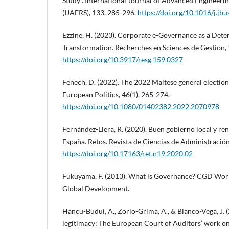
Study . International Journal of Advanced Engineeri
(IJAERS), 133, 285-296.
https://doi.org/10.1016/j.jb
Ezzine, H. (2023). Corporate e-Governance as a Dete
Transformation. Recherches en Sciences de Gestion, 
https://doi.org/10.3917/resg.159.0327
Fenech, D. (2022). The 2022 Maltese general electio
European Politics, 46(1), 265-274.
https://doi.org/10.1080/01402382.2022.2070978
Fernández-Llera, R. (2020). Buen gobierno local y re
España. Retos. Revista de Ciencias de Administración
https://doi.org/10.17163/ret.n19.2020.02
Fukuyama, F. (2013). What is Governance? CGD Work
Global Development.
Hancu-Budui, A., Zorio-Grima, A., & Blanco-Vega, J. (
legitimacy: The European Court of Auditors’ work on