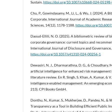
Sustain.
https://doi.org/10.1007/s10668-024-05198
Chu, P., Gowindasamy, M., Li, L., & Wu, J. (2024). A B
Corporate. International Journal of Academic Resear
Sciences, 14(12), 1178-1188.
https://doi.org/10.60
Daoud-Ellili, N. O. (2025). A bibliometric review of 
corporate governance: current topics and recommend
International Journal of Disclosure and Governance,
https://doi.org/10.1057/s41310-024-00256-1
Dewasiri, N. J., Dharmarathna, D. G., & Choudhary, M
artificial intelligence for enhanced risk management
literature review. En R. Singh, S. Khan, A. Kumar, & V.
intelligence enabled management: An emerging econ
213). CPI Books GmbH.
Donthu, N., Kumar, S., Mukherjee, D., Pandey, N., & W
Transparency as a Tool in Building Efficient Public In