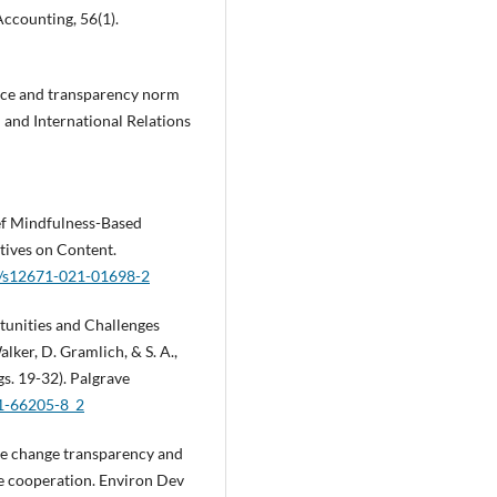
Accounting, 56(1).
ance and transparency norm
 and International Relations
rief Mindfulness-Based
tives on Content.
07/s12671-021-01698-2
tunities and Challenges
alker, D. Gramlich, & S. A.,
ágs. 19-32). Palgrave
31-66205-8_2
te change transparency and
e cooperation. Environ Dev