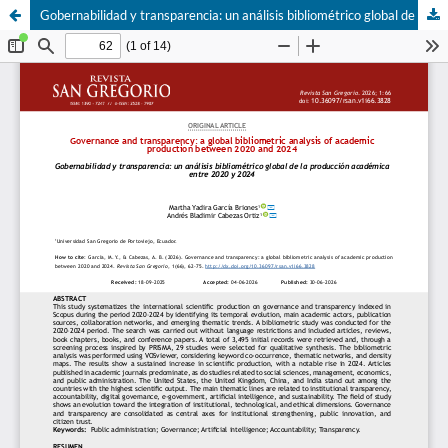
Gobernabilidad y transparencia: un análisis bibliométrico global de la producción académica entre 2020 y 2024