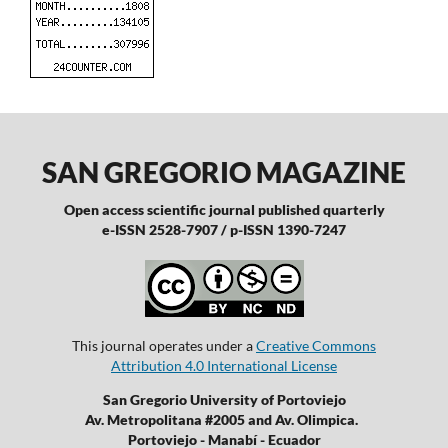
SAN GREGORIO MAGAZINE
Open access scientific journal published quarterly
e-ISSN 2528-7907 / p-ISSN 1390-7247
This journal operates under a
Creative Commons
Attribution 4.0 International License
San Gregorio University of Portoviejo
Av. Metropolitana #2005 and Av. Olimpica.
Portoviejo - Manabí - Ecuador