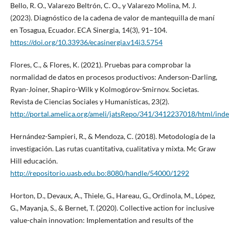
Bello, R. O., Valarezo Beltrón, C. O., y Valarezo Molina, M. J.
(2023). Diagnóstico de la cadena de valor de mantequilla de maní
en Tosagua, Ecuador. ECA Sinergia, 14(3), 91–104.
https://doi.org/10.33936/ecasinergia.v14i3.5754
Flores, C., & Flores, K. (2021). Pruebas para comprobar la
normalidad de datos en procesos productivos: Anderson-Darling,
Ryan-Joiner, Shapiro-Wilk y Kolmogórov-Smirnov. Societas.
Revista de Ciencias Sociales y Humanísticas, 23(2).
http://portal.amelica.org/ameli/jatsRepo/341/3412237018/html/inde
Hernández-Sampieri, R., & Mendoza, C. (2018). Metodología de la
investigación. Las rutas cuantitativa, cualitativa y mixta. Mc Graw
Hill educación.
http://repositorio.uasb.edu.bo:8080/handle/54000/1292
Horton, D., Devaux, A., Thiele, G., Hareau, G., Ordinola, M., López,
G., Mayanja, S., & Bernet, T. (2020). Collective action for inclusive
value-chain innovation: Implementation and results of the