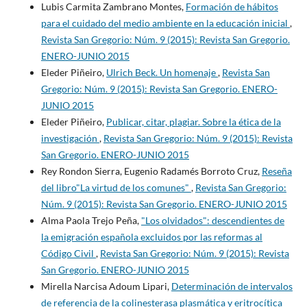
Lubis Carmita Zambrano Montes,
Formación de hábitos
para el cuidado del medio ambiente en la educación inicial
,
Revista San Gregorio: Núm. 9 (2015): Revista San Gregorio.
ENERO-JUNIO 2015
Eleder Piñeiro,
Ulrich Beck. Un homenaje
,
Revista San
Gregorio: Núm. 9 (2015): Revista San Gregorio. ENERO-
JUNIO 2015
Eleder Piñeiro,
Publicar, citar, plagiar. Sobre la ética de la
investigación
,
Revista San Gregorio: Núm. 9 (2015): Revista
San Gregorio. ENERO-JUNIO 2015
Rey Rondon Sierra, Eugenio Radamés Borroto Cruz,
Reseña
del libro"La virtud de los comunes"
,
Revista San Gregorio:
Núm. 9 (2015): Revista San Gregorio. ENERO-JUNIO 2015
Alma Paola Trejo Peña,
"Los olvidados": descendientes de
la emigración española excluidos por las reformas al
Código Civil
,
Revista San Gregorio: Núm. 9 (2015): Revista
San Gregorio. ENERO-JUNIO 2015
Mirella Narcisa Adoum Lipari,
Determinación de intervalos
de referencia de la colinesterasa plasmática y eritrocítica