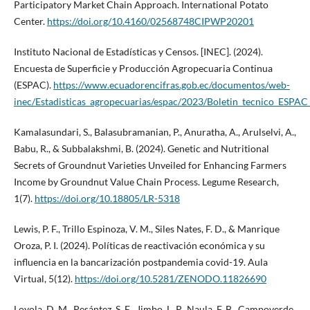
Participatory Market Chain Approach. International Potato
Center.
https://doi.org/10.4160/02568748CIPWP20201
Instituto Nacional de Estadísticas y Censos. [INEC]. (2024).
Encuesta de Superficie y Producción Agropecuaria Continua
(ESPAC).
https://www.ecuadorencifras.gob.ec/documentos/web-
inec/Estadisticas_agropecuarias/espac/2023/Boletin_tecnico_ESPAC
Kamalasundari, S., Balasubramanian, P., Anuratha, A., Arulselvi, A.,
Babu, R., & Subbalakshmi, B. (2024). Genetic and Nutritional
Secrets of Groundnut Varieties Unveiled for Enhancing Farmers
Income by Groundnut Value Chain Process. Legume Research,
1(7).
https://doi.org/10.18805/LR-5318
Lewis, P. F., Trillo Espinoza, V. M., Siles Nates, F. D., & Manrique
Oroza, P. I. (2024). Políticas de reactivación económica y su
influencia en la bancarización postpandemia covid-19. Aula
Virtual, 5(12).
https://doi.org/10.5281/ZENODO.11826690
Loyola, D. M., Pesántez, S. E., Jimbo, L. P., Naula, F. B., Campoverde,