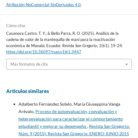
Atribución-NoComercial-SinDerivadas 4.0
.
Cómo citar
Casanova Castro, T. Y., & Bello Parra, R. O. (2025). Análisis de la
cadena de valor de la mantequilla de maní para la reactivación
económica de Manabí, Ecuador.
Revista San Gregorio
,
1
(61), 19-24.
https://doi.org/10.36097/rsan.v1i61.3447
Más formatos de cita
Artículos similares
Adalberto Fernández Sotelo, María Giuseppina Vanga
Arévalo,
Proceso de autoevaluación, coevaluación y
heteroevaluación para caracterizar el comportamiento
estudiantil y mejorar su desempeño
,
Revista San Gregorio:
Núm. 9 (2015): Revista San Gregorio. ENERO-JUNIO 2015