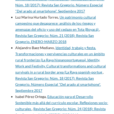
Núm. 18 (2017): Revista San Gregorio. Número Especial
"Del arado al smartphone". Septiembre 2017
Luz Marina Hurtado Torres,
Un patrimonio cultural
campesino que desaparece: análisis de los riesgos y
amenazas del oficio y uso del cedazo en Tota (Boyacá)
,
Revista San Gregorio: Núm. 21 (2018): Revista San
Gregorio. ENERO-MARZO 2018
Alejandro Baez Mediano,
Identidad, trabajo y fiesta.
Transformaciones y pervivencias culturales en un ámbito
rural fronterizo (La Raya hispanoportuguesa). Identity,
Work and Festivity. Cultural transformations and cultural
survivals in a rural border area (La Raya spanish-portug
,
Revista San Gregorio: Núm. 18 (2017): Revista San
Gregorio. Número Especial "Del arado al smartphone".
Septiembre 2017
Isabel Pérez Ortega,
Educación para el Desarrollo
Sostenible más allá del currículo escolar. Reflexiones socio-
culturales
,
Revista San Gregorio: Núm. 24 (2018): Revista