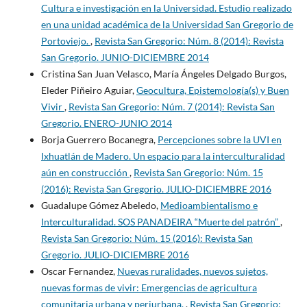
Cultura e investigación en la Universidad. Estudio realizado
en una unidad académica de la Universidad San Gregorio de
Portoviejo.
,
Revista San Gregorio: Núm. 8 (2014): Revista
San Gregorio. JUNIO-DICIEMBRE 2014
Cristina San Juan Velasco, María Ángeles Delgado Burgos,
Eleder Piñeiro Aguiar,
Geocultura, Epistemología(s) y Buen
Vivir
,
Revista San Gregorio: Núm. 7 (2014): Revista San
Gregorio. ENERO-JUNIO 2014
Borja Guerrero Bocanegra,
Percepciones sobre la UVI en
Ixhuatlán de Madero. Un espacio para la interculturalidad
aún en construcción
,
Revista San Gregorio: Núm. 15
(2016): Revista San Gregorio. JULIO-DICIEMBRE 2016
Guadalupe Gómez Abeledo,
Medioambientalismo e
Interculturalidad. SOS PANADEIRA “Muerte del patrón”
,
Revista San Gregorio: Núm. 15 (2016): Revista San
Gregorio. JULIO-DICIEMBRE 2016
Oscar Fernandez,
Nuevas ruralidades, nuevos sujetos,
nuevas formas de vivir: Emergencias de agricultura
comunitaria urbana y periurbana.
,
Revista San Gregorio: