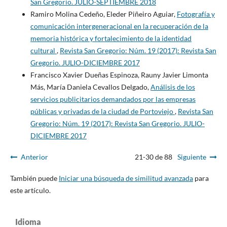
San Gregorio. JULIO-SEPTIEMBRE 2018
Ramiro Molina Cedeño, Eleder Piñeiro Aguiar,
Fotografía y
comunicación intergeneracional en la recuperación de la
memoria histórica y fortalecimiento de la identidad
cultural
,
Revista San Gregorio: Núm. 19 (2017): Revista San
Gregorio. JULIO-DICIEMBRE 2017
Francisco Xavier Dueñas Espinoza, Rauny Javier Limonta
Más, María Daniela Cevallos Delgado,
Análisis de los
servicios publicitarios demandados por las empresas
públicas y privadas de la ciudad de Portoviejo
,
Revista San
Gregorio: Núm. 19 (2017): Revista San Gregorio. JULIO-
DICIEMBRE 2017
Anterior
21-30 de 88
Siguiente
También puede
Iniciar una búsqueda de similitud avanzada
para
este artículo.
Idioma