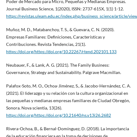
Poder de Mercado para Micro, Pequeñas y Medianas Empresas.
Journal Business Science, 1(2020), ISSN: 2737-615X, 1(1) 1-12.
https://revistas.uleam.edu.ec/index.php/business_science/article/vie
Muñoz, M. D., Matabanchoy, T. S., & Guevara, C. N. (2020).
Empresas Familiares: Definiciones, Características y
Contribuciones. Revista Tendencias, 21(1).
https://doi.org/https://doi.org/10.22267/rtend.202101.133
Neubauer, F., & Lank, A. G. (2021). The Family Business:
Governance, Strategy and Sustainability. Palgrave Macmillan.
Palafox-Soto, M. O., Ochoa-Jiménez, S., & Jacobo-Hernández, C. A.
(2021). El liderazgo y su relación con la cultura organizacional en
las pequeñas y medianas empresas familiares de Ciudad Obregón,
Sonora. Nova scientia, 13(26).
https://doi.org/https://doi.org/10.21640/ns.v13i26.2682
Rivera-Ochoa, B., & Bernal-Domínguez, D. (2018). La importancia
de la educación financiera en la toma de decisiones de