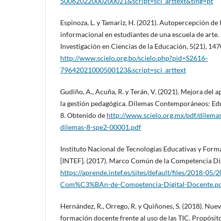
50062022000200021&script=sci_arttext&tlng=pt
Espinoza, L. y Tamariz, H. (2021). Autopercepción de 
informacional en estudiantes de una escuela de arte.
Investigación en Ciencias de la Educación, 5(21), 1
http://www.scielo.org.bo/scielo.php?pid=S2616-
79642021000500123&script=sci_arttext
Gudiño, A., Acuña, R. y Terán, V. (2021). Mejora del a
la gestión pedagógica. Dilemas Contemporáneos: Educ
8. Obtenido de
http://www.scielo.org.mx/pdf/dilem
dilemas-8-spe2-00001.pdf
Instituto Nacional de Tecnologías Educativas y Form
[INTEF]. (2017). Marco Común de la Competencia Di
https://aprende.intef.es/sites/default/files/2018-0
Com%C3%BAn-de-Competencia-Digital-Docente.p
Hernández, R., Orrego, R. y Quiñones, S. (2018). Nue
formación docente frente al uso de las TIC. Propósito