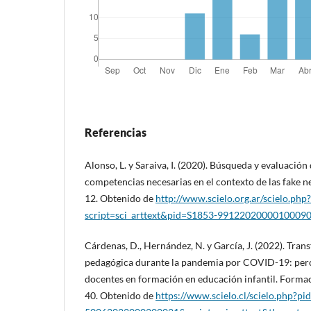
Referencias
Alonso, L. y Saraiva, I. (2020). Búsqueda y evaluació
competencias necesarias en el contexto de las fake ne
12. Obtenido de
http://www.scielo.org.ar/scielo.php?
script=sci_arttext&pid=S1853-9912202000010009
Cárdenas, D., Hernández, N. y García, J. (2022). Tran
pedagógica durante la pandemia por COVID-19: perc
docentes en formación en educación infantil. Formaci
40. Obtenido de
https://www.scielo.cl/scielo.php?p