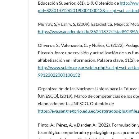
Educación Superior, 6(1), 1-9. Obtenido de
http://ww
pid=S2301-01262019000100013&script=sci_arttex
Murray, S. y Larry, S. (2009). Estadística. México: M
https://www.academia.edu/36241872/Estad%C3%AD
Oliveros, S., Valenzuela, C. y Nuñez, C. (2022). Peda
Picardo Joao: una revisión y actualización de sus fu
alfabetización en información. Palabra clave, 11(2), 
http://www.scielo.org.ar/scielo.php?script=sci_artt
99122022000100152
Organización de las Naciones Unidas para la Educació
[UNESCO]. (2019). Marco de competencias de los doc
elaborado por la UNESCO. Obtenido de
https://eva.sangregorio.edu.ec/postgrados/plugin
Pinto, A., Pérez, A. y Darder, A. (2022). Formulación
tecnológico empoderado y pedagógico para promover