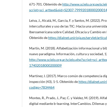
671-701. Obtenido de
http://www.scielo.org.pe/scie
script=sci_arttext&pid=S2307-7999201800020001
Leiva, J., Alcalá, M., García, F. y Santos, M. (2022).
interculturales y uso de las TIC: Hacia una universidad
Iberoamericana sobre Calidad, Eficacia y Cambio en E
Obtenido de
https://dialnet.unirioja.es/servlet/art
Martin, M. (2018). Alfabetización informacional y bib
nuevo paradigma. Información, cultura y sociedad, 
http://www.scielo.org.ar/scielo.php?script=sci_artt
17402018000200009
Martínez, I. (2017). Marco común de competencia dig
inspección (43), 1-5. Obtenido de
https://dialnet.unir
codigo=7834464
Montes, R., Prado, J., Paz, C. y Valdez, M. (2019). Al
digital mediante b-learning. InterCambios. Dilemas y 