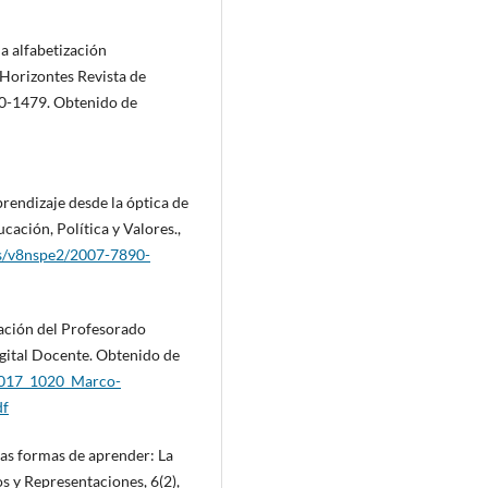
la alfabetización
 Horizontes Revista de
470-1479. Obtenido de
prendizaje desde la óptica de
ación, Política y Valores.,
as/v8nspe2/2007-7890-
ación del Profesorado
gital Docente. Obtenido de
5/2017_1020_Marco-
df
vas formas de aprender: La
s y Representaciones, 6(2),