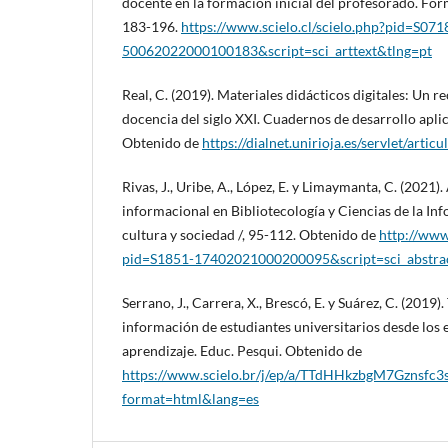
docente en la formación inicial del profesorado. Form
183-196.
https://www.scielo.cl/scielo.php?pid=S071
50062022000100183&script=sci_arttext&tlng=pt
Real, C. (2019). Materiales didácticos digitales: Un r
docencia del siglo XXI. Cuadernos de desarrollo aplica
Obtenido de
https://dialnet.unirioja.es/servlet/art
Rivas, J., Uribe, A., López, E. y Limaymanta, C. (2021)
informacional en Bibliotecología y Ciencias de la In
cultura y sociedad /, 95-112. Obtenido de
http://www.
pid=S1851-17402021000200095&script=sci_abstra
Serrano, J., Carrera, X., Brescó, E. y Suárez, C. (2019)
información de estudiantes universitarios desde los
aprendizaje. Educ. Pesqui. Obtenido de
https://www.scielo.br/j/ep/a/TTdHHkzbgM7Gznsfc3
format=html&lang=es