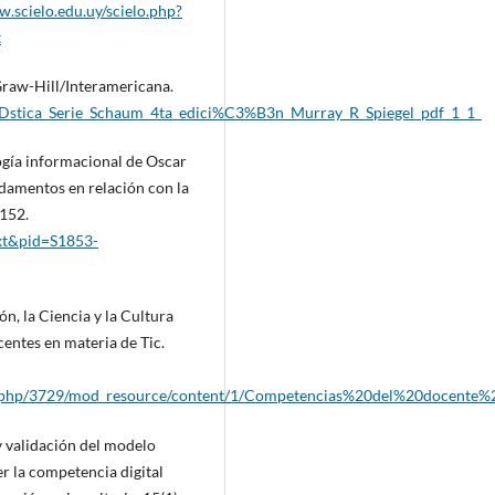
w.scielo.edu.uy/scielo.php?
t
cGraw-Hill/Interamericana.
stica_Serie_Schaum_4ta_edici%C3%B3n_Murray_R_Spiegel_pdf_1_1_
gogía informacional de Oscar
ndamentos en relación con la
e152.
ext&pid=S1853-
n, la Ciencia y la Cultura
entes en materia de Tic.
file.php/3729/mod_resource/content/1/Competencias%20del%20docente%2
 y validación del modelo
 la competencia digital