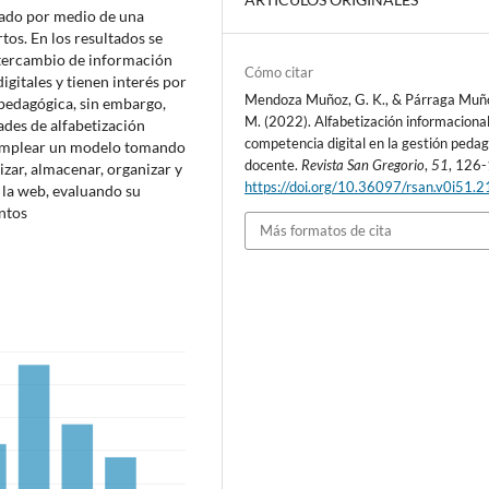
tado por medio de una
tos. En los resultados se
ntercambio de información
Cómo citar
igitales y tienen interés por
Mendoza Muñoz, G. K., & Párraga Muño
 pedagógica, sin embargo,
M. (2022). Alfabetización informacional
dades de alfabetización
competencia digital en la gestión peda
 emplear un modelo tomando
docente.
Revista San Gregorio
,
51
, 126
izar, almacenar, organizar y
https://doi.org/10.36097/rsan.v0i51.
 la web, evaluando su
entos
Más formatos de cita