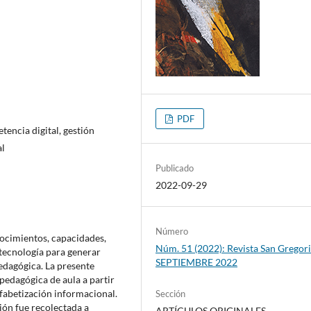
PDF
encia digital, gestión
al
Publicado
2022-09-29
Número
nocimientos, capacidades,
Núm. 51 (2022): Revista San Gregori
 tecnología para generar
SEPTIEMBRE 2022
pedagógica. La presente
 pedagógica de aula a partir
lfabetización informacional.
Sección
ción fue recolectada a
ARTÍCULOS ORIGINALES