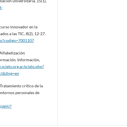
ación universitaria, 15(1),
8-
ecurso innovador en la
dos a las TIC, 8(2), 12-27.
iculo?codigo=7001107
. Alfabetización
formación. Información,
scielo.org.ar/scielo.php?
ct&tlng=en
. Tratamiento crítico de la
 entornos personales de
sjskH/?