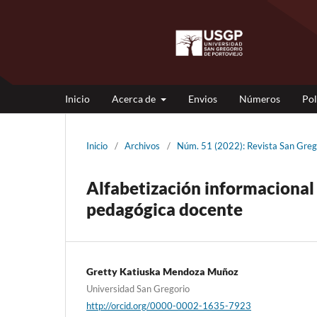
Inicio
Acerca de
Envios
Números
Pol
Inicio
/
Archivos
/
Núm. 51 (2022): Revista San Gr
Alfabetización informacional 
pedagógica docente
Gretty Katiuska Mendoza Muñoz
Universidad San Gregorio
http://orcid.org/0000-0002-1635-7923