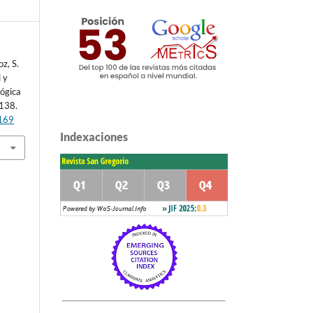
z, S.
 y
gógica
-138.
2169
Indexaciones