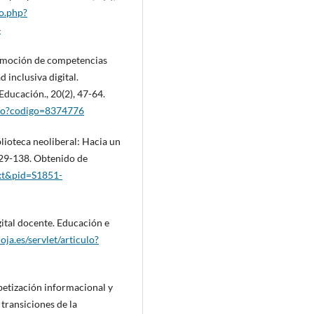
lo.php?
4
 Promoción de competencias
 inclusiva digital.
ducación., 20(2), 47-64.
iculo?codigo=8374776
lioteca neoliberal: Hacia un
129-138. Obtenido de
ext&pid=S1851-
ital docente. Educación e
ioja.es/servlet/articulo?
fabetización informacional y
transiciones de la