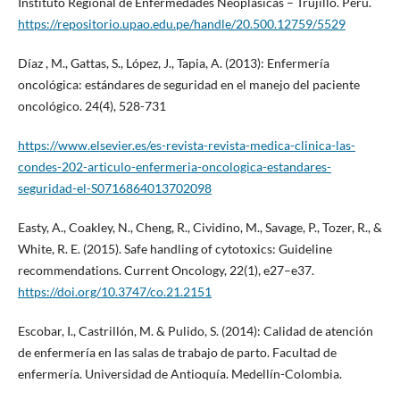
Instituto Regional de Enfermedades Neoplásicas – Trujillo. Perú.
https://repositorio.upao.edu.pe/handle/20.500.12759/5529
Díaz , M., Gattas, S., López, J., Tapia, A. (2013): Enfermería
oncológica: estándares de seguridad en el manejo del paciente
oncológico. 24(4), 528-731
https://www.elsevier.es/es-revista-revista-medica-clinica-las-
condes-202-articulo-enfermeria-oncologica-estandares-
seguridad-el-S0716864013702098
Easty, A., Coakley, N., Cheng, R., Cividino, M., Savage, P., Tozer, R., &
White, R. E. (2015). Safe handling of cytotoxics: Guideline
recommendations. Current Oncology, 22(1), e27–e37.
https://doi.org/10.3747/co.21.2151
Escobar, I., Castrillón, M. & Pulido, S. (2014): Calidad de atención
de enfermería en las salas de trabajo de parto. Facultad de
enfermería. Universidad de Antioquía. Medellín-Colombia.