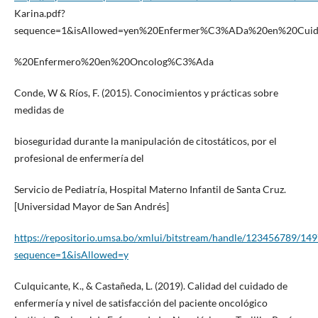
Karina.pdf?
sequence=1&isAllowed=yen%20Enfermer%C3%ADa%20en%20Cui
%20Enfermero%20en%20Oncolog%C3%Ada
Conde, W & Ríos, F. (2015). Conocimientos y prácticas sobre
medidas de
bioseguridad durante la manipulación de citostáticos, por el
profesional de enfermería del
Servicio de Pediatría, Hospital Materno Infantil de Santa Cruz.
[Universidad Mayor de San Andrés]
https://repositorio.umsa.bo/xmlui/bitstream/handle/123456789/14
sequence=1&isAllowed=y
Culquicante, K., & Castañeda, L. (2019). Calidad del cuidado de
enfermería y nivel de satisfacción del paciente oncológico