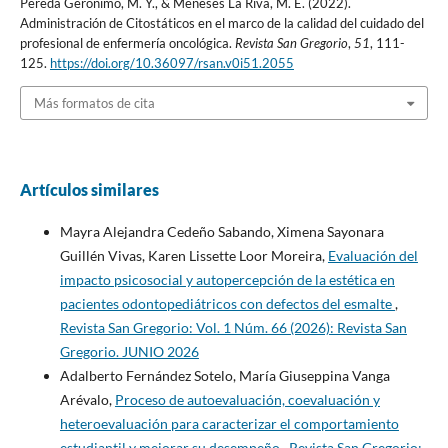
Pereda Geronimo, M. Y., & Meneses La Riva, M. E. (2022).
Administración de Citostáticos en el marco de la calidad del cuidado del
profesional de enfermería oncológica.
Revista San Gregorio
,
51
, 111-
125.
https://doi.org/10.36097/rsan.v0i51.2055
Más formatos de cita
Artículos similares
Mayra Alejandra Cedeño Sabando, Ximena Sayonara
Guillén Vivas, Karen Lissette Loor Moreira,
Evaluación del
impacto psicosocial y autopercepción de la estética en
pacientes odontopediátricos con defectos del esmalte
,
Revista San Gregorio: Vol. 1 Núm. 66 (2026): Revista San
Gregorio. JUNIO 2026
Adalberto Fernández Sotelo, María Giuseppina Vanga
Arévalo,
Proceso de autoevaluación, coevaluación y
heteroevaluación para caracterizar el comportamiento
estudiantil y mejorar su desempeño
,
Revista San Gregorio: