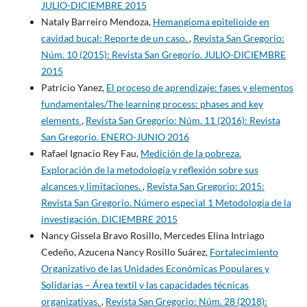
JULIO-DICIEMBRE 2015
Nataly Barreiro Mendoza,
Hemangioma epitelioide en
cavidad bucal: Reporte de un caso.
,
Revista San Gregorio:
Núm. 10 (2015): Revista San Gregorio. JULIO-DICIEMBRE
2015
Patricio Yanez,
El proceso de aprendizaje: fases y elementos
fundamentales/The learning process: phases and key
elements
,
Revista San Gregorio: Núm. 11 (2016): Revista
San Gregorio. ENERO-JUNIO 2016
Rafael Ignacio Rey Fau,
Medición de la pobreza.
Exploración de la metodología y reflexión sobre sus
alcances y limitaciones.
,
Revista San Gregorio: 2015:
Revista San Gregorio. Número especial 1 Metodología de la
investigación. DICIEMBRE 2015
Nancy Gissela Bravo Rosillo, Mercedes Elina Intriago
Cedeño, Azucena Nancy Rosillo Suárez,
Fortalecimiento
Organizativo de las Unidades Económicas Populares y
Solidarias – Área textil y las capacidades técnicas
organizativas.
,
Revista San Gregorio: Núm. 28 (2018):