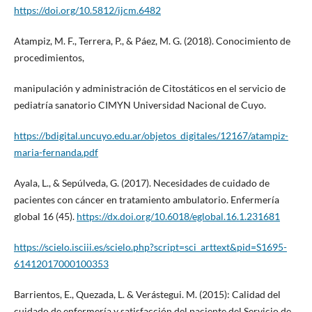
https://doi.org/10.5812/ijcm.6482
Atampiz, M. F., Terrera, P., & Páez, M. G. (2018). Conocimiento de
procedimientos,
manipulación y administración de Citostáticos en el servicio de
pediatría sanatorio CIMYN Universidad Nacional de Cuyo.
https://bdigital.uncuyo.edu.ar/objetos_digitales/12167/atampiz-
maria-fernanda.pdf
Ayala, L., & Sepúlveda, G. (2017). Necesidades de cuidado de
pacientes con cáncer en tratamiento ambulatorio. Enfermería
global 16 (45).
https://dx.doi.org/10.6018/eglobal.16.1.231681
https://scielo.isciii.es/scielo.php?script=sci_arttext&pid=S1695-
61412017000100353
Barrientos, E., Quezada, L. & Verástegui. M. (2015): Calidad del
cuidado de enfermería y satisfacción del paciente del Servicio de