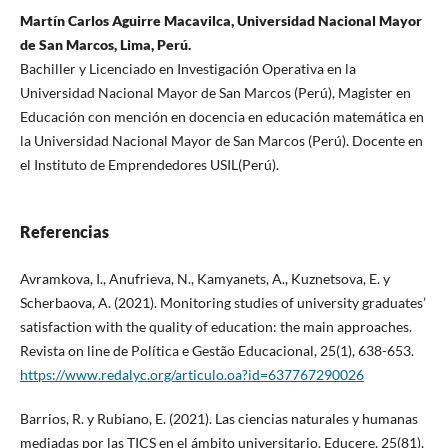
Martín Carlos Aguirre Macavilca, Universidad Nacional Mayor
de San Marcos, Lima, Perú.
Bachiller y Licenciado en Investigación Operativa en la
Universidad Nacional Mayor de San Marcos (Perú), Magister en
Educación con mención en docencia en educación matemática en
la Universidad Nacional Mayor de San Marcos (Perú). Docente en
el Instituto de Emprendedores USIL(Perú).
Referencias
Avramkova, I., Anufrieva, N., Kamyanets, A., Kuznetsova, E. y
Scherbaova, A. (2021). Monitoring studies of university graduates’
satisfaction with the quality of education: the main approaches.
Revista on line de Política e Gestão Educacional, 25(1), 638-653.
https://www.redalyc.org/articulo.oa?id=637767290026
Barrios, R. y Rubiano, E. (2021). Las ciencias naturales y humanas
mediadas por las TICS en el ámbito universitario. Educere, 25(81),