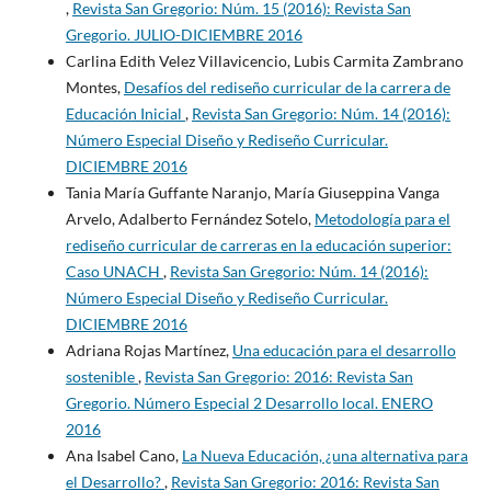
,
Revista San Gregorio: Núm. 15 (2016): Revista San
Gregorio. JULIO-DICIEMBRE 2016
Carlina Edith Velez Villavicencio, Lubis Carmita Zambrano
Montes,
Desafíos del rediseño curricular de la carrera de
Educación Inicial
,
Revista San Gregorio: Núm. 14 (2016):
Número Especial Diseño y Rediseño Curricular.
DICIEMBRE 2016
Tania María Guffante Naranjo, María Giuseppina Vanga
Arvelo, Adalberto Fernández Sotelo,
Metodología para el
rediseño curricular de carreras en la educación superior:
Caso UNACH
,
Revista San Gregorio: Núm. 14 (2016):
Número Especial Diseño y Rediseño Curricular.
DICIEMBRE 2016
Adriana Rojas Martínez,
Una educación para el desarrollo
sostenible
,
Revista San Gregorio: 2016: Revista San
Gregorio. Número Especial 2 Desarrollo local. ENERO
2016
Ana Isabel Cano,
La Nueva Educación, ¿una alternativa para
el Desarrollo?
,
Revista San Gregorio: 2016: Revista San