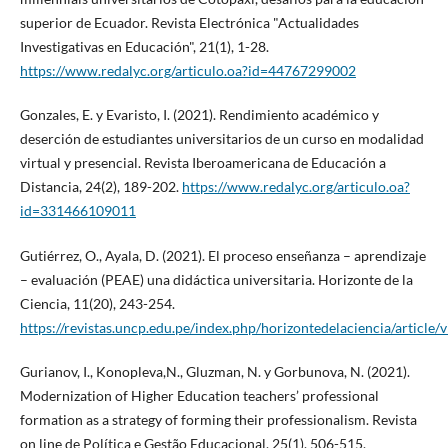
superior de Ecuador. Revista Electrónica "Actualidades
Investigativas en Educación", 21(1), 1-28.
https://www.redalyc.org/articulo.oa?id=44767299002
Gonzales, E. y Evaristo, I. (2021). Rendimiento académico y
deserción de estudiantes universitarios de un curso en modalidad
virtual y presencial. Revista Iberoamericana de Educación a
Distancia, 24(2), 189-202.
https://www.redalyc.org/articulo.oa?
id=331466109011
Gutiérrez, O., Ayala, D. (2021). El proceso enseñanza – aprendizaje
– evaluación (PEAE) una didáctica universitaria. Horizonte de la
Ciencia, 11(20), 243-254.
https://revistas.uncp.edu.pe/index.php/horizontedelaciencia/article/
Gurianov, I., Konopleva,N., Gluzman, N. y Gorbunova, N. (2021).
Modernization of Higher Education teachers’ professional
formation as a strategy of forming their professionalism. Revista
on line de Política e Gestão Educacional, 25(1), 506-515.