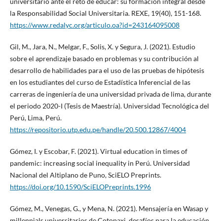
universitario ante el reto de educar: su formación integral desde
la Responsabilidad Social Universitaria. REXE, 19(40), 151-168.
https://www.redalyc.org/articulo.oa?id=243164095008
Gil, M., Jara, N., Melgar, F., Solis, X. y Segura, J. (2021). Estudio
sobre el aprendizaje basado en problemas y su contribución al
desarrollo de habilidades para el uso de las pruebas de hipótesis
en los estudiantes del curso de Estadística Inferencial de las
carreras de ingeniería de una universidad privada de lima, durante
el periodo 2020-I (Tesis de Maestría). Universidad Tecnológica del
Perú, Lima, Perú.
https://repositorio.utp.edu.pe/handle/20.500.12867/4004
Gómez, I. y Escobar, F. (2021). Virtual education in times of
pandemic: increasing social inequality in Perú. Universidad
Nacional del Altiplano de Puno, SciELO Preprints.
https://doi.org/10.1590/SciELOPreprints.1996
Gómez, M., Venegas, G., y Mena, N. (2021). Mensajería en Wasap y
millennials universitarios de Cotopaxi, desafíos para la educación