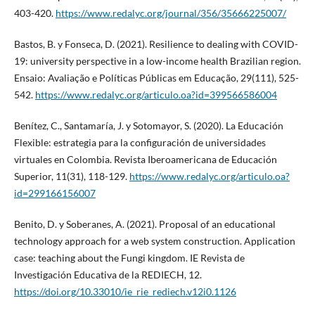
403-420.
https://www.redalyc.org/journal/356/35666225007/
Bastos, B. y Fonseca, D. (2021). Resilience to dealing with COVID-
19: university perspective in a low-income health Brazilian region.
Ensaio: Avaliação e Políticas Públicas em Educação, 29(111), 525-
542.
https://www.redalyc.org/articulo.oa?id=399566586004
Benítez, C., Santamaría, J. y Sotomayor, S. (2020). La Educación
Flexible: estrategia para la configuración de universidades
virtuales en Colombia. Revista Iberoamericana de Educación
Superior, 11(31), 118-129.
https://www.redalyc.org/articulo.oa?
id=299166156007
Benito, D. y Soberanes, A. (2021). Proposal of an educational
technology approach for a web system construction. Application
case: teaching about the Fungi kingdom. IE Revista de
Investigación Educativa de la REDIECH, 12.
https://doi.org/10.33010/ie_rie_rediech.v12i0.1126