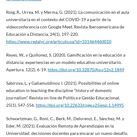
Roig, R., Urrea, M. y Merma, G. (2021). La comunicación en el aula
universitaria en el contexto del COVID-19 a partir de la
videoconferencia con Google Meet. Revista Iberoamericana de
Educación a Distancia, 24(1), 197-220.
https://www.redalyc.org/articulo.oa?id=331464460010
Reyes, W., y Quiñonez, S. (2020). Gamificación en la educación a
distancia: experiencias en un modelo educativo universitario.
Apertura, 12(2), 6-19.
https://doi.org/10.32870/Ap.v12n2.1849
Sabirova, L. y Galiamutdinov, I. (2021). Possibilities of online
education in teaching the discipline “history of domestic
journalism”. Revista on line de Política e Gestão Educacional,
25(1), 547-556.
https://doi.org/10.22633/rpge.v25iesp.1.14995
Schwartzman, G., Roni, C., Berk, M., Delorenzi, E., Sánchez, M. y
Eder, M. (2021). Evaluación Remota de Aprendizajes en la
Universidad: decisiones docentes para encarar un nuevo desafío.