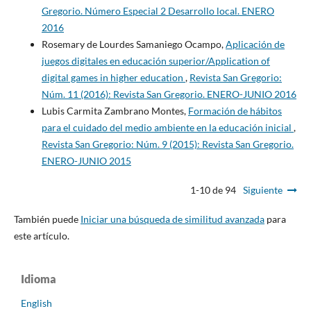
Gregorio. Número Especial 2 Desarrollo local. ENERO
2016
Rosemary de Lourdes Samaniego Ocampo,
Aplicación de
juegos digitales en educación superior/Application of
digital games in higher education
,
Revista San Gregorio:
Núm. 11 (2016): Revista San Gregorio. ENERO-JUNIO 2016
Lubis Carmita Zambrano Montes,
Formación de hábitos
para el cuidado del medio ambiente en la educación inicial
,
Revista San Gregorio: Núm. 9 (2015): Revista San Gregorio.
ENERO-JUNIO 2015
1-10 de 94
Siguiente
También puede
Iniciar una búsqueda de similitud avanzada
para
este artículo.
Idioma
English