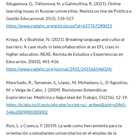
Ilduganova, G., Tikhonova, N. y Galimullina, R. (2021). Online
learning issues in Russian universities. Revista on line de Política e
Gestão Educacional, 25(1), 516-527.
https://www.redalyc.org/articulo.oa?id=637767290015
Knipp, R. y Bozhidar, N. (2021). Breaking language and cultural
barriers: A case study in telecollaboration at an EFL class in
higher education. REXE. Revista de Estudios y Experiencias en
Educación, 20(42), 401-416.
https://www.redalyc.org/journal/2431/243166546024/
Manchado, R., Tamames, S., López., M, Mohedano, L., D´Agostino,
M. y Veiga de Cabo, J. (2009). Revisiones Sistemáticas
Exploratorias. Medicina y Seguridad del Trabajo, 55(216), 12-19.
https://scielo.isciii.es/scielo.php?script=sci_arttext&pid=s0465-
546x2009000300002
Ruiz, L. y Cuenca, Y. (2019). La web como herramienta para la
orientación a estudiantes universitarios en el empleo de la