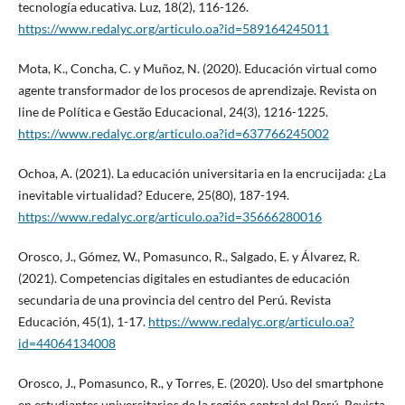
tecnología educativa. Luz, 18(2), 116-126.
https://www.redalyc.org/articulo.oa?id=589164245011
Mota, K., Concha, C. y Muñoz, N. (2020). Educación virtual como
agente transformador de los procesos de aprendizaje. Revista on
line de Política e Gestão Educacional, 24(3), 1216-1225.
https://www.redalyc.org/articulo.oa?id=637766245002
Ochoa, A. (2021). La educación universitaria en la encrucijada: ¿La
inevitable virtualidad? Educere, 25(80), 187-194.
https://www.redalyc.org/articulo.oa?id=35666280016
Orosco, J., Gómez, W., Pomasunco, R., Salgado, E. y Álvarez, R.
(2021). Competencias digitales en estudiantes de educación
secundaria de una provincia del centro del Perú. Revista
Educación, 45(1), 1-17.
https://www.redalyc.org/articulo.oa?
id=44064134008
Orosco, J., Pomasunco, R., y Torres, E. (2020). Uso del smartphone
en estudiantes universitarios de la región central del Perú. Revista