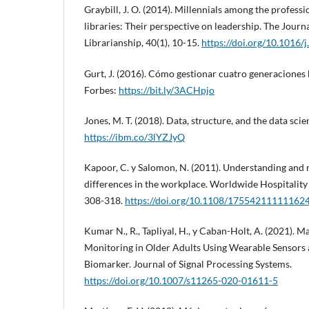
Graybill, J. O. (2014). Millennials among the profes
libraries: Their perspective on leadership. The Jour
Librarianship, 40(1), 10-15.
https://doi.org/10.1016/j
Gurt, J. (2016). Cómo gestionar cuatro generaciones 
Forbes:
https://bit.ly/3ACHpjo
Jones, M. T. (2018). Data, structure, and the data scie
https://ibm.co/3lYZJyQ
Kapoor, C. y Salomon, N. (2011). Understanding and
differences in the workplace. Worldwide Hospitality
308-318.
https://doi.org/10.1108/17554211111162
Kumar N., R., Tapliyal, H., y Caban-Holt, A. (2021). 
Monitoring in Older Adults Using Wearable Sensors a
Biomarker. Journal of Signal Processing Systems.
https://doi.org/10.1007/s11265-020-01611-5