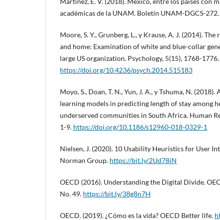
Martínez, E. V. (2018). México, entre los países con m
académicas de la UNAM. Boletín UNAM-DGCS-272
Moore, S. Y., Grunberg, L., y Krause, A. J. (2014). Th
and home: Examination of white and blue-collar gener
large US organization. Psychology, 5(15), 1768-1776.
https://doi.org/10.4236/psych.2014.515183
Moyo, S., Doan, T. N., Yun, J. A., y Tshuma, N. (2018)
learning models in predicting length of stay among h
underserved communities in South Africa. Human Res
1-9.
https://doi.org/10.1186/s12960-018-0329-1
Nielsen, J. (2020). 10 Usability Heuristics for User I
Norman Group.
https://bit.ly/2Ud78iN
OECD (2016). Understanding the Digital Divide. OE
No. 49.
https://bit.ly/38g8n7H
OECD. (2019). ¿Cómo es la vida? OECD Better life.
h