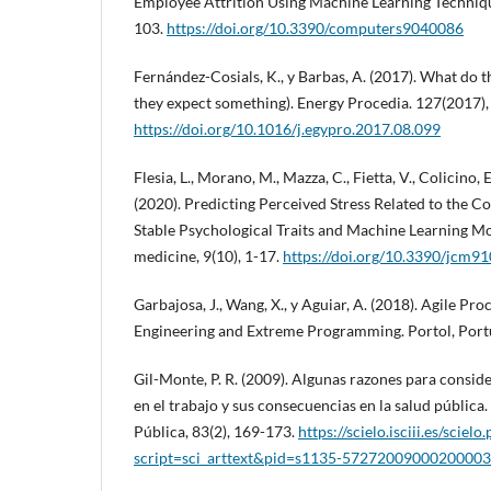
Employee Attrition Using Machine Learning Techniqu
103.
https://doi.org/10.3390/computers9040086
Fernández-Cosials, K., y Barbas, A. (2017). What do t
they expect something). Energy Procedia. 127(2017)
https://doi.org/10.1016/j.egypro.2017.08.099
Flesia, L., Morano, M., Mazza, C., Fietta, V., Colicino, E
(2020). Predicting Perceived Stress Related to the 
Stable Psychological Traits and Machine Learning Mod
medicine, 9(10), 1-17.
https://doi.org/10.3390/jcm9
Garbajosa, J., Wang, X., y Aguiar, A. (2018). Agile Pr
Engineering and Extreme Programming. Portol, Portu
Gil-Monte, P. R. (2009). Algunas razones para conside
en el trabajo y sus consecuencias en la salud pública
Pública, 83(2), 169-173.
https://scielo.isciii.es/scielo
script=sci_arttext&pid=s1135-57272009000200003