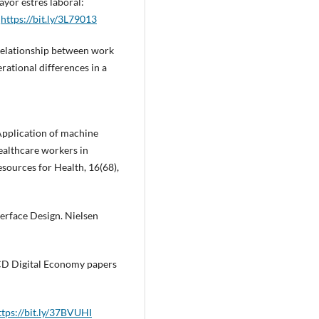
ayor estrés laboral:
.
https://bit.ly/3L79013
e relationship between work
ational differences in a
. Application of machine
ealthcare workers in
ources for Health, 16(68),
nterface Design. Nielsen
CD Digital Economy papers
ttps://bit.ly/37BVUHI