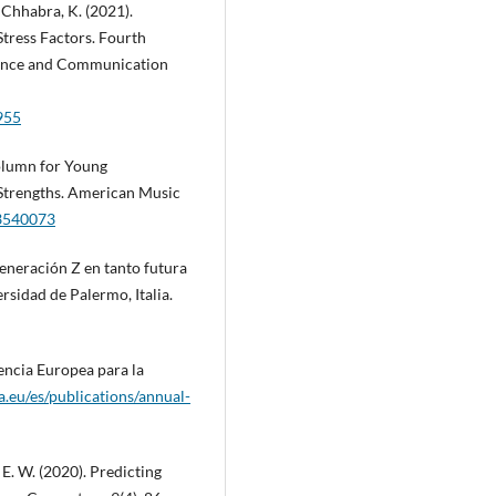
 Chhabra, K. (2021).
tress Factors. Fourth
gence and Communication
955
Column for Young
 Strengths. American Music
43540073
Generación Z en tanto futura
sidad de Palermo, Italia.
ncia Europea para la
a.eu/es/publications/annual-
, E. W. (2020). Predicting