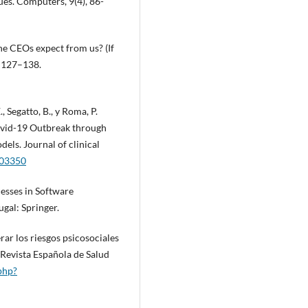
es. Computers, 9(4), 86-
he CEOs expect from us? (If
, 127–138.
., Segatto, B., y Roma, P.
Covid-19 Outbreak through
els. Journal of clinical
103350
ocesses in Software
gal: Springer.
rar los riesgos psicosociales
. Revista Española de Salud
.php?