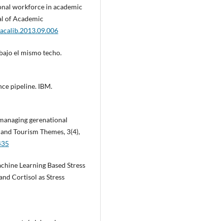
sional workforce in academic
nal of Academic
.acalib.2013.09.006
bajo el mismo techo.
nce pipeline. IBM.
 managing gerenational
 and Tourism Themes, 3(4),
435
Machine Learning Based Stress
nd Cortisol as Stress