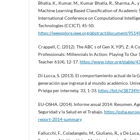
Bhatia, K., Kumar, M., Kumar Bhatia, R., Sharma, A., y
Machine Learning Based Classification of Academic S
International Conference on Computational Intelli
Technologies (CCICT). 45-50.
https://ieeexplore.ieee.org/abstract/document/9514
Crappell, C. (2012). The ABC s of Gen X, Y(P), Z: A 
Professionals: Millennials In Action: Playing To Our
Teacher 61(4), 12-17.
https://www.jstor.org/stable/
Di Lucca, S. (2013). El comportamiento actual de la 
generación que ingresará al mundo académico. Univer
Prieiga per internetą: 33, 1-33.
https://bit.ly/38734Yr
EU-OSHA. (2014). Informe anual 2014: Resumen. Age
Seguridad y la Salud en el Trabajo.
https://osha.europ
report-2014-summary
Fallucchi, F., Coladangelo, M., Giuliano, R., y De Luca