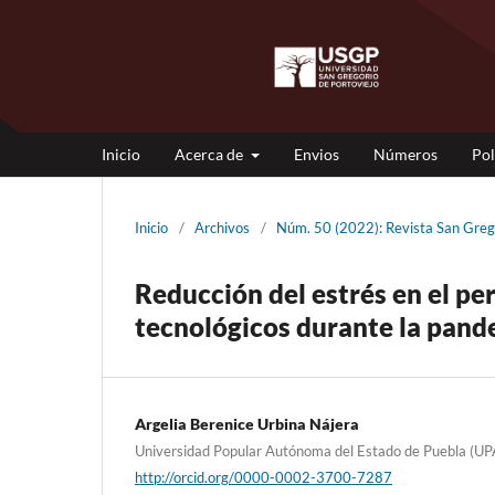
Inicio
Acerca de
Envios
Números
Pol
Inicio
/
Archivos
/
Núm. 50 (2022): Revista San Gre
Reducción del estrés en el pe
tecnológicos durante la pand
Argelia Berenice Urbina Nájera
Universidad Popular Autónoma del Estado de Puebla (U
http://orcid.org/0000-0002-3700-7287