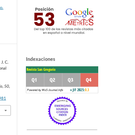
o.
Indexaciones
 J. C.
onal
io
,
50
,
1981