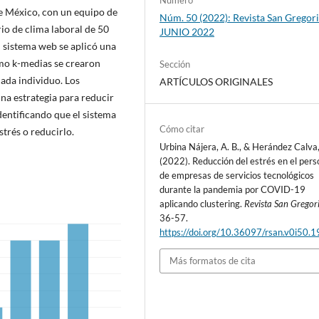
Número
de México, con un equipo de
Núm. 50 (2022): Revista San Gregori
io de clima laboral de 50
JUNIO 2022
l sistema web se aplicó una
tmo k-medias se crearon
Sección
cada individuo. Los
ARTÍCULOS ORIGINALES
una estrategia para reducir
entificando que el sistema
Cómo citar
trés o reducirlo.
Urbina Nájera, A. B., & Herández Calva,
(2022). Reducción del estrés en el pers
de empresas de servicios tecnológicos
durante la pandemia por COVID-19
aplicando clustering.
Revista San Gregor
36-57.
https://doi.org/10.36097/rsan.v0i50.
Más formatos de cita