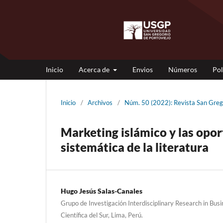
Inicio
Acerca de
Envios
Números
Pol
Inicio
/
Archivos
/
Núm. 50 (2022): Revista San Gre
Marketing islámico y las opo
sistemática de la literatura
Hugo Jesús Salas-Canales
Grupo de Investigación Interdisciplinary Research in Bus
Científica del Sur, Lima, Perú.