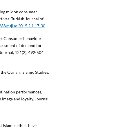
eting mix on consumer
tives. Turkish Journal of
238/tujise.2015.2.1.17-30
.
19). Consumer behaviour
ssessment of demand for
 Journal, 121(2), 492-504.
the Qur'an. Islamic Studies,
destination performances,
on image and loyalty. Journal
at islamic ethics have