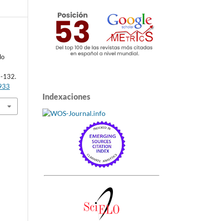
do
6-132.
1933
Indexaciones