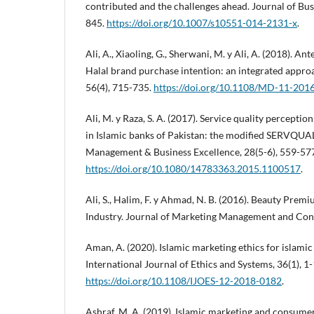
contributed and the challenges ahead. Journal of Busi
845.
https://doi.org/10.1007/s10551-014-2131-x
.
Ali, A., Xiaoling, G., Sherwani, M. y Ali, A. (2018). A
Halal brand purchase intention: an integrated appr
56(4), 715-735.
https://doi.org/10.1108/MD-11-201
Ali, M. y Raza, S. A. (2017). Service quality percepti
in Islamic banks of Pakistan: the modified SERVQUAL
Management & Business Excellence, 28(5-6), 559-57
https://doi.org/10.1080/14783363.2015.1100517
.
Ali, S., Halim, F. y Ahmad, N. B. (2016). Beauty Pre
Industry. Journal of Marketing Management and Cons
Aman, A. (2020). Islamic marketing ethics for islamic 
International Journal of Ethics and Systems, 36(1), 1-
https://doi.org/10.1108/IJOES-12-2018-0182
.
Ashraf, M. A. (2019). Islamic marketing and consume