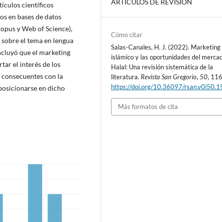
ARTÍCULOS DE REVISIÓN
ículos científicos
os en bases de datos
opus y Web of Science),
Cómo citar
 sobre el tema en lengua
Salas-Canales, H. J. (2022). Marketing
ncluyó que el marketing
islámico y las oportunidades del merca
ar el interés de los
Halal: Una revisión sistemática de la
r consecuentes con la
literatura.
Revista San Gregorio
,
50
, 11
https://doi.org/10.36097/rsan.v0i50.
 posicionarse en dicho
Más formatos de cita