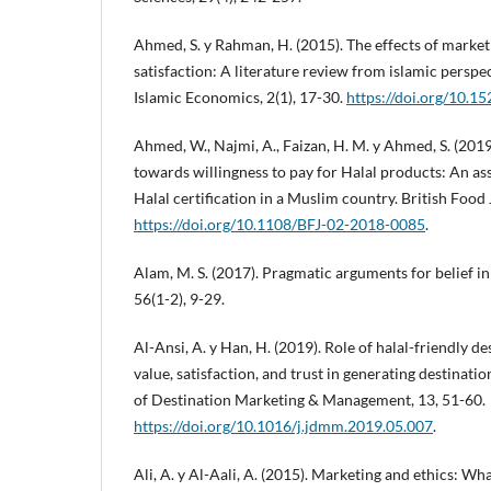
Ahmed, S. y Rahman, H. (2015). The effects of mark
satisfaction: A literature review from islamic perspec
Islamic Economics, 2(1), 17-30.
https://doi.org/10.15
Ahmed, W., Najmi, A., Faizan, H. M. y Ahmed, S. (20
towards willingness to pay for Halal products: An a
Halal certification in a Muslim country. British Food
https://doi.org/10.1108/BFJ-02-2018-0085
.
Alam, M. S. (2017). Pragmatic arguments for belief in 
56(1-2), 9-29.
Al-Ansi, A. y Han, H. (2019). Role of halal-friendly 
value, satisfaction, and trust in generating destinati
of Destination Marketing & Management, 13, 51-60.
https://doi.org/10.1016/j.jdmm.2019.05.007
.
Ali, A. y Al-Aali, A. (2015). Marketing and ethics: Wh