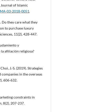
Journal of Islamic
/JIMA-03-2018-0051
.
). Do they care what they
tion to purchase luxury
ciences, 11(2), 428-447.
deudamiento y
 afiliación religiosa?
 Choi, J.-S. (2019). Strategies
d companies in the overseas
2), 606-632.
marketing constraints in
, 8(2), 207-237.