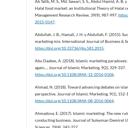
Ab Talib, M. S., Md. Sawari, S. S., Abdul Hamid, A. B. 
Halal food market: an Institutional Theory of Halal c
Management Research Review, 39(9), 987-997.
https
2015-0147
.
Abdullah, J. B., Hamali, J. H. y Abdullah, F. (2015). Su
marketing mix. International Journal of Business & So
https://doi.org/10.33736/ijbs.581.2015
.
Abu Daabes, A. (2018). Islamic marketing paradoxes:
again…. Journal of Islamic Marketing, 9(2), 329-337.
https://doi.org/10.1108/JIMA-12-2016-0106
.
Ahmad, N. (2018). Toward advancing debates on isl
perspective. Journal of Islamic Marketing, 9(1), 152-
https://doi.org/10.1108/JIMA-08-2016-0064
.
Ahmadova, E. (2017). Islamic marketing: The new rul
conducting business. Journal of Suleyman Demirel Uni
Sciences, 29(4), 242-257.