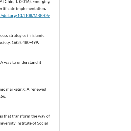
y Ai Chin, T. (2016). Emerging
ertificate implementation.
://doi.org/10.1108/MRR-06-
ccess strategies in islamic
ciety, 16(3), 480-499.
 A way to understand it
amic marketing: A renewed
166.
es that transform the way of
versity Institute of Social