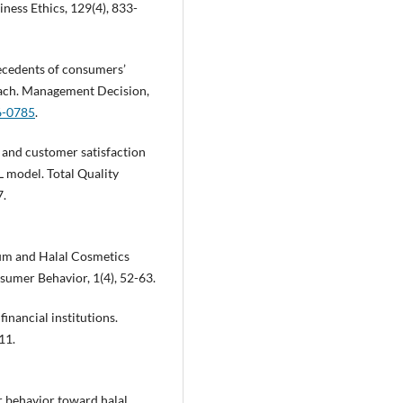
ness Ethics, 129(4), 833-
ntecedents of consumers’
oach. Management Decision,
6-0785
.
on and customer satisfaction
 model. Total Quality
7.
mium and Halal Cosmetics
umer Behavior, 1(4), 52-63.
financial institutions.
11.
r behavior toward halal