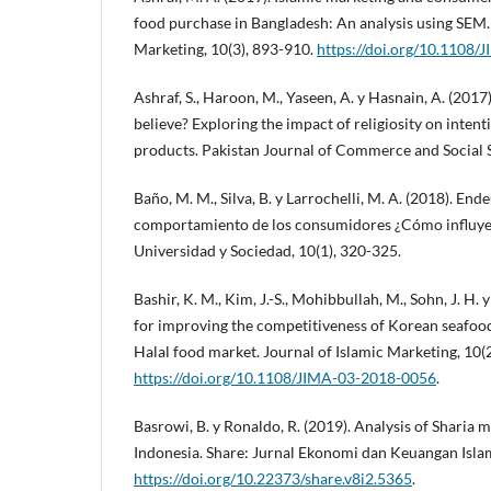
food purchase in Bangladesh: An analysis using SEM. 
Marketing, 10(3), 893-910.
https://doi.org/10.1108
Ashraf, S., Haroon, M., Yaseen, A. y Hasnain, A. (2017
believe? Exploring the impact of religiosity on inten
products. Pakistan Journal of Commerce and Social S
Baño, M. M., Silva, B. y Larrochelli, M. A. (2018). En
comportamiento de los consumidores ¿Cómo influye la
Universidad y Sociedad, 10(1), 320-325.
Bashir, K. M., Kim, J.-S., Mohibbullah, M., Sohn, J. H. y
for improving the competitiveness of Korean seafoo
Halal food market. Journal of Islamic Marketing, 10(
https://doi.org/10.1108/JIMA-03-2018-0056
.
Basrowi, B. y Ronaldo, R. (2019). Analysis of Sharia 
Indonesia. Share: Jurnal Ekonomi dan Keuangan Islam
https://doi.org/10.22373/share.v8i2.5365
.