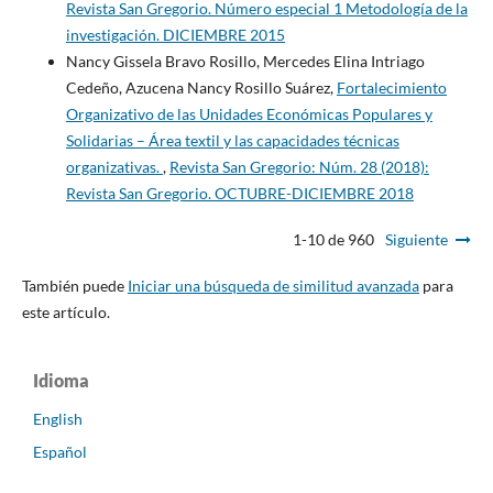
Revista San Gregorio. Número especial 1 Metodología de la
investigación. DICIEMBRE 2015
Nancy Gissela Bravo Rosillo, Mercedes Elina Intriago
Cedeño, Azucena Nancy Rosillo Suárez,
Fortalecimiento
Organizativo de las Unidades Económicas Populares y
Solidarias – Área textil y las capacidades técnicas
organizativas.
,
Revista San Gregorio: Núm. 28 (2018):
Revista San Gregorio. OCTUBRE-DICIEMBRE 2018
1-10 de 960
Siguiente
También puede
Iniciar una búsqueda de similitud avanzada
para
este artículo.
Idioma
English
Español