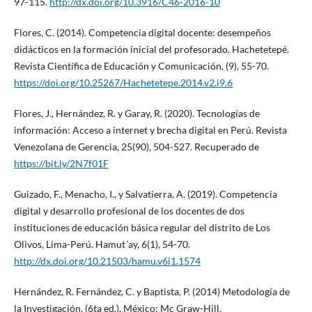
97-115.
http://dx.doi.org/10.3916/C46-2016-10
Flores, C. (2014). Competencia digital docente: desempeños
didácticos en la formación inicial del profesorado. Hachetetepé.
Revista Científica de Educación y Comunicación, (9), 55-70.
https://doi.org/10.25267/Hachetetepe.2014.v2.i9.6
Flores, J., Hernández, R. y Garay, R. (2020). Tecnologías de
información: Acceso a internet y brecha digital en Perú. Revista
Venezolana de Gerencia, 25(90), 504-527. Recuperado de
https://bit.ly/2N7f01F
Guizado, F., Menacho, I., y Salvatierra, A. (2019). Competencia
digital y desarrollo profesional de los docentes de dos
instituciones de educación básica regular del distrito de Los
Olivos, Lima-Perú. Hamut´ay, 6(1), 54-70.
http://dx.doi.org/10.21503/hamu.v6i1.1574
Hernández, R. Fernández, C. y Baptista, P. (2014) Metodología de
la Investigación. (6ta ed.). México: Mc Graw-Hill.