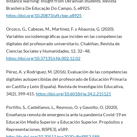
distance learning: Insight from Ukrainian students. Revista
Brasileira De Educação Do Campo, 5, e8925.
https://doi.org/10.20873/uft.rbec.e8925
Orozco, G., Cabezas, M., Martínez, F. y Abaunza, G. (2020).
Variables sociodemográficas que inciden en las competencias
digitales del profesorado universitario. Chakiñan, Revista de
Ciencias Sociales y Humanidades, 12, 32–48.
https://doi.org/10.37135/chk.002.12.02
Pérez, A. y Rodríguez, M. (2016). Evaluación de las competencias
digitales autopercibidas del profesorado de Educación Primaria
en Castilla y León (España). Revista de Investigación Educativa,
34(2), 399-415.
https://doi.org/10.6018/rie.34.2.215121
Portillo, S., Castellanos, L., Reynoso, O. y Gavotto, O. (2020).
Enseñanza remota de emergencia ante la pandemia Covid-19 en
Educación Media Superior y Educación Superior. Propósitos y
Representaciones, 8(SPE3), e589.
http://dx.doi.org/10.20511/pyr2020.v8nSPE3.589