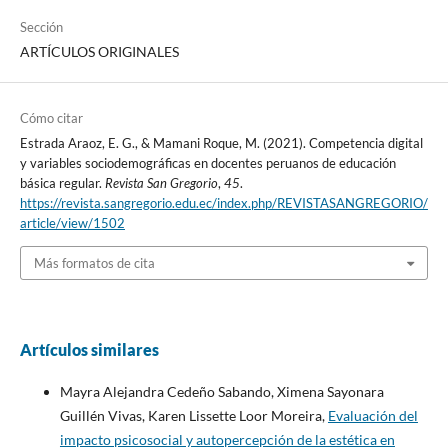
Sección
ARTÍCULOS ORIGINALES
Cómo citar
Estrada Araoz, E. G., & Mamani Roque, M. (2021). Competencia digital
y variables sociodemográficas en docentes peruanos de educación
básica regular.
Revista San Gregorio
,
45
.
https://revista.sangregorio.edu.ec/index.php/REVISTASANGREGORIO/
article/view/1502
Más formatos de cita
Artículos similares
Mayra Alejandra Cedeño Sabando, Ximena Sayonara
Guillén Vivas, Karen Lissette Loor Moreira,
Evaluación del
impacto psicosocial y autopercepción de la estética en