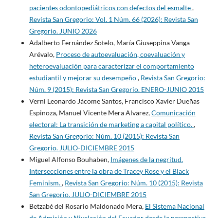
pacientes odontopediátricos con defectos del esmalte
,
Revista San Gregorio: Vol. 1 Núm. 66 (2026): Revista San
Gregorio. JUNIO 2026
Adalberto Fernández Sotelo, María Giuseppina Vanga
Arévalo,
Proceso de autoevaluación, coevaluación y
heteroevaluación para caracterizar el comportamiento
estudiantil y mejorar su desempeño
,
Revista San Gregorio:
Núm. 9 (2015): Revista San Gregorio. ENERO-JUNIO 2015
Verni Leonardo Jácome Santos, Francisco Xavier Dueñas
Espinoza, Manuel Vicente Mera Alvarez,
Comunicación
electoral: La transición de marketing a capital político.
,
Revista San Gregorio: Núm. 10 (2015): Revista San
Gregorio. JULIO-DICIEMBRE 2015
Miguel Alfonso Bouhaben,
Imágenes de la negritud.
Intersecciones entre la obra de Tracey Rose y el Black
Feminism.
,
Revista San Gregorio: Núm. 10 (2015): Revista
San Gregorio. JULIO-DICIEMBRE 2015
Betzabé del Rosario Maldonado Mera,
El Sistema Nacional
de Admisión y Nivelación del Ecuador desde la perspectiva