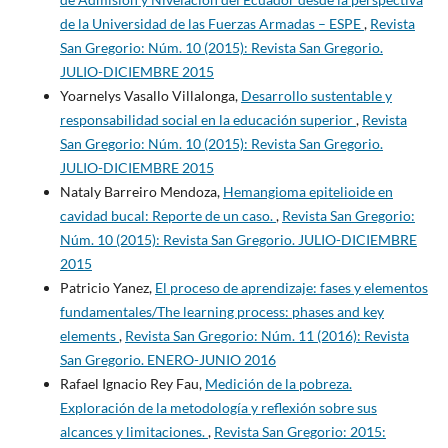
de la Universidad de las Fuerzas Armadas – ESPE
,
Revista
San Gregorio: Núm. 10 (2015): Revista San Gregorio.
JULIO-DICIEMBRE 2015
Yoarnelys Vasallo Villalonga,
Desarrollo sustentable y
responsabilidad social en la educación superior
,
Revista
San Gregorio: Núm. 10 (2015): Revista San Gregorio.
JULIO-DICIEMBRE 2015
Nataly Barreiro Mendoza,
Hemangioma epitelioide en
cavidad bucal: Reporte de un caso.
,
Revista San Gregorio:
Núm. 10 (2015): Revista San Gregorio. JULIO-DICIEMBRE
2015
Patricio Yanez,
El proceso de aprendizaje: fases y elementos
fundamentales/The learning process: phases and key
elements
,
Revista San Gregorio: Núm. 11 (2016): Revista
San Gregorio. ENERO-JUNIO 2016
Rafael Ignacio Rey Fau,
Medición de la pobreza.
Exploración de la metodología y reflexión sobre sus
alcances y limitaciones.
,
Revista San Gregorio: 2015: