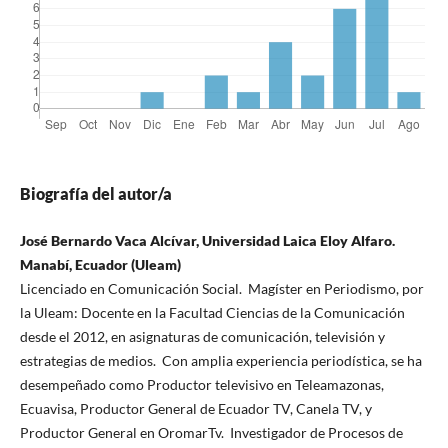
Biografía del autor/a
José Bernardo Vaca Alcívar, Universidad Laica Eloy Alfaro.
Manabí, Ecuador (Uleam)
Licenciado en Comunicación Social. Magíster en Periodismo, por
la Uleam: Docente en la Facultad Ciencias de la Comunicación
desde el 2012, en asignaturas de comunicación, televisión y
estrategias de medios. Con amplia experiencia periodística, se ha
desempeñado como Productor televisivo en Teleamazonas,
Ecuavisa, Productor General de Ecuador TV, Canela TV, y
Productor General en OromarTv. Investigador de Procesos de