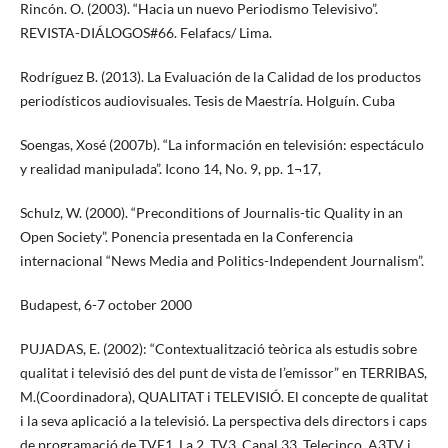
Rincón. O. (2003). “Hacia un nuevo Periodismo Televisivo”.
REVISTA-DIÁLOGOS#66. Felafacs/ Lima.
Rodríguez B. (2013). La Evaluación de la Calidad de los productos
periodísticos audiovisuales. Tesis de Maestría. Holguín. Cuba
Soengas, Xosé (2007b). “La información en televisión: espectáculo
y realidad manipulada”. Icono 14, No. 9, pp. 1¬17,
Schulz, W. (2000). “Preconditions of Journalis-tic Quality in an
Open Society”. Ponencia presentada en la Conferencia
internacional “News Media and Politics-Independent Journalism”.
Budapest, 6-7 october 2000
PUJADAS, E. (2002): “Contextualització teòrica als estudis sobre
qualitat i televisió des del punt de vista de l’emissor” en TERRIBAS,
M.(Coordinadora), QUALITAT i TELEVISIÓ. El concepte de qualitat
i la seva aplicació a la televisió. La perspectiva dels directors i caps
de programació de TVE1, La 2, TV3, Canal 33, Telecinco, A3TV i