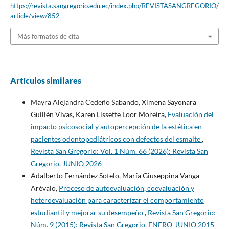
https://revista.sangregorio.edu.ec/index.php/REVISTASANGREGORIO/
article/view/852
Más formatos de cita
Artículos similares
Mayra Alejandra Cedeño Sabando, Ximena Sayonara
Guillén Vivas, Karen Lissette Loor Moreira,
Evaluación del
impacto psicosocial y autopercepción de la estética en
pacientes odontopediátricos con defectos del esmalte
,
Revista San Gregorio: Vol. 1 Núm. 66 (2026): Revista San
Gregorio. JUNIO 2026
Adalberto Fernández Sotelo, María Giuseppina Vanga
Arévalo,
Proceso de autoevaluación, coevaluación y
heteroevaluación para caracterizar el comportamiento
estudiantil y mejorar su desempeño
,
Revista San Gregorio:
Núm. 9 (2015): Revista San Gregorio. ENERO-JUNIO 2015