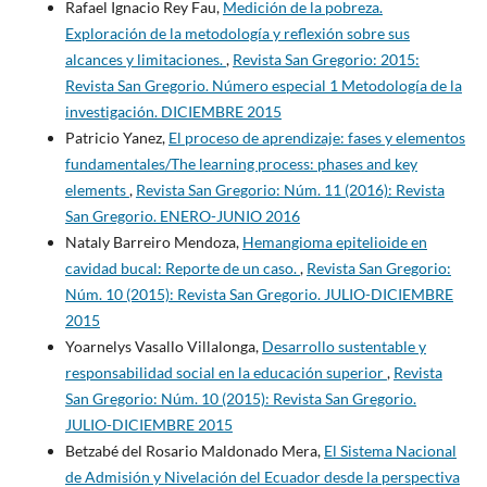
Rafael Ignacio Rey Fau,
Medición de la pobreza.
Exploración de la metodología y reflexión sobre sus
alcances y limitaciones.
,
Revista San Gregorio: 2015:
Revista San Gregorio. Número especial 1 Metodología de la
investigación. DICIEMBRE 2015
Patricio Yanez,
El proceso de aprendizaje: fases y elementos
fundamentales/The learning process: phases and key
elements
,
Revista San Gregorio: Núm. 11 (2016): Revista
San Gregorio. ENERO-JUNIO 2016
Nataly Barreiro Mendoza,
Hemangioma epitelioide en
cavidad bucal: Reporte de un caso.
,
Revista San Gregorio:
Núm. 10 (2015): Revista San Gregorio. JULIO-DICIEMBRE
2015
Yoarnelys Vasallo Villalonga,
Desarrollo sustentable y
responsabilidad social en la educación superior
,
Revista
San Gregorio: Núm. 10 (2015): Revista San Gregorio.
JULIO-DICIEMBRE 2015
Betzabé del Rosario Maldonado Mera,
El Sistema Nacional
de Admisión y Nivelación del Ecuador desde la perspectiva