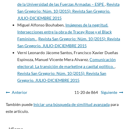
de la Universidad de las Fuerzas Armadas – ESPE
,
Revista
San Gregorio: Núm. 10 (2015): Revista San Gregorio.
JULIO-DICIEMBRE 2015
Miguel Alfonso Bouhaben,
Imágenes de la negritud.
Intersecciones entre la obra de Tracey Rose y el Black
Feminism.
,
Revista San Gregorio: Núm. 10 (2015): Revista
San Gregorio. JULIO-DICIEMBRE 2015
Verni Leonardo Jácome Santos, Francisco Xavier Dueñas
Espinoza, Manuel Vicente Mera Alvarez,
Comunicación
electoral: La transición de marketing a capital político.
,
Revista San Gregorio: Núm. 10 (2015): Revista San
Gregorio. JULIO-DICIEMBRE 2015
Anterior
11-20 de 864
Siguiente
También puede
Iniciar una búsqueda de similitud avanzada
para
este artículo.