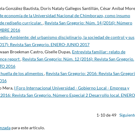
a González Bautista, Doris Nataly Gallegos Santillán, César Aníbal Mor
a de economía de la Universidad Nacional de Chimborazo, como insumo
de rediseño curricular.
,
Revista San Gregorio: Núm. 14 (2016): Número
IEMBRE 2016
edio-Ambiente: del urbanismo disciplinario, la sociedad de control y sus
2017): Revista San Gregorio. ENERO-JUNIO 2017
Zwaan Broekman Castro, Giselle Dupas,
Entrevista familiar: relato de
ence report
,
Revista San Gregorio: Núm. 12 (2016): Revista San Gregorio.
STO 2016
 huella de los alimentos
,
Revista San Gregorio: 2016: Revista San Gregori
2016
do Mera,
I Foro Internacional Universidad - Gobierno Local - Empresa y
 2016: Revista San Gregorio. Número Especial 2 Desarrollo local. ENERO
1-10 de 49
Siguient
anzada
para este artículo.