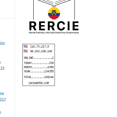
ión
s
 19
una
2017
n