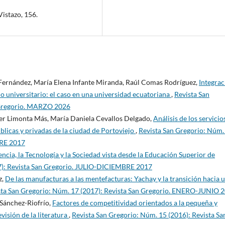
istazo, 156.
o Fernández, María Elena Infante Miranda, Raúl Comas Rodríguez,
Integrac
ulo universitario: el caso en una universidad ecuatoriana
,
Revista San
n Gregorio. MARZO 2026
er Limonta Más, María Daniela Cevallos Delgado,
Análisis de los servicio
licas y privadas de la ciudad de Portoviejo
,
Revista San Gregorio: Núm.
BRE 2017
encia, la Tecnología y la Sociedad vista desde la Educación Superior de
7): Revista San Gregorio. JULIO-DICIEMBRE 2017
z,
De las manufacturas a las mentefacturas: Yachay y la transición hacia 
sta San Gregorio: Núm. 17 (2017): Revista San Gregorio. ENERO-JUNIO 
Sánchez-Riofrío,
Factores de competitividad orientados a la pequeña y
isión de la literatura
,
Revista San Gregorio: Núm. 15 (2016): Revista Sa