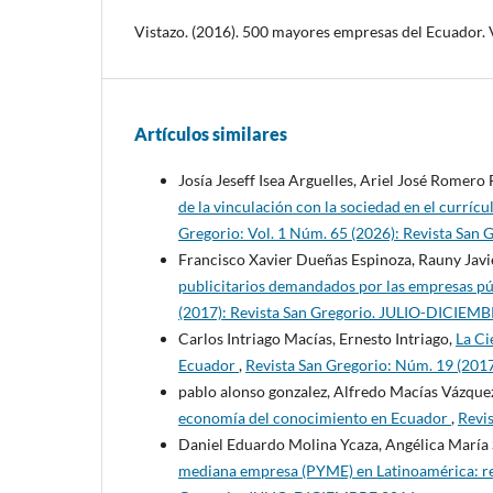
Vistazo. (2016). 500 mayores empresas del Ecuador. V
Artículos similares
Josía Jeseff Isea Arguelles, Ariel José Romer
de la vinculación con la sociedad en el curríc
Gregorio: Vol. 1 Núm. 65 (2026): Revista Sa
Francisco Xavier Dueñas Espinoza, Rauny Javi
publicitarios demandados por las empresas púb
(2017): Revista San Gregorio. JULIO-DICIEM
Carlos Intriago Macías, Ernesto Intriago,
La Ci
Ecuador
,
Revista San Gregorio: Núm. 19 (201
pablo alonso gonzalez, Alfredo Macías Vázque
economía del conocimiento en Ecuador
,
Revi
Daniel Eduardo Molina Ycaza, Angélica María 
mediana empresa (PYME) en Latinoamérica: rev