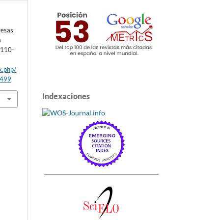
resas
a
 110-
x.php/
/499
Indexaciones