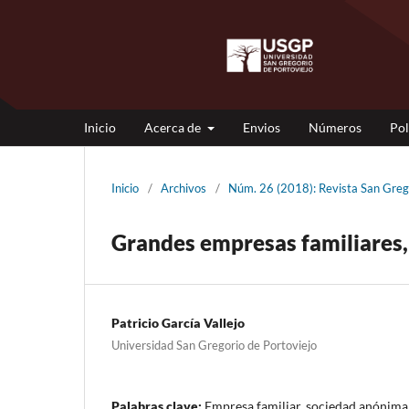
Inicio
Acerca de
Envios
Números
Pol
Inicio
/
Archivos
/
Núm. 26 (2018): Revista San Gr
Grandes empresas familiares,
Patricio García Vallejo
Universidad San Gregorio de Portoviejo
Palabras clave:
Empresa familiar, sociedad anónima