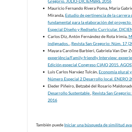
Gregorio. JULIO-DICIEMBRE 2016
Mauricio Fernando Rivera Poma, Maria Gabriel
Miranda,
Estudio de pertinencia de la carrer
fundamental para la elaboración del proyecto 
Especial Diseño y Rediseño Curricular. DIC
Carlos Diz, Antón Fernández de Rota Irimia,
M
indignados.
,
Revista San Gregorio: Núm. 17 (
Mayara Caroline Barbieri, Gabriela Van Der 
experiência/Family friendly Interview: experi
Edición especial Congreso CIAIQ 2015. AGO
Luis Carlos Narváez Tulcán,
Economía plural y
Número Especial 2 Desarrollo local. ENERO 
Eleder Piñeiro, Betzabé del Rosario Maldona
Desarrollo Sustentable
,
Revista San Gregorio:
2016
También puede
Iniciar una búsqueda de similitud av