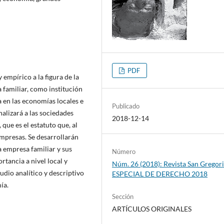
PDF
empírico a la figura de la
 familiar, como institución
a en las economías locales e
Publicado
nalizará a las sociedades
2018-12-14
que es el estatuto que, al
mpresas. Se desarrollarán
la empresa familiar y sus
Número
rtancia a nivel local y
Núm. 26 (2018): Revista San Gregori
udio analítico y descriptivo
ESPECIAL DE DERECHO 2018
ía.
Sección
ARTÍCULOS ORIGINALES