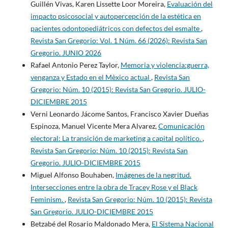
Guillén Vivas, Karen Lissette Loor Moreira,
Evaluación del
impacto psicosocial y autopercepción de la estética en
pacientes odontopediátricos con defectos del esmalte
,
Revista San Gregorio: Vol. 1 Núm. 66 (2026): Revista San
Gregorio. JUNIO 2026
Rafael Antonio Perez Taylor,
Memoria y violencia:guerra,
venganza y Estado en el Mèxico actual
,
Revista San
Gregorio: Núm. 10 (2015): Revista San Gregorio. JULIO-
DICIEMBRE 2015
Verni Leonardo Jácome Santos, Francisco Xavier Dueñas
Espinoza, Manuel Vicente Mera Alvarez,
Comunicación
electoral: La transición de marketing a capital político.
,
Revista San Gregorio: Núm. 10 (2015): Revista San
Gregorio. JULIO-DICIEMBRE 2015
Miguel Alfonso Bouhaben,
Imágenes de la negritud.
Intersecciones entre la obra de Tracey Rose y el Black
Feminism.
,
Revista San Gregorio: Núm. 10 (2015): Revista
San Gregorio. JULIO-DICIEMBRE 2015
Betzabé del Rosario Maldonado Mera,
El Sistema Nacional