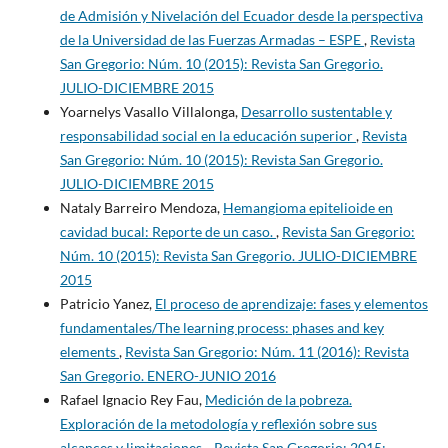
de Admisión y Nivelación del Ecuador desde la perspectiva
de la Universidad de las Fuerzas Armadas – ESPE
,
Revista
San Gregorio: Núm. 10 (2015): Revista San Gregorio.
JULIO-DICIEMBRE 2015
Yoarnelys Vasallo Villalonga,
Desarrollo sustentable y
responsabilidad social en la educación superior
,
Revista
San Gregorio: Núm. 10 (2015): Revista San Gregorio.
JULIO-DICIEMBRE 2015
Nataly Barreiro Mendoza,
Hemangioma epitelioide en
cavidad bucal: Reporte de un caso.
,
Revista San Gregorio:
Núm. 10 (2015): Revista San Gregorio. JULIO-DICIEMBRE
2015
Patricio Yanez,
El proceso de aprendizaje: fases y elementos
fundamentales/The learning process: phases and key
elements
,
Revista San Gregorio: Núm. 11 (2016): Revista
San Gregorio. ENERO-JUNIO 2016
Rafael Ignacio Rey Fau,
Medición de la pobreza.
Exploración de la metodología y reflexión sobre sus
alcances y limitaciones.
,
Revista San Gregorio: 2015: