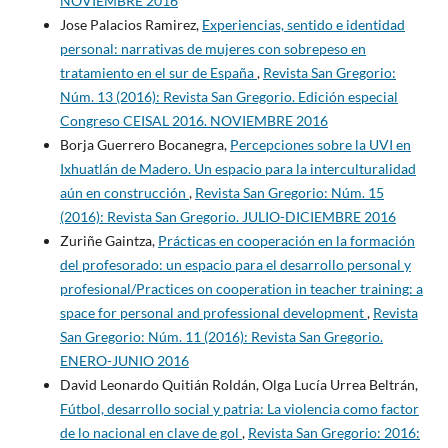
NOVIEMBRE 2016
Jose Palacios Ramirez,
Experiencias, sentido e identidad
personal: narrativas de mujeres con sobrepeso en
tratamiento en el sur de España
,
Revista San Gregorio:
Núm. 13 (2016): Revista San Gregorio. Edición especial
Congreso CEISAL 2016. NOVIEMBRE 2016
Borja Guerrero Bocanegra,
Percepciones sobre la UVI en
Ixhuatlán de Madero. Un espacio para la interculturalidad
aún en construcción
,
Revista San Gregorio: Núm. 15
(2016): Revista San Gregorio. JULIO-DICIEMBRE 2016
Zuriñe Gaintza,
Prácticas en cooperación en la formación
del profesorado: un espacio para el desarrollo personal y
profesional/Practices on cooperation in teacher training: a
space for personal and professional development
,
Revista
San Gregorio: Núm. 11 (2016): Revista San Gregorio.
ENERO-JUNIO 2016
David Leonardo Quitián Roldán, Olga Lucía Urrea Beltrán,
Fútbol, desarrollo social y patria: La violencia como factor
de lo nacional en clave de gol
,
Revista San Gregorio: 2016: