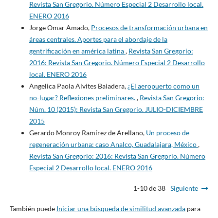
Revista San Gregorio. Número Especial 2 Desarrollo local.
ENERO 2016
Jorge Omar Amado,
Procesos de transformación urbana en
áreas centrales. Aportes para el abordaje de la
gentrificación en américa latina
,
Revista San Gregorio:
2016: Revista San Gregorio. Número Especial 2 Desarrollo
local. ENERO 2016
Angelica Paola Alvites Baiadera,
¿El aeropuerto como un
no-lugar? Reflexiones preliminares.
,
Revista San Gregorio:
Núm. 10 (2015): Revista San Gregorio. JULIO-DICIEMBRE
2015
Gerardo Monroy Ramírez de Arellano,
Un proceso de
regeneración urbana: caso Analco, Guadalajara, México
,
Revista San Gregorio: 2016: Revista San Gregorio. Número
Especial 2 Desarrollo local. ENERO 2016
1-10 de 38
Siguiente
También puede
Iniciar una búsqueda de similitud avanzada
para