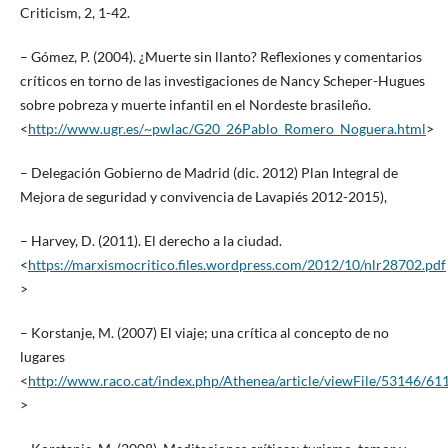
Criticism, 2, 1-42.
– Gómez, P. (2004). ¿Muerte sin llanto? Reflexiones y comentarios
críticos en torno de las investigaciones de Nancy Scheper-Hugues
sobre pobreza y muerte infantil en el Nordeste brasileño.
<
http://www.ugr.es/~pwlac/G20_26Pablo_Romero_Noguera.html
>
– Delegación Gobierno de Madrid (dic. 2012) Plan Integral de
Mejora de seguridad y convivencia de Lavapiés 2012-2015),
– Harvey, D. (2011). El derecho a la ciudad.
<
https://marxismocritico.files.wordpress.com/2012/10/nlr28702.pdf
>
– Korstanje, M. (2007) El viaje; una crítica al concepto de no
lugares
<
http://www.raco.cat/index.php/Athenea/article/viewFile/53146/61
>