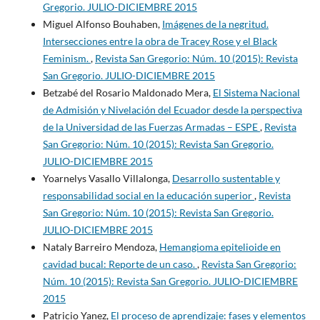
Gregorio. JULIO-DICIEMBRE 2015
Miguel Alfonso Bouhaben,
Imágenes de la negritud.
Intersecciones entre la obra de Tracey Rose y el Black
Feminism.
,
Revista San Gregorio: Núm. 10 (2015): Revista
San Gregorio. JULIO-DICIEMBRE 2015
Betzabé del Rosario Maldonado Mera,
El Sistema Nacional
de Admisión y Nivelación del Ecuador desde la perspectiva
de la Universidad de las Fuerzas Armadas – ESPE
,
Revista
San Gregorio: Núm. 10 (2015): Revista San Gregorio.
JULIO-DICIEMBRE 2015
Yoarnelys Vasallo Villalonga,
Desarrollo sustentable y
responsabilidad social en la educación superior
,
Revista
San Gregorio: Núm. 10 (2015): Revista San Gregorio.
JULIO-DICIEMBRE 2015
Nataly Barreiro Mendoza,
Hemangioma epitelioide en
cavidad bucal: Reporte de un caso.
,
Revista San Gregorio:
Núm. 10 (2015): Revista San Gregorio. JULIO-DICIEMBRE
2015
Patricio Yanez,
El proceso de aprendizaje: fases y elementos