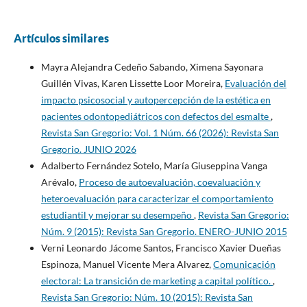
Artículos similares
Mayra Alejandra Cedeño Sabando, Ximena Sayonara
Guillén Vivas, Karen Lissette Loor Moreira,
Evaluación del
impacto psicosocial y autopercepción de la estética en
pacientes odontopediátricos con defectos del esmalte
,
Revista San Gregorio: Vol. 1 Núm. 66 (2026): Revista San
Gregorio. JUNIO 2026
Adalberto Fernández Sotelo, María Giuseppina Vanga
Arévalo,
Proceso de autoevaluación, coevaluación y
heteroevaluación para caracterizar el comportamiento
estudiantil y mejorar su desempeño
,
Revista San Gregorio:
Núm. 9 (2015): Revista San Gregorio. ENERO-JUNIO 2015
Verni Leonardo Jácome Santos, Francisco Xavier Dueñas
Espinoza, Manuel Vicente Mera Alvarez,
Comunicación
electoral: La transición de marketing a capital político.
,
Revista San Gregorio: Núm. 10 (2015): Revista San