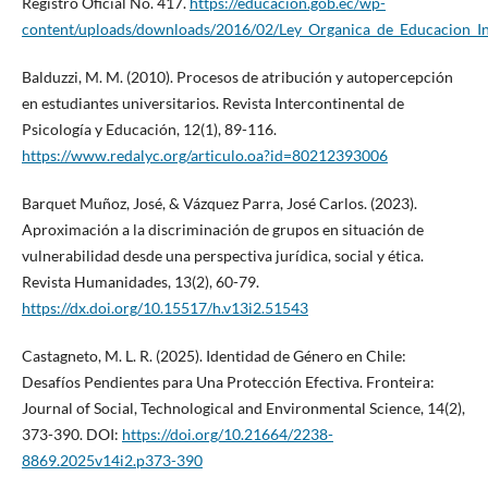
Registro Oficial No. 417.
https://educacion.gob.ec/wp-
content/uploads/downloads/2016/02/Ley_Organica_de_Educacion_Int
Balduzzi, M. M. (2010). Procesos de atribución y autopercepción
en estudiantes universitarios. Revista Intercontinental de
Psicología y Educación, 12(1), 89-116.
https://www.redalyc.org/articulo.oa?id=80212393006
Barquet Muñoz, José, & Vázquez Parra, José Carlos. (2023).
Aproximación a la discriminación de grupos en situación de
vulnerabilidad desde una perspectiva jurídica, social y ética.
Revista Humanidades, 13(2), 60-79.
https://dx.doi.org/10.15517/h.v13i2.51543
Castagneto, M. L. R. (2025). Identidad de Género en Chile:
Desafíos Pendientes para Una Protección Efectiva. Fronteira:
Journal of Social, Technological and Environmental Science, 14(2),
373-390. DOI:
https://doi.org/10.21664/2238-
8869.2025v14i2.p373-390