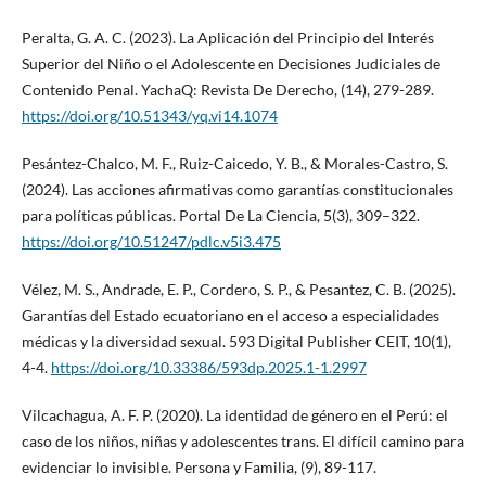
Peralta, G. A. C. (2023). La Aplicación del Principio del Interés
Superior del Niño o el Adolescente en Decisiones Judiciales de
Contenido Penal. YachaQ: Revista De Derecho, (14), 279-289.
https://doi.org/10.51343/yq.vi14.1074
Pesántez-Chalco, M. F., Ruiz-Caicedo, Y. B., & Morales-Castro, S.
(2024). Las acciones afirmativas como garantías constitucionales
para políticas públicas. Portal De La Ciencia, 5(3), 309–322.
https://doi.org/10.51247/pdlc.v5i3.475
Vélez, M. S., Andrade, E. P., Cordero, S. P., & Pesantez, C. B. (2025).
Garantías del Estado ecuatoriano en el acceso a especialidades
médicas y la diversidad sexual. 593 Digital Publisher CEIT, 10(1),
4-4.
https://doi.org/10.33386/593dp.2025.1-1.2997
Vilcachagua, A. F. P. (2020). La identidad de género en el Perú: el
caso de los niños, niñas y adolescentes trans. El difícil camino para
evidenciar lo invisible. Persona y Familia, (9), 89-117.