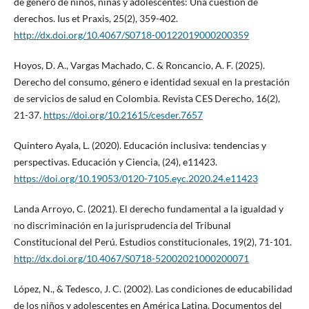
de género de niños, niñas y adolescentes: Una cuestión de
derechos. Ius et Praxis, 25(2), 359-402.
http://dx.doi.org/10.4067/S0718-00122019000200359
Hoyos, D. A., Vargas Machado, C. & Roncancio, A. F. (2025).
Derecho del consumo, género e identidad sexual en la prestación
de servicios de salud en Colombia. Revista CES Derecho, 16(2),
21-37.
https://doi.org/10.21615/cesder.7657
Quintero Ayala, L. (2020). Educación inclusiva: tendencias y
perspectivas. Educación y Ciencia, (24), e11423.
https://doi.org/10.19053/0120-7105.eyc.2020.24.e11423
Landa Arroyo, C. (2021). El derecho fundamental a la igualdad y
no discriminación en la jurisprudencia del Tribunal
Constitucional del Perú. Estudios constitucionales, 19(2), 71-101.
http://dx.doi.org/10.4067/S0718-52002021000200071
López, N., & Tedesco, J. C. (2002). Las condiciones de educabilidad
de los niños y adolescentes en América Latina. Documentos del