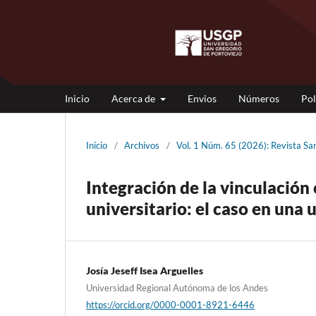
Inicio
Acerca de
Envios
Números
Pol
Inicio
/
Archivos
/
Vol. 1 Núm. 65 (2026): Revista 
Integración de la vinculación 
universitario: el caso en una
Josía Jeseff Isea Arguelles
Universidad Regional Autónoma de los Andes
https://orcid.org/0000-0001-8921-6446