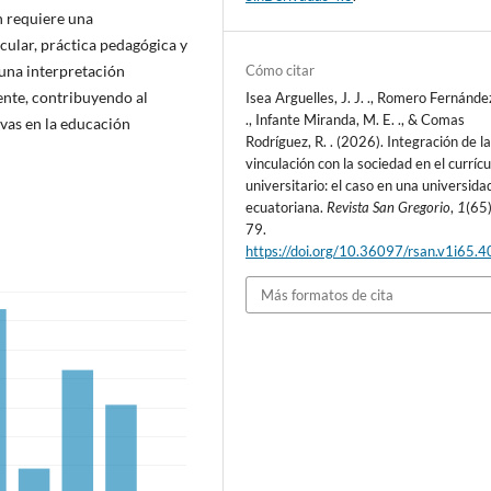
n requiere una
cular, práctica pedagógica y
 una interpretación
Cómo citar
ente, contribuyendo al
Isea Arguelles, J. J. ., Romero Fernández
., Infante Miranda, M. E. ., & Comas
ivas en la educación
Rodríguez, R. . (2026). Integración de l
vinculación con la sociedad en el currícu
universitario: el caso en una universida
ecuatoriana.
Revista San Gregorio
,
1
(65)
79.
https://doi.org/10.36097/rsan.v1i65.
Más formatos de cita