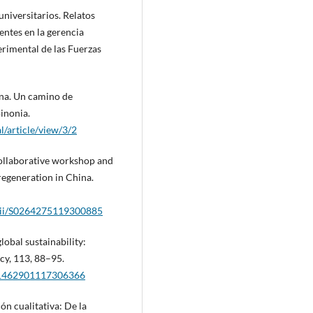
universitarios. Relatos
entes en la gerencia
erimental de las Fuerzas
lana. Un camino de
inonia.
l/article/view/3/2
 Collaborative workshop and
egeneration in China.
s/pii/S0264275119300885
lobal sustainability:
cy, 113, 88–95.
i/S1462901117306366
ión cualitativa: De la