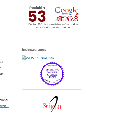
Indexaciones
sea
z,
mas
cional
rcial-