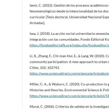
Ianni, C. (2022). Gestión de los procesos académicos 
fenomenológicos desde la intencionalidad de los doc
curricular [Tesis doctoral, Universidad Nacional Exp
Armadas].
Isea, J. (2018). La acción social universitaria venezo
integración con las comunidades. Fondo Editorial Ko
https://fondoeditorialfk.org/index.php/fondoeditoria
Li, X., Zhang, F., Chi-man Hui, E., & Lang, W. (2020).
community participation: A new approach to urban r
Cities, 102, 102743.
https://www.sciencedirect.com/science/article/ab
Miller, C. A., & Wyborn, C. (2020). Co-production in g
Histories and theories. Environmental Science & Poli
https://www.sciencedirect.com/science/article/pi
Moral, C. (2006). Criterios de validez en la investigac