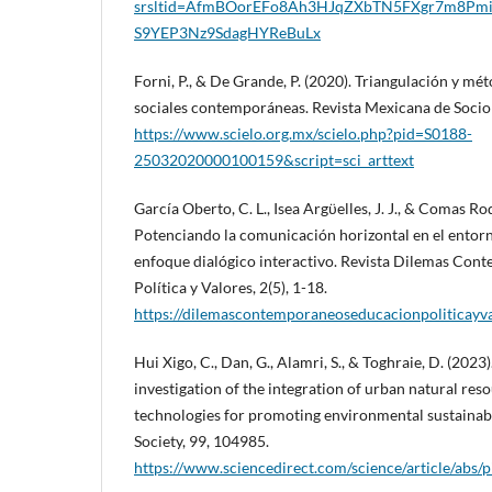
srsltid=AfmBOorEFo8Ah3HJqZXbTN5FXgr7m8Pmi
S9YEP3Nz9SdagHYReBuLx
Forni, P., & De Grande, P. (2020). Triangulación y mét
sociales contemporáneas. Revista Mexicana de Sociol
https://www.scielo.org.mx/scielo.php?pid=S0188-
25032020000100159&script=sci_arttext
García Oberto, C. L., Isea Argϋelles, J. J., & Comas Ro
Potenciando la comunicación horizontal en el entorno
enfoque dialógico interactivo. Revista Dilemas Con
Política y Valores, 2(5), 1-18.
https://dilemascontemporaneoseducacionpoliticayv
Hui Xigo, C., Dan, G., Alamri, S., & Toghraie, D. (2023
investigation of the integration of urban natural res
technologies for promoting environmental sustainabil
Society, 99, 104985.
https://www.sciencedirect.com/science/article/ab