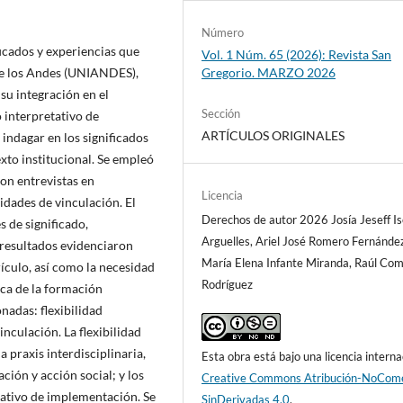
Número
icados y experiencias que
Vol. 1 Núm. 65 (2026): Revista San
de los Andes (UNIANDES),
Gregorio. MARZO 2026
 su integración en el
Sección
 interpretativo de
ARTÍCULOS ORIGINALES
ndagar en los significados
xto institucional. Se empleó
ron entrevistas en
Licencia
idades de vinculación. El
Derechos de autor 2026 Josía Jeseff I
 de significado,
Arguelles, Ariel José Romero Fernánde
 resultados evidenciaron
María Elena Infante Miranda, Raúl Co
rículo, así como la necesidad
Rodríguez
eca de la formación
nadas: flexibilidad
inculación. La flexibilidad
a praxis interdisciplinaria,
Esta obra está bajo una licencia interna
ción y acción social; y los
Creative Commons Atribución-NoCome
ativo de implementación. Se
SinDerivadas 4.0
.