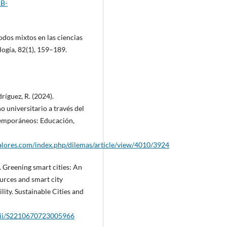
B-
odos mixtos en las ciencias
ogía, 82(1), 159–189.
dríguez, R. (2024).
 universitario a través del
temporáneos: Educación,
alores.com/index.php/dilemas/article/view/4010/3924
). Greening smart cities: An
ources and smart city
ity. Sustainable Cities and
s/pii/S2210670723005966