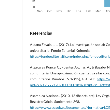
Referencias
Aldana Zavala, J. J. (2017). La investigación social:
universitario. Fondo Editorial Koinonia.
https://fondoeditorialfk.org/index.php/fondoeditoria
Alzugaray Ponce, C., Fuentes Aguilar, A., & Basabe, N.
comunitaria: Una aproximación cualitativa a las con
comunitarios. Rumbos TS, 16(25), 181–203.
https://
pid=S0719-77212021000200181&script=sci_arttex
Asamblea Nacional. (2010, 12 dfe octubre). Ley Orgá
Registro Oficial Suplemento 298.
https://www.ces.gob.ec/documentos/Normativa/LOE