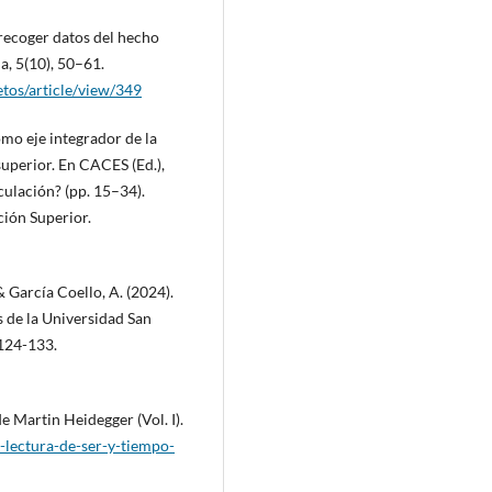
 recoger datos del hecho
ia, 5(10), 50–61.
etos/article/view/349
omo eje integrador de la
superior. En CACES (Ed.),
culación? (pp. 15–34).
ión Superior.
& García Coello, A. (2024).
 de la Universidad San
 124-133.
e Martin Heidegger (Vol. I).
e-lectura-de-ser-y-tiempo-