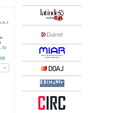
, A. J.
a
lo
d
, 72-
4048