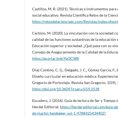
Castillos, M. R. (2021). Técnicas e instrumentos para
social educativo. Revista Científica Retos de la Cienc
https://retosdelacienciaec.com/Revistas/index.php/r
Cerbino, M. (2020). La vinculación con la sociedad c
calidad de las funciones sustantivas de la educación 
Educación superior y sociedad. ¿Qué pasa con su vin
Consejo de Aseguramiento de la Calidad de la Educac
https://acortar.link/9zOCW8
Diaz Contino, C. G., Delgado, J. C., Gómez García, F., 
Diseño curricular en educación médica: Experiencias
Gregorio de Portoviejo. Revista San Gregorio, 1(59),
https://doi.org/10.36097/rsan.v1i59.2538
Escudero, J. (2016). Guía de lectura de Ser y Tiempo d
Herdel Editorial.
https://herdereditorial.com/guia-d
de-martin-heidegger-vol-1-9788425434402?