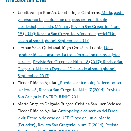
Artículos similares
Janett Vallejo Román, Janeth Rojas Contreras,
Moda, gusto
y consumo: la producción de jeans en Tepetitla de
Lardizábal, Tlaxcala, México
,
Revista San Gregorio: Núm.
18 (2017): Revista San Gregorio. Número Especial "Del
arado al smartphone". Septiembre 2017
Hernán Salas Quintanal, Iñigo González-Fuente,
De la
producción al consumo. La transformación de los sujetos
rurales
,
Revista San Gregorio: Núm. 18 (2017): Revista San
Gregorio. Número Especial "Del arado al smartphone".
Septiembre 2017
Eleder Piñeiro Aguiar,
¿Puede la antropología decolonizar
la ciencia?
,
Revista San Gregorio: Núm. 7 (2014): Revista
San Gregorio. ENERO-JUNIO 2014
María Ángeles Delgado Burgos, Cristina San Juan Velasco,
Eleder Piñeiro Aguiar,
Antropología educativa del Buen
vivir. Estudio de caso de UEF. Cinco de junio, Manta
(Ecuador)
,
Revista San Gregorio: Núm. 7 (2014): Revista