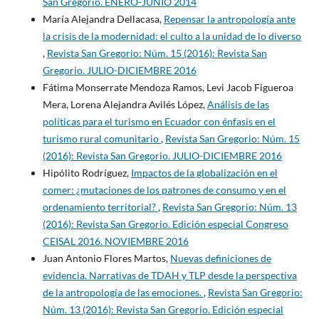
San Gregorio. ENERO-JUNIO 2014
María Alejandra Dellacasa,
Repensar la antropología ante
la crisis de la modernidad: el culto a la unidad de lo diverso
,
Revista San Gregorio: Núm. 15 (2016): Revista San
Gregorio. JULIO-DICIEMBRE 2016
Fátima Monserrate Mendoza Ramos, Levi Jacob Figueroa
Mera, Lorena Alejandra Avilés López,
Análisis de las
políticas para el turismo en Ecuador con énfasis en el
turismo rural comunitario
,
Revista San Gregorio: Núm. 15
(2016): Revista San Gregorio. JULIO-DICIEMBRE 2016
Hipólito Rodríguez,
Impactos de la globalización en el
comer: ¿mutaciones de los patrones de consumo y en el
ordenamiento territorial?
,
Revista San Gregorio: Núm. 13
(2016): Revista San Gregorio. Edición especial Congreso
CEISAL 2016. NOVIEMBRE 2016
Juan Antonio Flores Martos,
Nuevas definiciones de
evidencia. Narrativas de TDAH y TLP desde la perspectiva
de la antropología de las emociones.
,
Revista San Gregorio:
Núm. 13 (2016): Revista San Gregorio. Edición especial