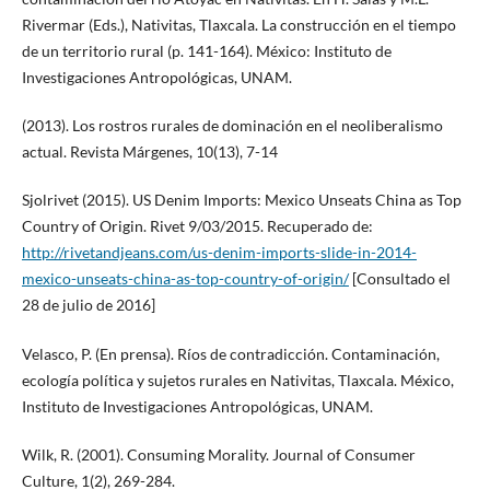
Rivermar (Eds.), Nativitas, Tlaxcala. La construcción en el tiempo
de un territorio rural (p. 141-164). México: Instituto de
Investigaciones Antropológicas, UNAM.
(2013). Los rostros rurales de dominación en el neoliberalismo
actual. Revista Márgenes, 10(13), 7-14
Sjolrivet (2015). US Denim Imports: Mexico Unseats China as Top
Country of Origin. Rivet 9/03/2015. Recuperado de:
http://rivetandjeans.com/us-denim-imports-slide-in-2014-
mexico-unseats-china-as-top-country-of-origin/
[Consultado el
28 de julio de 2016]
Velasco, P. (En prensa). Ríos de contradicción. Contaminación,
ecología política y sujetos rurales en Nativitas, Tlaxcala. México,
Instituto de Investigaciones Antropológicas, UNAM.
Wilk, R. (2001). Consuming Morality. Journal of Consumer
Culture, 1(2), 269-284.