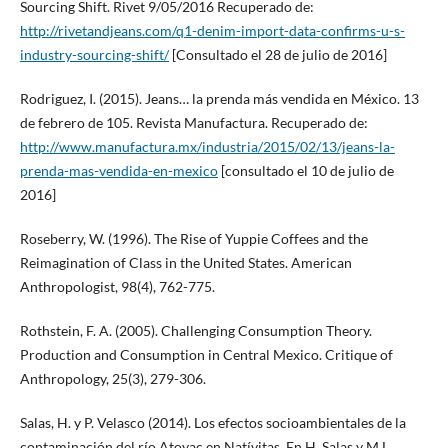
Sourcing Shift. Rivet 9/05/2016 Recuperado de:
http://rivetandjeans.com/q1-denim-import-data-confirms-u-s-
industry-sourcing-shift/
[Consultado el 28 de julio de 2016]
Rodriguez, I. (2015). Jeans… la prenda más vendida en México. 13
de febrero de 105. Revista Manufactura. Recuperado de:
http://www.manufactura.mx/industria/2015/02/13/jeans-la-
prenda-mas-vendida-en-mexico
[consultado el 10 de julio de
2016]
Roseberry, W. (1996). The Rise of Yuppie Coffees and the
Reimagination of Class in the United States. American
Anthropologist, 98(4), 762-775.
Rothstein, F. A. (2005). Challenging Consumption Theory.
Production and Consumption in Central Mexico. Critique of
Anthropology, 25(3), 279-306.
Salas, H. y P. Velasco (2014). Los efectos socioambientales de la
contaminación del río Atoyac en Natívitas. En H. Salas y M.L.