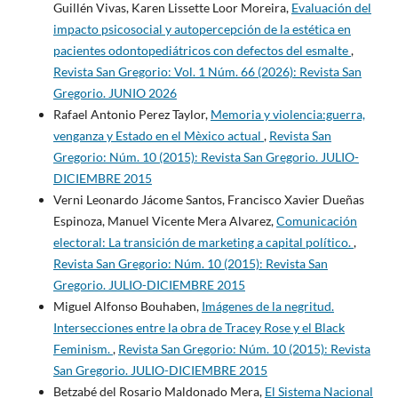
Guillén Vivas, Karen Lissette Loor Moreira,
Evaluación del
impacto psicosocial y autopercepción de la estética en
pacientes odontopediátricos con defectos del esmalte
,
Revista San Gregorio: Vol. 1 Núm. 66 (2026): Revista San
Gregorio. JUNIO 2026
Rafael Antonio Perez Taylor,
Memoria y violencia:guerra,
venganza y Estado en el Mèxico actual
,
Revista San
Gregorio: Núm. 10 (2015): Revista San Gregorio. JULIO-
DICIEMBRE 2015
Verni Leonardo Jácome Santos, Francisco Xavier Dueñas
Espinoza, Manuel Vicente Mera Alvarez,
Comunicación
electoral: La transición de marketing a capital político.
,
Revista San Gregorio: Núm. 10 (2015): Revista San
Gregorio. JULIO-DICIEMBRE 2015
Miguel Alfonso Bouhaben,
Imágenes de la negritud.
Intersecciones entre la obra de Tracey Rose y el Black
Feminism.
,
Revista San Gregorio: Núm. 10 (2015): Revista
San Gregorio. JULIO-DICIEMBRE 2015
Betzabé del Rosario Maldonado Mera,
El Sistema Nacional