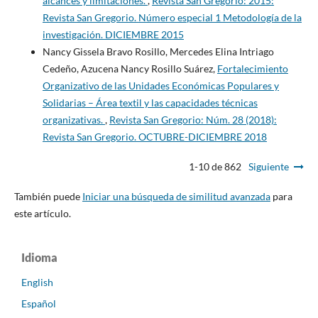
alcances y limitaciones.
,
Revista San Gregorio: 2015:
Revista San Gregorio. Número especial 1 Metodología de la
investigación. DICIEMBRE 2015
Nancy Gissela Bravo Rosillo, Mercedes Elina Intriago
Cedeño, Azucena Nancy Rosillo Suárez,
Fortalecimiento
Organizativo de las Unidades Económicas Populares y
Solidarias – Área textil y las capacidades técnicas
organizativas.
,
Revista San Gregorio: Núm. 28 (2018):
Revista San Gregorio. OCTUBRE-DICIEMBRE 2018
1-10 de 862
Siguiente
También puede
Iniciar una búsqueda de similitud avanzada
para
este artículo.
Idioma
English
Español