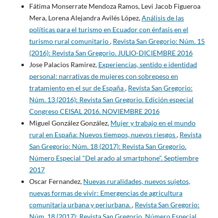
Fátima Monserrate Mendoza Ramos, Levi Jacob Figueroa
Mera, Lorena Alejandra Avilés López,
Análisis de las
políticas para el turismo en Ecuador con énfasis en el
turismo rural comunitario
,
Revista San Gregorio: Núm. 15
(2016): Revista San Gregorio. JULIO-DICIEMBRE 2016
Jose Palacios Ramirez,
Experiencias, sentido e identidad
personal: narrativas de mujeres con sobrepeso en
tratamiento en el sur de España
,
Revista San Gregorio:
Núm. 13 (2016): Revista San Gregorio. Edición especial
Congreso CEISAL 2016. NOVIEMBRE 2016
Miguel González González,
Mujer y trabajo en el mundo
rural en España: Nuevos tiempos, nuevos riesgos
,
Revista
San Gregorio: Núm. 18 (2017): Revista San Gregorio.
Número Especial "Del arado al smartphone". Septiembre
2017
Oscar Fernandez,
Nuevas ruralidades, nuevos sujetos,
nuevas formas de vivir: Emergencias de agricultura
comunitaria urbana y periurbana.
,
Revista San Gregorio:
Núm. 18 (2017): Revista San Gregorio. Número Especial