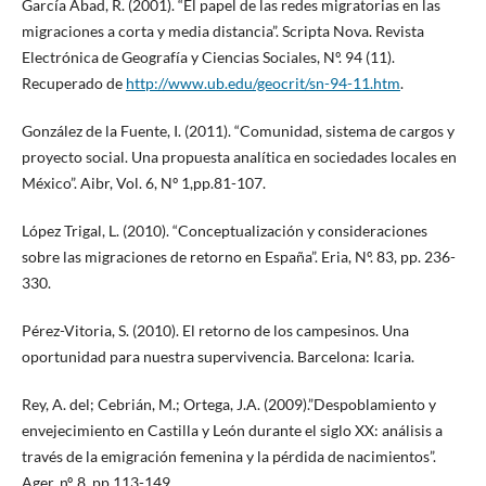
García Abad, R. (2001). “El papel de las redes migratorias en las
migraciones a corta y media distancia”. Scripta Nova. Revista
Electrónica de Geografía y Ciencias Sociales, Nº. 94 (11).
Recuperado de
http://www.ub.edu/geocrit/sn-94-11.htm
.
González de la Fuente, I. (2011). “Comunidad, sistema de cargos y
proyecto social. Una propuesta analítica en sociedades locales en
México”. Aibr, Vol. 6, Nº 1,pp.81-107.
López Trigal, L. (2010). “Conceptualización y consideraciones
sobre las migraciones de retorno en España”. Eria, Nº. 83, pp. 236-
330.
Pérez-Vitoria, S. (2010). El retorno de los campesinos. Una
oportunidad para nuestra supervivencia. Barcelona: Icaria.
Rey, A. del; Cebrián, M.; Ortega, J.A. (2009).”Despoblamiento y
envejecimiento en Castilla y León durante el siglo XX: análisis a
través de la emigración femenina y la pérdida de nacimientos”.
Ager, nº. 8, pp.113-149.