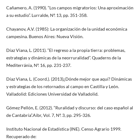
Cañamero, A. (1990). “Los campos migratorios: Una aproximación
a su estudio”. Lurralde, Nº. 13, pp. 351-358.
Chayanov, A.V. (1985): La organización de la unidad económica
campesina. Buenos Aires: Nueva Visión.
Díaz Viana, L. (2011). “El regreso a la propia tierra: problemas,
estrategias y dinámicas de la neorruralidad”. Quaderns de la
Mediterránia, Nº. 16, pp. 231-237.
Díaz Viana, L. (Coord.). (2013)¿Dónde mejor que aquí? Dinámicas
y estrategias de los retornados al campo en Castilla y León.
Valladolid: Ediciones Universidad de Valladolid.
Gómez Pellón, E. (2012). “Ruralidad y discurso: del caso español al
de Cantabría”.Aibr, Vol. 7, Nº. 3, pp. 295-326.
Instituto Nacional de Estadística (INE). Censo Agrario 1999.
Recuperado de: