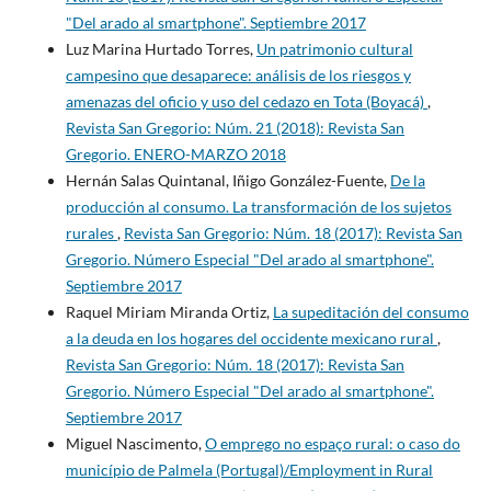
"Del arado al smartphone". Septiembre 2017
Luz Marina Hurtado Torres,
Un patrimonio cultural
campesino que desaparece: análisis de los riesgos y
amenazas del oficio y uso del cedazo en Tota (Boyacá)
,
Revista San Gregorio: Núm. 21 (2018): Revista San
Gregorio. ENERO-MARZO 2018
Hernán Salas Quintanal, Iñigo González-Fuente,
De la
producción al consumo. La transformación de los sujetos
rurales
,
Revista San Gregorio: Núm. 18 (2017): Revista San
Gregorio. Número Especial "Del arado al smartphone".
Septiembre 2017
Raquel Miriam Miranda Ortiz,
La supeditación del consumo
a la deuda en los hogares del occidente mexicano rural
,
Revista San Gregorio: Núm. 18 (2017): Revista San
Gregorio. Número Especial "Del arado al smartphone".
Septiembre 2017
Miguel Nascimento,
O emprego no espaço rural: o caso do
município de Palmela (Portugal)/Employment in Rural