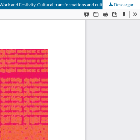
Descargar
Identidad, trabajo y fiesta. Transformaciones y pervivencias culturales en un ámbito rural fronterizo (La Raya hispanoportuguesa). Identity, Work and Festivity. Cultural transformations and cultural survivals in a rural border area (La Raya spanish-portug