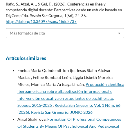
Rafiq, S., Afzal, A. ., & Gul, F. . (2026). Conferencias en línea y
competencia digital docente: Perspectivas desde un estudio basado en
DigCompEdu.
Revista San Gregorio
,
1
(66), 24-36.
https://doi.org/10.36097/rsan.v1i65.3737
Más formatos de cita
Artículos similares
Eneida María Quindemil Torrijo, Jesús Stalin Alcívar
Macías , Felipe Rumbaut León, Liggia Lisbeth Moreira
Mieles, Mónica María Arteaga Linzán,
Producción científica
iberoamericana sobre alfabetización informacional e
intervención educativa en estudiantes de bachillerato,
Scopus, 2015-2025
,
Revista San Gregorio: Vol. 1 Núm. 66
(2026): Revista San Gregorio. JUNIO 2026
Aigul Shakirova,
Formation Of Professional Competences
Of Students By Means Of Psychological And Pedagogical