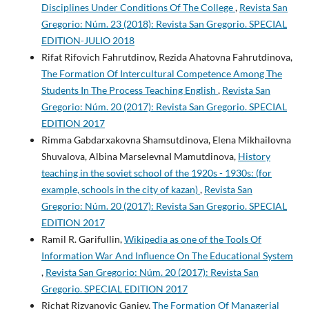
Disciplines Under Conditions Of The College
,
Revista San
Gregorio: Núm. 23 (2018): Revista San Gregorio. SPECIAL
EDITION-JULIO 2018
Rifat Rifovich Fahrutdinov, Rezida Ahatovna Fahrutdinova,
The Formation Of Intercultural Competence Among The
Students In The Process Teaching English
,
Revista San
Gregorio: Núm. 20 (2017): Revista San Gregorio. SPECIAL
EDITION 2017
Rimma Gabdarxakovna Shamsutdinova, Elena Mikhailovna
Shuvalova, Albina MarselevnaI Mamutdinova,
History
teaching in the soviet school of the 1920s - 1930s: (for
example, schools in the city of kazan)
,
Revista San
Gregorio: Núm. 20 (2017): Revista San Gregorio. SPECIAL
EDITION 2017
Ramil R. Garifullin,
Wikipedia as one of the Tools Of
Information War And Influence On The Educational System
,
Revista San Gregorio: Núm. 20 (2017): Revista San
Gregorio. SPECIAL EDITION 2017
Richat Rizvanovic Ganiev,
The Formation Of Managerial