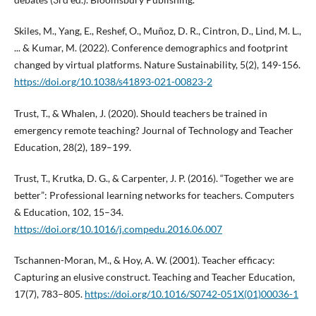
Skiles, M., Yang, E., Reshef, O., Muñoz, D. R., Cintron, D., Lind, M. L.,
... & Kumar, M. (2022). Conference demographics and footprint
changed by virtual platforms. Nature Sustainability, 5(2), 149-156.
https://doi.org/10.1038/s41893-021-00823-2
Trust, T., & Whalen, J. (2020). Should teachers be trained in
emergency remote teaching? Journal of Technology and Teacher
Education, 28(2), 189–199.
Trust, T., Krutka, D. G., & Carpenter, J. P. (2016). “Together we are
better”: Professional learning networks for teachers. Computers
& Education, 102, 15–34.
https://doi.org/10.1016/j.compedu.2016.06.007
Tschannen-Moran, M., & Hoy, A. W. (2001). Teacher efficacy:
Capturing an elusive construct. Teaching and Teacher Education,
17(7), 783–805.
https://doi.org/10.1016/S0742-051X(01)00036-1