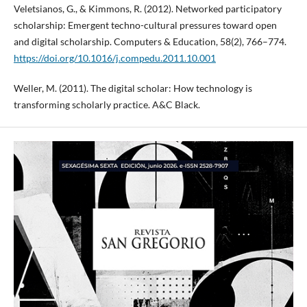
Veletsianos, G., & Kimmons, R. (2012). Networked participatory
scholarship: Emergent techno-cultural pressures toward open
and digital scholarship. Computers & Education, 58(2), 766–774.
https://doi.org/10.1016/j.compedu.2011.10.001
Weller, M. (2011). The digital scholar: How technology is
transforming scholarly practice. A&C Black.