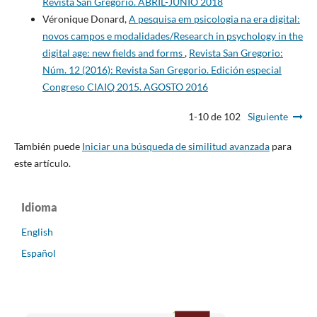
Revista San Gregorio. ABRIL-JUNIO 2018
Véronique Donard,
A pesquisa em psicologia na era digital:
novos campos e modalidades/Research in psychology in the
digital age: new fields and forms
,
Revista San Gregorio:
Núm. 12 (2016): Revista San Gregorio. Edición especial
Congreso CIAIQ 2015. AGOSTO 2016
1-10 de 102
Siguiente
También puede
Iniciar una búsqueda de similitud avanzada
para
este artículo.
Idioma
English
Español