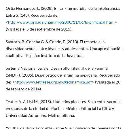
Ortiz Hernández, L. (2008). El ranking mundial de la intolerancia.
Letra S. (148). Recuperado de:
<
http://www.jornada.unam.mx/2008/11/06/ls-principal.html
>
(Visitada el 5 de septiembre de 2015).
Santoro, P., Concha G. & Conde, F. (2010). El respeto a la
diversidad sexual entre jóvenes y adolescentes. Una aproximación
cualitativa. España: Instituto de la Juventud.
Sistema Nacional para el Desarrollo Integral de la Familia
(SNDIF). (2005). Diagnóstico de la familia mexicana. Recuperado
de: <
http://www.letraese.org.mx/gedinamica.pdf
> (Visitada el 20
de febrero de 2014).
Teutle, A. & List M. (2015). Húmedos placeres. Sexo entre varones
en saunas de la ciudad de Puebla. México: Editorial La Cifra y
Universidad Autónoma Metropolitana.
Youth Coalition, Foro eNeHache & la Coalición de Jóvenes por la