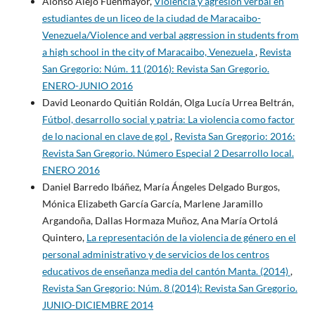
Alonso Alejo Fuenmayor,
Violencia y agresión verbal en
estudiantes de un liceo de la ciudad de Maracaibo-
Venezuela/Violence and verbal aggression in students from
a high school in the city of Maracaibo, Venezuela
,
Revista
San Gregorio: Núm. 11 (2016): Revista San Gregorio.
ENERO-JUNIO 2016
David Leonardo Quitián Roldán, Olga Lucía Urrea Beltrán,
Fútbol, desarrollo social y patria: La violencia como factor
de lo nacional en clave de gol
,
Revista San Gregorio: 2016:
Revista San Gregorio. Número Especial 2 Desarrollo local.
ENERO 2016
Daniel Barredo Ibáñez, María Ángeles Delgado Burgos,
Mónica Elizabeth García García, Marlene Jaramillo
Argandoña, Dallas Hormaza Muñoz, Ana María Ortolá
Quintero,
La representación de la violencia de género en el
personal administrativo y de servicios de los centros
educativos de enseñanza media del cantón Manta. (2014)
,
Revista San Gregorio: Núm. 8 (2014): Revista San Gregorio.
JUNIO-DICIEMBRE 2014