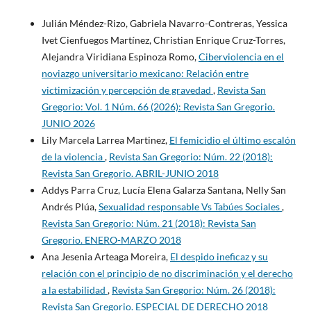
Julián Méndez-Rizo, Gabriela Navarro-Contreras, Yessica
Ivet Cienfuegos Martínez, Christian Enrique Cruz-Torres,
Alejandra Viridiana Espinoza Romo,
Ciberviolencia en el
noviazgo universitario mexicano: Relación entre
victimización y percepción de gravedad
,
Revista San
Gregorio: Vol. 1 Núm. 66 (2026): Revista San Gregorio.
JUNIO 2026
Lily Marcela Larrea Martinez,
El femicidio el último escalón
de la violencia
,
Revista San Gregorio: Núm. 22 (2018):
Revista San Gregorio. ABRIL-JUNIO 2018
Addys Parra Cruz, Lucía Elena Galarza Santana, Nelly San
Andrés Plúa,
Sexualidad responsable Vs Tabúes Sociales
,
Revista San Gregorio: Núm. 21 (2018): Revista San
Gregorio. ENERO-MARZO 2018
Ana Jesenia Arteaga Moreira,
El despido ineficaz y su
relación con el principio de no discriminación y el derecho
a la estabilidad
,
Revista San Gregorio: Núm. 26 (2018):
Revista San Gregorio. ESPECIAL DE DERECHO 2018