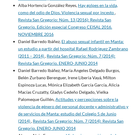
Alba Hortencia González Reyes,
Hay golpes en la vida,
como del odio de Dios. Violencia sexual por incesto
,
Revista San Gregorio: Núm. 13 (2016): Revista San
Gregorio. Edición especial Congreso CEISAL 2016.
NOVIEMBRE 2016
Daniel Barredo Ibáñez,
El abuso sexual infantil en Manta:
un estudio a partir del hospital Rafael Rodríguez Zambrano
(2011 – 2014)
,
Revista San Gregorio: Núm. 7 (2014):
Revista San Gregorio. ENERO-JUNIO 2014
Daniel Barredo Ibáñez, María Angeles Delgado Burgos,
Belén Zurbano Berenguer, Irene Liberia Vayá, Milton
Espinoza Lucas, Mónica Elizabeth García García, Alicia
Macías Cruzatty, Gladys Cedeño Delgado, Vielka
Palomeque Guillén,
Actitudes y percepciones sobre la
violencia de género del personal docente y administrativo y
de servicios de Manta: estudio del Colegio 5 de Junio
(2014)
,
Revista San Gregorio: Núm. 7 (2014): Revista San
Gregorio. ENERO-JUNIO 2014