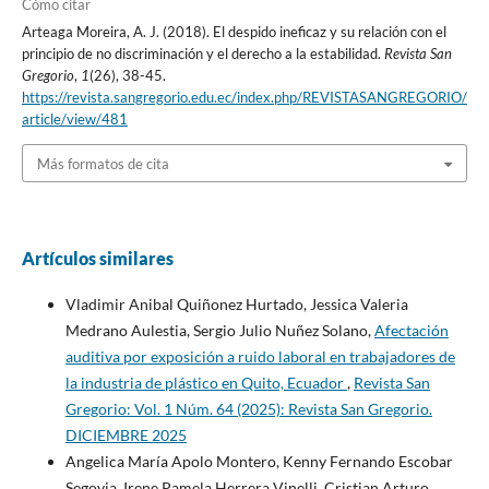
Cómo citar
Arteaga Moreira, A. J. (2018). El despido ineficaz y su relación con el
principio de no discriminación y el derecho a la estabilidad.
Revista San
Gregorio
,
1
(26), 38-45.
https://revista.sangregorio.edu.ec/index.php/REVISTASANGREGORIO/
article/view/481
Más formatos de cita
Artículos similares
Vladimir Anibal Quiñonez Hurtado, Jessica Valeria
Medrano Aulestia, Sergio Julio Nuñez Solano,
Afectación
auditiva por exposición a ruido laboral en trabajadores de
la industria de plástico en Quito, Ecuador
,
Revista San
Gregorio: Vol. 1 Núm. 64 (2025): Revista San Gregorio.
DICIEMBRE 2025
Angelica María Apolo Montero, Kenny Fernando Escobar
Segovia, Irene Pamela Herrera Vinelli, Cristian Arturo