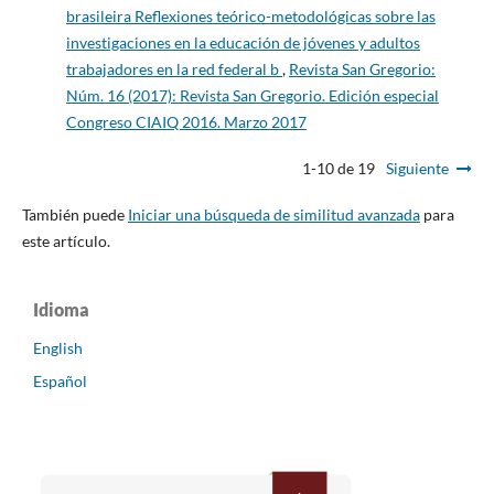
brasileira Reflexiones teórico-metodológicas sobre las
investigaciones en la educación de jóvenes y adultos
trabajadores en la red federal b
,
Revista San Gregorio:
Núm. 16 (2017): Revista San Gregorio. Edición especial
Congreso CIAIQ 2016. Marzo 2017
1-10 de 19
Siguiente
También puede
Iniciar una búsqueda de similitud avanzada
para
este artículo.
Idioma
English
Español