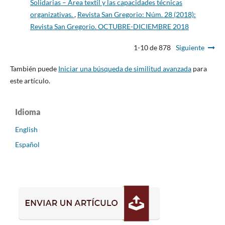
Solidarias – Área textil y las capacidades técnicas
organizativas.
,
Revista San Gregorio: Núm. 28 (2018):
Revista San Gregorio. OCTUBRE-DICIEMBRE 2018
1-10 de 878
Siguiente
También puede
Iniciar una búsqueda de similitud avanzada
para
este artículo.
Idioma
English
Español