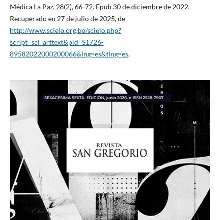
Médica La Paz, 28(2), 66-72. Epub 30 de diciembre de 2022.
Recuperado en 27 de julio de 2025, de
http://www.scielo.org.bo/scielo.php?
script=sci_arttext&pid=S1726-
89582022000200066&lng=es&tlng=es
.