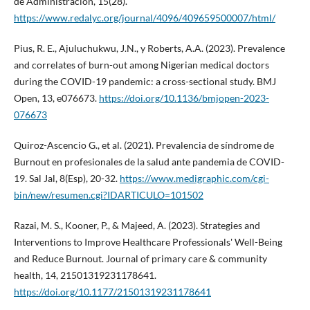
de Administración, 15(28).
https://www.redalyc.org/journal/4096/409659500007/html/
Pius, R. E., Ajuluchukwu, J.N., y Roberts, A.A. (2023). Prevalence
and correlates of burn-out among Nigerian medical doctors
during the COVID-19 pandemic: a cross-sectional study. BMJ
Open, 13, e076673.
https://doi.org/10.1136/bmjopen-2023-
076673
Quiroz-Ascencio G., et al. (2021). Prevalencia de síndrome de
Burnout en profesionales de la salud ante pandemia de COVID-
19. Sal Jal, 8(Esp), 20-32.
https://www.medigraphic.com/cgi-
bin/new/resumen.cgi?IDARTICULO=101502
Razai, M. S., Kooner, P., & Majeed, A. (2023). Strategies and
Interventions to Improve Healthcare Professionals' Well-Being
and Reduce Burnout. Journal of primary care & community
health, 14, 21501319231178641.
https://doi.org/10.1177/21501319231178641