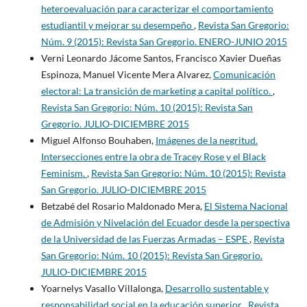
heteroevaluación para caracterizar el comportamiento
estudiantil y mejorar su desempeño
,
Revista San Gregorio:
Núm. 9 (2015): Revista San Gregorio. ENERO-JUNIO 2015
Verni Leonardo Jácome Santos, Francisco Xavier Dueñas
Espinoza, Manuel Vicente Mera Alvarez,
Comunicación
electoral: La transición de marketing a capital político.
,
Revista San Gregorio: Núm. 10 (2015): Revista San
Gregorio. JULIO-DICIEMBRE 2015
Miguel Alfonso Bouhaben,
Imágenes de la negritud.
Intersecciones entre la obra de Tracey Rose y el Black
Feminism.
,
Revista San Gregorio: Núm. 10 (2015): Revista
San Gregorio. JULIO-DICIEMBRE 2015
Betzabé del Rosario Maldonado Mera,
El Sistema Nacional
de Admisión y Nivelación del Ecuador desde la perspectiva
de la Universidad de las Fuerzas Armadas – ESPE
,
Revista
San Gregorio: Núm. 10 (2015): Revista San Gregorio.
JULIO-DICIEMBRE 2015
Yoarnelys Vasallo Villalonga,
Desarrollo sustentable y
responsabilidad social en la educación superior
,
Revista