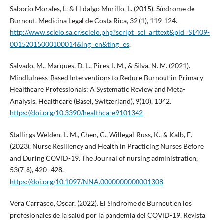
Saborío Morales, L, & Hidalgo Murillo, L. (2015). Síndrome de
Burnout. Medicina Legal de Costa Rica, 32 (1), 119-124.
http://www.scielo.sa.cr/scielo.php?script=sci_arttext&pid=S1409-
00152015000100014&lng=en&tlng=es
.
Salvado, M., Marques, D. L., Pires, I. M., & Silva, N. M. (2021).
Mindfulness-Based Interventions to Reduce Burnout in Primary
Healthcare Professionals: A Systematic Review and Meta-
Analysis. Healthcare (Basel, Switzerland), 9(10), 1342.
https://doi.org/10.3390/healthcare9101342
Stallings Welden, L. M., Chen, C., Willegal-Russ, K., & Kalb, E.
(2023). Nurse Resiliency and Health in Practicing Nurses Before
and During COVID-19. The Journal of nursing administration,
53(7-8), 420–428.
https://doi.org/10.1097/NNA.0000000000001308
Vera Carrasco, Oscar. (2022). El Síndrome de Burnout en los
profesionales de la salud por la pandemia del COVID-19. Revista