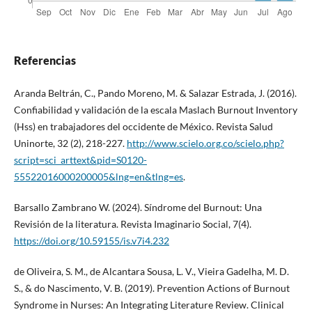
Referencias
Aranda Beltrán, C., Pando Moreno, M. & Salazar Estrada, J. (2016).
Confiabilidad y validación de la escala Maslach Burnout Inventory
(Hss) en trabajadores del occidente de México. Revista Salud
Uninorte, 32 (2), 218-227.
http://www.scielo.org.co/scielo.php?
script=sci_arttext&pid=S0120-
55522016000200005&lng=en&tlng=es
.
Barsallo Zambrano W. (2024). Síndrome del Burnout: Una
Revisión de la literatura. Revista Imaginario Social, 7(4).
https://doi.org/10.59155/is.v7i4.232
de Oliveira, S. M., de Alcantara Sousa, L. V., Vieira Gadelha, M. D.
S., & do Nascimento, V. B. (2019). Prevention Actions of Burnout
Syndrome in Nurses: An Integrating Literature Review. Clinical