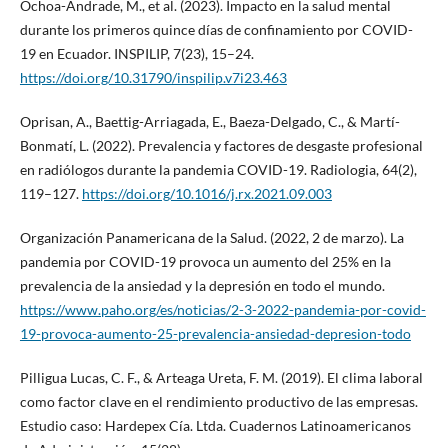
Ochoa-Andrade, M., et al. (2023). Impacto en la salud mental
durante los primeros quince días de confinamiento por COVID-
19 en Ecuador. INSPILIP, 7(23), 15–24.
https://doi.org/10.31790/inspilip.v7i23.463
Oprisan, A., Baettig-Arriagada, E., Baeza-Delgado, C., & Martí-
Bonmatí, L. (2022). Prevalencia y factores de desgaste profesional
en radiólogos durante la pandemia COVID-19. Radiologia, 64(2),
119–127.
https://doi.org/10.1016/j.rx.2021.09.003
Organización Panamericana de la Salud. (2022, 2 de marzo). La
pandemia por COVID-19 provoca un aumento del 25% en la
prevalencia de la ansiedad y la depresión en todo el mundo.
https://www.paho.org/es/noticias/2-3-2022-pandemia-por-covid-
19-provoca-aumento-25-prevalencia-ansiedad-depresion-todo
Pilligua Lucas, C. F., & Arteaga Ureta, F. M. (2019). El clima laboral
como factor clave en el rendimiento productivo de las empresas.
Estudio caso: Hardepex Cía. Ltda. Cuadernos Latinoamericanos