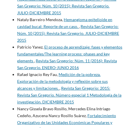
San Gregorio: Núm. 10 (2015): Revista San Gregorio.
JULIO-DICIEMBRE 2015
Nataly Barreiro Mendoza,
Hemangioma epitelioide en
cavidad bucal: Reporte de un caso.
,
Revista San Gregorio:
Núm. 10 (2015): Revista San Gregorio. JULIO-DICIEMBRE
2015
Patricio Yanez,
El proceso de aprendizaje: fases y elementos
fundamentales/The learning process: phases and key
elements
,
Revista San Gregorio: Núm. 11 (2016): Revista
San Gregorio. ENERO-JUNIO 2016
Rafael Ignacio Rey Fau,
Medición de la pobreza.
Exploración de la metodología y reflexión sobre sus
alcances y limitaciones.
,
Revista San Gregorio: 2015:
Revista San Gregorio. Número especial 1 Metodología de la
investigación. DICIEMBRE 2015
Nancy Gissela Bravo Rosillo, Mercedes Elina Intriago
Cedeño, Azucena Nancy Rosillo Suárez,
Fortalecimiento
Organizativo de las Unidades Económicas Populares y