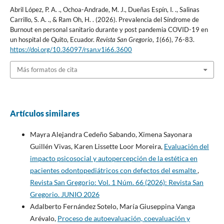
Abril López, P. A. ., Ochoa-Andrade, M. J., Dueñas Espín, I. ., Salinas
Carrillo, S. A. ., & Ram Oh, H. . (2026). Prevalencia del Síndrome de
Burnout en personal sanitario durante y post pandemia COVID-19 en
un hospital de Quito, Ecuador.
Revista San Gregorio
,
1
(66), 76-83.
https://doi.org/10.36097/rsan.v1i66.3600
Más formatos de cita
Artículos similares
Mayra Alejandra Cedeño Sabando, Ximena Sayonara
Guillén Vivas, Karen Lissette Loor Moreira,
Evaluación del
impacto psicosocial y autopercepción de la estética en
pacientes odontopediátricos con defectos del esmalte
,
Revista San Gregorio: Vol. 1 Núm. 66 (2026): Revista San
Gregorio. JUNIO 2026
Adalberto Fernández Sotelo, María Giuseppina Vanga
Arévalo,
Proceso de autoevaluación, coevaluación y