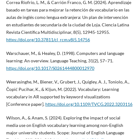
Correa Riofrío, L. M., & Carrión Franco, G. M. (2024). Aprendizaje
basado en tareas para mejorar la retención de vocabulario en las
aulas de inglés como lengua extranjera: Un plan de intervención
en estudiantes de secundaria de la ciudad de Loja. Ciencia Latina
Revista Científica Multidisciplinar, 8(5), 12945-12955.
https://doi.org/10.37811/cl_rcm.v8i5.14756
Warschauer, M., & Healey, D. (1998). Computers and language
learning: An overview. Language Teaching, 31(2), 57–71.
https://doi.org/10.1017/S0261444800012970
Weerasinghe, M., Biener, V., Grubert, J., Quigley, A. J., Toniolo, A.,
Čopić Pucihar, K., & Kljun, M. (2022). Vocabulary: Learning
vocabulary in AR supported by keyword visualizations
[Conference paper].
https://doi.org/10.1109/TVCG.2022.3203116
Wilson, A., & Anam, S. (2024). Exploring the impact of social
media use on English vocabulary learning among non-English
major university students. Scope: Journal of English Language