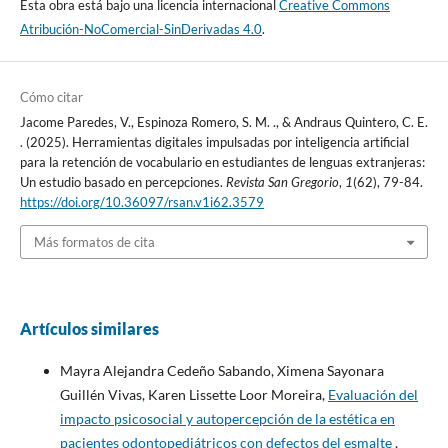
Esta obra está bajo una licencia internacional
Creative Commons
Atribución-NoComercial-SinDerivadas 4.0
.
Cómo citar
Jacome Paredes, V., Espinoza Romero, S. M. ., & Andraus Quintero, C. E.
. (2025). Herramientas digitales impulsadas por inteligencia artificial
para la retención de vocabulario en estudiantes de lenguas extranjeras:
Un estudio basado en percepciones.
Revista San Gregorio
,
1
(62), 79-84.
https://doi.org/10.36097/rsan.v1i62.3579
Más formatos de cita
Artículos similares
Mayra Alejandra Cedeño Sabando, Ximena Sayonara
Guillén Vivas, Karen Lissette Loor Moreira,
Evaluación del
impacto psicosocial y autopercepción de la estética en
pacientes odontopediátricos con defectos del esmalte
,