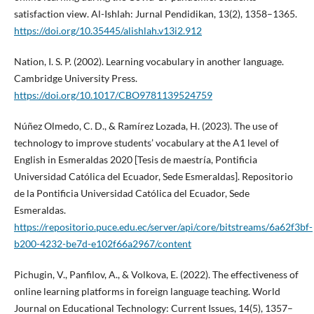
satisfaction view. Al-Ishlah: Jurnal Pendidikan, 13(2), 1358–1365.
https://doi.org/10.35445/alishlah.v13i2.912
Nation, I. S. P. (2002). Learning vocabulary in another language.
Cambridge University Press.
https://doi.org/10.1017/CBO9781139524759
Núñez Olmedo, C. D., & Ramírez Lozada, H. (2023). The use of
technology to improve students’ vocabulary at the A1 level of
English in Esmeraldas 2020 [Tesis de maestría, Pontificia
Universidad Católica del Ecuador, Sede Esmeraldas]. Repositorio
de la Pontificia Universidad Católica del Ecuador, Sede
Esmeraldas.
https://repositorio.puce.edu.ec/server/api/core/bitstreams/6a62f3bf-
b200-4232-be7d-e102f66a2967/content
Pichugin, V., Panfilov, A., & Volkova, E. (2022). The effectiveness of
online learning platforms in foreign language teaching. World
Journal on Educational Technology: Current Issues, 14(5), 1357–