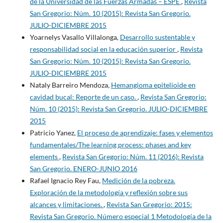
de la Universidad de las Fuerzas Armadas – ESPE
,
Revista
San Gregorio: Núm. 10 (2015): Revista San Gregorio.
JULIO-DICIEMBRE 2015
Yoarnelys Vasallo Villalonga,
Desarrollo sustentable y
responsabilidad social en la educación superior
,
Revista
San Gregorio: Núm. 10 (2015): Revista San Gregorio.
JULIO-DICIEMBRE 2015
Nataly Barreiro Mendoza,
Hemangioma epitelioide en
cavidad bucal: Reporte de un caso.
,
Revista San Gregorio:
Núm. 10 (2015): Revista San Gregorio. JULIO-DICIEMBRE
2015
Patricio Yanez,
El proceso de aprendizaje: fases y elementos
fundamentales/The learning process: phases and key
elements
,
Revista San Gregorio: Núm. 11 (2016): Revista
San Gregorio. ENERO-JUNIO 2016
Rafael Ignacio Rey Fau,
Medición de la pobreza.
Exploración de la metodología y reflexión sobre sus
alcances y limitaciones.
,
Revista San Gregorio: 2015:
Revista San Gregorio. Número especial 1 Metodología de la