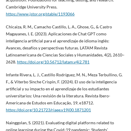
Cambridge University Press.
https://www.jstor.org/stable/1193066
Chicaiza, R. M., Camacho Castillo, L. A., Ghose, G., & Castro
Magayanes, I. E. (2023). Aplicaciones de Chat GPT como
inteligencia artificial para el aprendizaje de idioma inglés:
Avances, desafíos y perspectivas futuras. LATAM Revista
Latinoamericana de Ciencias Sociales y Humanidades, 4(2), 2610–
2628.
https://doi.org/10.56712/latam.v4i2.781
Infante Rivera, L. J., Castillo Rodríguez, M. N., Meza Terbullino, G.
F., & Viterbo Sinche Crispin, F. (2024). El uso de la inteligencia
artificial y su impacto en el aprendizaje de los estudiantes
universitarios: Una revisión de la literatura. Revista Ibero-
Americana de Estudos em Educação, 19, e18712.
https://doi.org/10.21723/riaee.v19i00.1871201
Nainggolan, S. (2021). Evaluating digital platforms related to
online learning during the Covid-19 pandemic: Students’