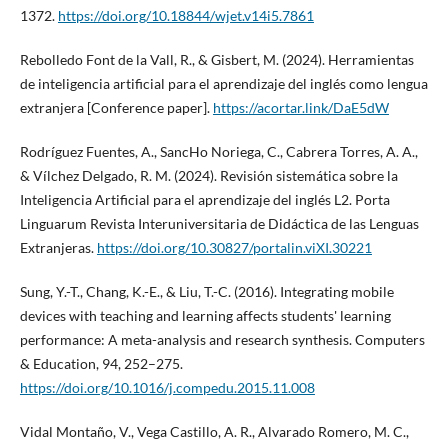
1372.
https://doi.org/10.18844/wjet.v14i5.7861
Rebolledo Font de la Vall, R., & Gisbert, M. (2024). Herramientas
de inteligencia artificial para el aprendizaje del inglés como lengua
extranjera [Conference paper].
https://acortar.link/DaE5dW
Rodríguez Fuentes, A., SancHo Noriega, C., Cabrera Torres, A. A.,
& Vílchez Delgado, R. M. (2024). Revisión sistemática sobre la
Inteligencia Artificial para el aprendizaje del inglés L2. Porta
Linguarum Revista Interuniversitaria de Didáctica de las Lenguas
Extranjeras.
https://doi.org/10.30827/portalin.viXI.30221
Sung, Y.-T., Chang, K.-E., & Liu, T.-C. (2016). Integrating mobile
devices with teaching and learning affects students' learning
performance: A meta-analysis and research synthesis. Computers
& Education, 94, 252–275.
https://doi.org/10.1016/j.compedu.2015.11.008
Vidal Montaño, V., Vega Castillo, A. R., Alvarado Romero, M. C.,