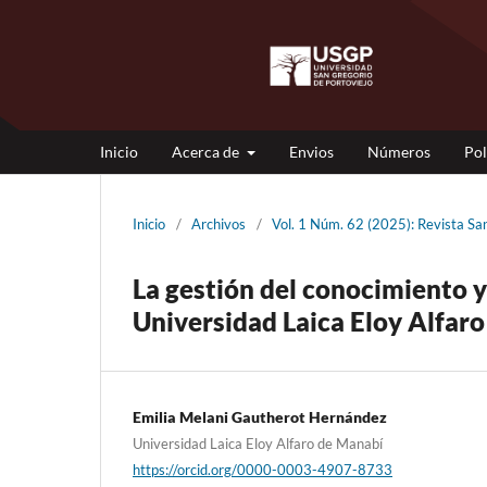
Inicio
Acerca de
Envios
Números
Pol
Inicio
/
Archivos
/
Vol. 1 Núm. 62 (2025): Revista S
La gestión del conocimiento y
Universidad Laica Eloy Alfar
Emilia Melani Gautherot Hernández
Universidad Laica Eloy Alfaro de Manabí
https://orcid.org/0000-0003-4907-8733