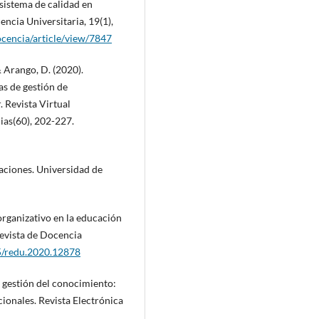
 sistema de calidad en
encia Universitaria, 19(1),
docencia/article/view/7847
& Arango, D. (2020).
as de gestión de
 Revista Virtual
ias(60), 202-227.
aciones. Universidad de
organizativo en la educación
evista de Docencia
95/redu.2020.12878
a gestión del conocimiento:
ionales. Revista Electrónica