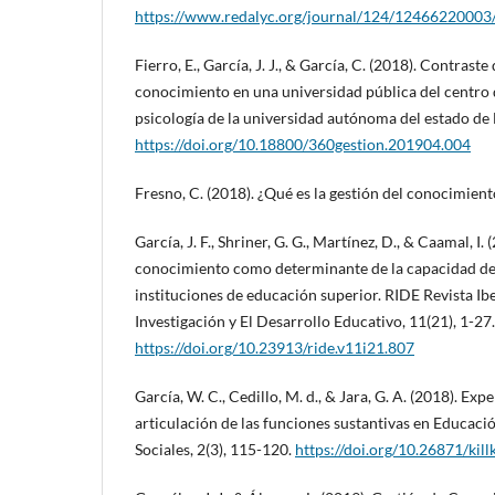
https://www.redalyc.org/journal/124/12466220003
Fierro, E., García, J. J., & García, C. (2018). Contras
conocimiento en una universidad pública del centro 
psicología de la universidad autónoma del estado de 
https://doi.org/10.18800/360gestion.201904.004
Fresno, C. (2018). ¿Qué es la gestión del conocimien
García, J. F., Shriner, G. G., Martínez, D., & Caamal, I.
conocimiento como determinante de la capacidad de
instituciones de educación superior. RIDE Revista I
Investigación y El Desarrollo Educativo, 11(21), 1-27.
https://doi.org/10.23913/ride.v11i21.807
García, W. C., Cedillo, M. d., & Jara, G. A. (2018). Exp
articulación de las funciones sustantivas en Educació
Sociales, 2(3), 115-120.
https://doi.org/10.26871/kill