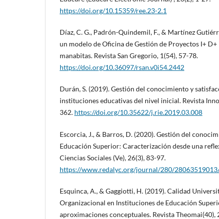
https://doi.org/10.15359/ree.23-2.1
Díaz, C. G., Padrón-Quindemil, F., & Martínez Gutiérr
un modelo de Oficina de Gestión de Proyectos I+ D+ 
manabitas. Revista San Gregorio, 1(54), 57-78.
https://doi.org/10.36097/rsan.v0i54.2442
Durán, S. (2019). Gestión del conocimiento y satisfac
instituciones educativas del nivel inicial. Revista Inn
362.
https://doi.org/10.35622/j.rie.2019.03.008
Escorcia, J., & Barros, D. (2020). Gestión del conocim
Educación Superior: Caracterización desde una reflex
Ciencias Sociales (Ve), 26(3), 83-97.
https://www.redalyc.org/journal/280/28063519013
Esquinca, A., & Gaggiotti, H. (2019). Calidad Universi
Organizacional en Instituciones de Educación Superi
aproximaciones conceptuales. Revista Theomai(40), 