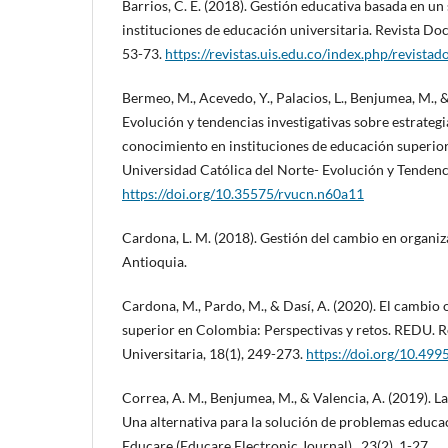
Barrios, C. E. (2018). Gestión educativa basada en un
instituciones de educación universitaria. Revista Doc
53-73.
https://revistas.uis.edu.co/index.php/revista
Bermeo, M., Acevedo, Y., Palacios, L., Benjumea, M., 
Evolución y tendencias investigativas sobre estrategi
conocimiento en instituciones de educación superior.
Universidad Católica del Norte- Evolución y Tendenc
https://doi.org/10.35575/rvucn.n60a11
Cardona, L. M. (2018). Gestión del cambio en organiz
Antioquia.
Cardona, M., Pardo, M., & Dasí, A. (2020). El cambio 
superior en Colombia: Perspectivas y retos. REDU. R
Universitaria, 18(1), 249-273.
https://doi.org/10.49
Correa, A. M., Benjumea, M., & Valencia, A. (2019). L
Una alternativa para la solución de problemas educac
Educare (Educare Electronic Journal) , 23(2), 1-27.