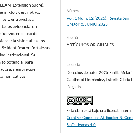
(ULEAM-Extensión Sucre),
Número
e mixto y descriptivo,
Vol. 1 Núm. 62 (2025): Revista San
es y, entrevistas a
Gregorio. JUNIO 2025
ultados evidenciaron
sfuerzos en el uso de
Sección
sferencia sistemática, los
ARTÍCULOS ORIGINALES
. Se identificaron fortalezas
o institucional. Se
lto potencial para
Licencia
vadora, siempre que
Derechos de autor 2025 Emilia Melani
 comunicativas.
Gautherot Hernández, Estrella Gloria F
Delgado
Esta obra está bajo una licencia interna
Creative Commons Atribución-NoCome
SinDerivadas 4.0
.