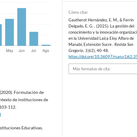
Cómo citar
Gautherot Hernández, E. M., & Ferrín
Delgado, E. G. . (2025). La gestión del
conocimiento y la innovación organizac
en la Universidad Laica Eloy Alfaro de
Manabí, Extensión Sucre .
Revista San
Gregorio
,
1
(62), 40-48.
https://doi.org/10.36097/rsan.v1i62.
Más formatos de cita
L. (2020). Formulación de
ntexto de instituciones de
 103-112.
3
stituciones Educativas.