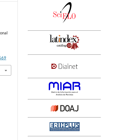
ional
3569