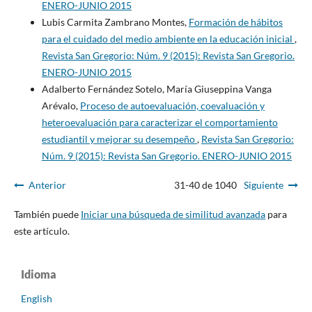
ENERO-JUNIO 2015
Lubis Carmita Zambrano Montes,
Formación de hábitos
para el cuidado del medio ambiente en la educación inicial
,
Revista San Gregorio: Núm. 9 (2015): Revista San Gregorio.
ENERO-JUNIO 2015
Adalberto Fernández Sotelo, María Giuseppina Vanga
Arévalo,
Proceso de autoevaluación, coevaluación y
heteroevaluación para caracterizar el comportamiento
estudiantil y mejorar su desempeño
,
Revista San Gregorio:
Núm. 9 (2015): Revista San Gregorio. ENERO-JUNIO 2015
Anterior
31-40 de 1040
Siguiente
También puede
Iniciar una búsqueda de similitud avanzada
para
este artículo.
Idioma
English