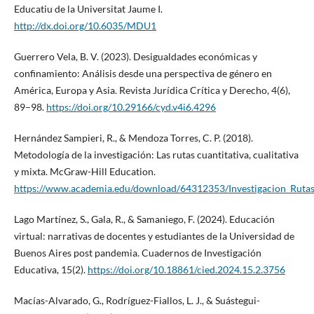
Educatiu de la Universitat Jaume I.
http://dx.doi.org/10.6035/MDU1
Guerrero Vela, B. V. (2023). Desigualdades económicas y
confinamiento: Análisis desde una perspectiva de género en
América, Europa y Asia. Revista Jurídica Crítica y Derecho, 4(6),
89–98.
https://doi.org/10.29166/cyd.v4i6.4296
Hernández Sampieri, R., & Mendoza Torres, C. P. (2018).
Metodología de la investigación: Las rutas cuantitativa, cualitativa
y mixta. McGraw-Hill Education.
https://www.academia.edu/download/64312353/Investigacion_Rutas_c
Lago Martínez, S., Gala, R., & Samaniego, F. (2024). Educación
virtual: narrativas de docentes y estudiantes de la Universidad de
Buenos Aires post pandemia. Cuadernos de Investigación
Educativa, 15(2).
https://doi.org/10.18861/cied.2024.15.2.3756
Macías-Alvarado, G., Rodríguez-Fiallos, L. J., & Suástegui-