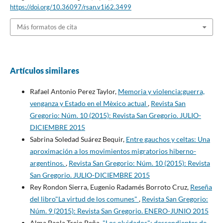
https://doi.org/10.36097/rsan.v1i62.3499
Más formatos de cita
Artículos similares
Rafael Antonio Perez Taylor,
Memoria y violencia:guerra,
venganza y Estado en el Mèxico actual
,
Revista San
Gregorio: Núm. 10 (2015): Revista San Gregorio. JULIO-
DICIEMBRE 2015
Sabrina Soledad Suárez Bequir,
Entre gauchos y celtas: Una
aproximación a los movimientos migratorios hiberno-
argentinos.
,
Revista San Gregorio: Núm. 10 (2015): Revista
San Gregorio. JULIO-DICIEMBRE 2015
Rey Rondon Sierra, Eugenio Radamés Borroto Cruz,
Reseña
del libro"La virtud de los comunes"
,
Revista San Gregorio:
Núm. 9 (2015): Revista San Gregorio. ENERO-JUNIO 2015
Alma Paola Trejo Peña,
"Los olvidados": descendientes de