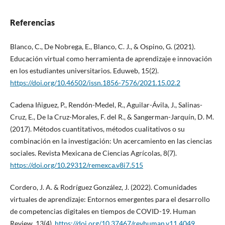
Referencias
Blanco, C., De Nobrega, E., Blanco, C. J., & Ospino, G. (2021).
Educación virtual como herramienta de aprendizaje e innovación
en los estudiantes universitarios. Eduweb, 15(2).
https://doi.org/10.46502/issn.1856-7576/2021.15.02.2
Cadena Iñiguez, P., Rendón-Medel, R., Aguilar-Ávila, J., Salinas-
Cruz, E., De la Cruz-Morales, F. del R., & Sangerman-Jarquín, D. M.
(2017). Métodos cuantitativos, métodos cualitativos o su
combinación en la investigación: Un acercamiento en las ciencias
sociales. Revista Mexicana de Ciencias Agrícolas, 8(7).
https://doi.org/10.29312/remexca.v8i7.515
Cordero, J. A. & Rodríguez González, J. (2022). Comunidades
virtuales de aprendizaje: Entornos emergentes para el desarrollo
de competencias digitales en tiempos de COVID-19. Human
Review, 13(4).
https://doi.org/10.37467/revhuman.v11.4049