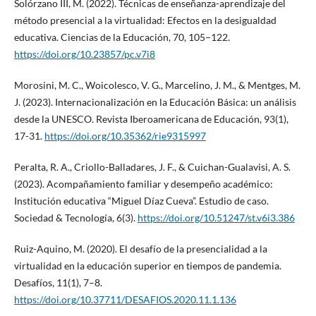
Solórzano III, M. (2022). Técnicas de enseñanza-aprendizaje del
método presencial a la virtualidad: Efectos en la desigualdad
educativa. Ciencias de la Educación, 70, 105–122.
https://doi.org/10.23857/pc.v7i8
Morosini, M. C., Woicolesco, V. G., Marcelino, J. M., & Mentges, M.
J. (2023). Internacionalización en la Educación Básica: un análisis
desde la UNESCO. Revista Iberoamericana de Educación, 93(1),
17-31.
https://doi.org/10.35362/rie9315997
Peralta, R. A., Criollo-Balladares, J. F., & Cuichan-Gualavisi, A. S.
(2023). Acompañamiento familiar y desempeño académico:
Institución educativa “Miguel Díaz Cueva”. Estudio de caso.
Sociedad & Tecnología, 6(3).
https://doi.org/10.51247/st.v6i3.386
Ruiz-Aquino, M. (2020). El desafío de la presencialidad a la
virtualidad en la educación superior en tiempos de pandemia.
Desafíos, 11(1), 7–8.
https://doi.org/10.37711/DESAFIOS.2020.11.1.136