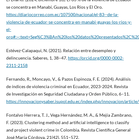
se concentra en Manabí, Guayas, Los Ríos y El Oro.
https://diariocorreo.com.ec/107500/nacional/el-83--de-la-
violencia-de-ecuador-se-concentra-en-manabi-guayas-los-rios-y-
el-
oro#:~:text=Seg%C3%BAn%20los%20datos%20presentados%2C%20e
Estévez-Calapaqui, N. (2021). Relación entre desempleo y
delincuencia. Saberes, 1, 38–47.
https://orcid.org/0000-0002-
2311-2158
Fernando, R., Moncayo, V., & Pazos Espinoza, F. E. (2024). Análisis
de índices de violencia criminal en Ecuador, 2023-2024. Revista
de Investigación en Seguridad Ciudadana y Orden Público, 6–11.
https://innovacionysaber.isupol.edu.ec/index.php/innovacion/article
Fontalvo Herrera, T. J., Vega Hernández, M. A., & Mejía Zambrano,
F. (2023). Clustering method and artificial intelligence to classify
and project violent crime in Colombia. Revista Científica General
José María Córdova, 21(42), 551–572.