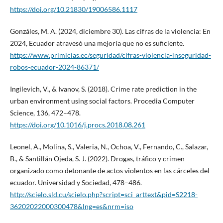
https://doi.org/10.21830/19006586.1117
Gonzáles, M. A. (2024, diciembre 30). Las cifras de la violencia: En
2024, Ecuador atravesó una mejoría que no es suficiente.
https://www.primicias.ec/seguridad/cifras-violencia-inseguridad-
robos-ecuador-2024-86371/
Ingilevich, V., & Ivanov, S. (2018). Crime rate prediction in the
urban environment using social factors. Procedia Computer
Science, 136, 472–478.
https://doi.org/10.1016/j.procs.2018.08.261
Leonel, A., Molina, S., Valeria, N., Ochoa, V., Fernando, C., Salazar,
B., & Santillán Ojeda, S. J. (2022). Drogas, tráfico y crimen
organizado como detonante de actos violentos en las cárceles del
ecuador. Universidad y Sociedad, 478–486.
http://scielo.sld.cu/scielo.php?script=sci_arttext&pid=S2218-
36202022000300478&lng=es&nrm=iso