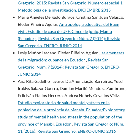
Gregorio: 2015: Revista San Gregorio. Número especial 1
Metodología de la investigación. DICIEMBRE 2015
María Ángeles Delgado Burgos, Cristina San Juan Velasco,
Eleder Piñeiro Aguiar,
Antropología educativa del Buen
vivir. Estudio de caso de UEF. Cinco de junio, Manta
(Ecuador)
,
Revista San Gregorio: Núm. 7 (2014): Revista
San Gregorio. ENERO-JUNIO 2014
Lesly Muñoz Lascano, Eleder Piñeiro Aguiar,
Las amenazas
de la migración: cubanos en Ecuador
,
Revista San
Gregorio: Núm. 7 (2014): Revista San Gregorio. ENERO-
JUNIO 2014
Ana Rita Gadelho Tavares Da Anunciação Barreiros, Yusel
Iraklys Salazar Guerra, Damián Marilú Mendoza Zambrano,
Erik Iván Fiallos Herrera, Andrea Nohely Cevallos Véliz,
Estudio exploratorio de salud mental y stress en la
población de la provincia de Manabí, Ecuador/Exploratory
study of mental health and stress in the population of the
province of Manabi, Ecuador
,
Revista San Gregorio: Núm.
11 (2016): Revista San Gregorio. ENERO-JUNIO 2016