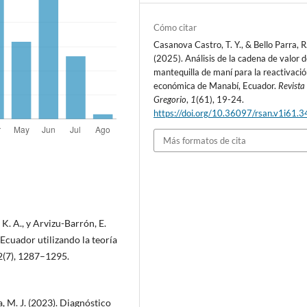
Cómo citar
Casanova Castro, T. Y., & Bello Parra, R
(2025). Análisis de la cadena de valor d
mantequilla de maní para la reactivaci
económica de Manabí, Ecuador.
Revista
Gregorio
,
1
(61), 19-24.
https://doi.org/10.36097/rsan.v1i61.
Más formatos de cita
K. A., y Arvizu-Barrón, E.
 Ecuador utilizando la teoría
12(7), 1287–1295.
a, M. J. (2023). Diagnóstico