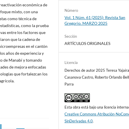
a reactivación económica de
Número
nfoque mixto, con una
Vol. 1 Núm. 61 (2025): Revista San
estas como técnica de
Gregorio. MARZO 2025
stadísticas, como la prueba
ivas entre los factores que
Sección
ciaron que la cadena de
ARTÍCULOS ORIGINALES
microempresas en el cantón
los años de experiencia y
xto de Manabí y tomando
Licencia
idades de mejora enfocadas
Derechos de autor 2025 Teresa Yajair
ologías que fortalezcan los
Casanova Castro, Roberto Orlando Bel
grícola.
Parra
Esta obra está bajo una licencia interna
Creative Commons Atribución-NoCome
SinDerivadas 4.0
.