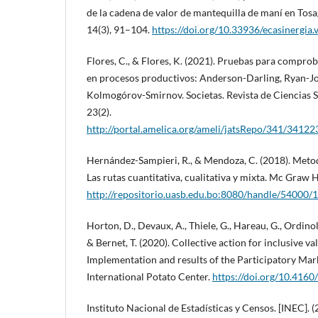
de la cadena de valor de mantequilla de maní en Tosa
14(3), 91–104.
https://doi.org/10.33936/ecasinergia
Flores, C., & Flores, K. (2021). Pruebas para compro
en procesos productivos: Anderson-Darling, Ryan-Jo
Kolmogórov-Smirnov. Societas. Revista de Ciencias S
23(2).
http://portal.amelica.org/ameli/jatsRepo/341/3412
Hernández-Sampieri, R., & Mendoza, C. (2018). Metodo
Las rutas cuantitativa, cualitativa y mixta. Mc Graw H
http://repositorio.uasb.edu.bo:8080/handle/54000/
Horton, D., Devaux, A., Thiele, G., Hareau, G., Ordinol
& Bernet, T. (2020). Collective action for inclusive v
Implementation and results of the Participatory Ma
International Potato Center.
https://doi.org/10.4
Instituto Nacional de Estadísticas y Censos. [INEC]. 