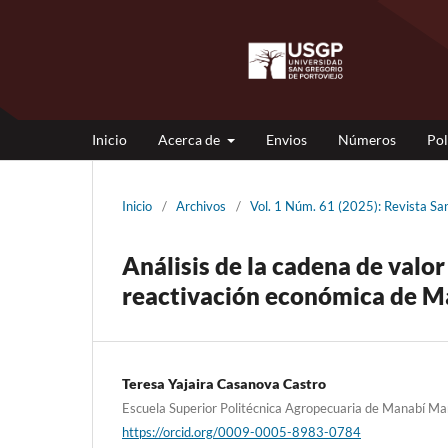
Inicio
Acerca de
Envios
Números
Pol
Inicio
/
Archivos
/
Vol. 1 Núm. 61 (2025): Revista 
Análisis de la cadena de valor
reactivación económica de M
Teresa Yajaira Casanova Castro
Escuela Superior Politécnica Agropecuaria de Manabí Ma
https://orcid.org/0009-0005-8983-0784