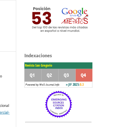
Indexaciones
a
lo
cional
rcial-