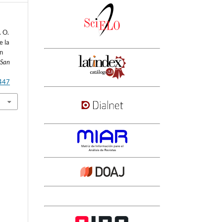
. O.
e la
ón
 San
3447