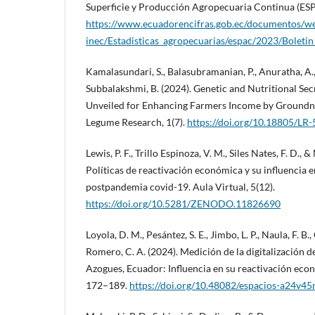
Superficie y Producción Agropecuaria Continua (ES
https://www.ecuadorencifras.gob.ec/documentos/w
inec/Estadisticas_agropecuarias/espac/2023/Bolet
Kamalasundari, S., Balasubramanian, P., Anuratha, A., 
Subbalakshmi, B. (2024). Genetic and Nutritional Sec
Unveiled for Enhancing Farmers Income by Groundnu
Legume Research, 1(7).
https://doi.org/10.18805/LR
Lewis, P. F., Trillo Espinoza, V. M., Siles Nates, F. D., 
Políticas de reactivación económica y su influencia e
postpandemia covid-19. Aula Virtual, 5(12).
https://doi.org/10.5281/ZENODO.11826690
Loyola, D. M., Pesántez, S. E., Jimbo, L. P., Naula, F. B
Romero, C. A. (2024). Medición de la digitalización 
Azogues, Ecuador: Influencia en su reactivación econ
172–189.
https://doi.org/10.48082/espacios-a24v4