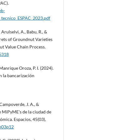
PAC).
eb-
in_tecnico_ESPAC_2023.pdf
Arulselvi, A., Babu, R., &
rets of Groundnut Varieties
t Value Chain Process.
-5318
& Manrique Oroza, P. I. (2024).
n la bancarización
., Campoverde, J. A., &
de MiPyME’s de la ciudad de
ómica. Espacios, 45(03),
5n03p12