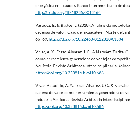
energética en Ecuador. Banco Interamericano de desa
http://dx.doi.org/10.18235/0013164
Vásquez, E., & Bastos, L. (2018). Análisis de metodolo
cadenas de valor: Caso del aguacate en Norte de Sant
66–69.
https://doi.org/10.22463/0122820X.1504
Vivar, A. Y., Erazo-Álvarez, J. C., & Narváez-Zurita, C.
como herramienta generadora de ventajas competitiv
Acuícola. Revista Arbitrada Interdisciplinaria Koinoní
https://doi.org/10.35381/r.k.v6i10.686
Vivar-Astudillo, A. Y., Erazo-Álvarez, J. C., & Narváez-
cadena de valor como herramienta generadora de ven
Industria Acuícola. Revista Arbitrada Interdisciplinar
https://doi.org/10.35381/r.k.v6i10.686