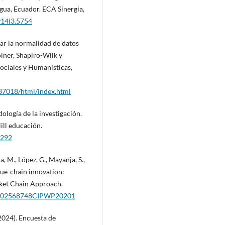
gua, Ecuador. ECA Sinergia,
.v14i3.5754
bar la normalidad de datos
iner, Shapiro-Wilk y
ociales y Humanísticas,
237018/html/index.html
logía de la investigación.
ill educación.
1292
a, M., López, G., Mayanja, S.,
alue-chain innovation:
rket Chain Approach.
160/02568748CIPWP20201
(2024). Encuesta de