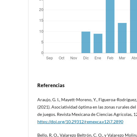
Referencias
Araujo, G. I., Mayett-Moreno, Y., Figueroa-Rodríguez, 
(2021). Asociatividad óptima en las zonas rurales del
de juegos. Revista Mexicana de Ciencias Agrícolas, 
https://doi.org/10.29312/remexca.v12i7.2890
Bello, R. O., Valarezo Beltrón, C. O., y Valarezo Molin