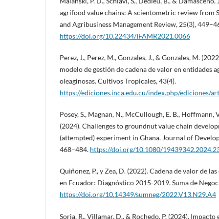
Malanski, P. D., Schiavi, S., Dedieu, B., & Damasceno, J
agrifood value chains: A scientometric review from 
and Agribusiness Management Review, 25(3), 449–4
https://doi.org/10.22434/IFAMR2021.0066
Perez, J., Perez, M., Gonzales, J., & Gonzales, M. (20
modelo de gestión de cadena de valor en entidades ag
oleaginosas. Cultivos Tropicales, 43(4).
https://ediciones.inca.edu.cu/index.php/ediciones/a
Posey, S., Magnan, N., McCullough, E. B., Hoffmann, V.
(2024). Challenges to groundnut value chain develo
(attempted) experiment in Ghana. Journal of Develop
468–484.
https://doi.org/10.1080/19439342.2024.
Quiñonez, P., y Zea, D. (2022). Cadena de valor de l
en Ecuador: Diagnóstico 2015-2019. Suma de Negoci
https://doi.org/10.14349/sumneg/2022.V13.N29.A4
Soria, R., Villamar, D., & Rochedo, P. (2024). Impacto