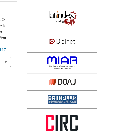
. O.
e la
ón
 San
3447