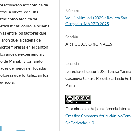
a reactivación económica de
Número
nfoque mixto, con una
Vol. 1 Núm. 61 (2025): Revista San
estas como técnica de
Gregorio. MARZO 2025
stadísticas, como la prueba
ivas entre los factores que
Sección
ciaron que la cadena de
ARTÍCULOS ORIGINALES
microempresas en el cantón
los años de experiencia y
xto de Manabí y tomando
Licencia
idades de mejora enfocadas
Derechos de autor 2025 Teresa Yajair
ologías que fortalezcan los
Casanova Castro, Roberto Orlando Bel
grícola.
Parra
Esta obra está bajo una licencia interna
Creative Commons Atribución-NoCome
SinDerivadas 4.0
.