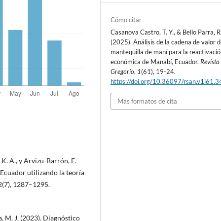
Cómo citar
Casanova Castro, T. Y., & Bello Parra, R
(2025). Análisis de la cadena de valor d
mantequilla de maní para la reactivaci
económica de Manabí, Ecuador.
Revista
Gregorio
,
1
(61), 19-24.
https://doi.org/10.36097/rsan.v1i61.
Más formatos de cita
K. A., y Arvizu-Barrón, E.
 Ecuador utilizando la teoría
12(7), 1287–1295.
a, M. J. (2023). Diagnóstico