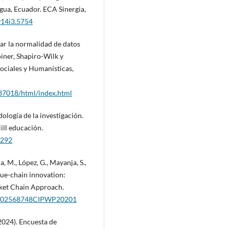
gua, Ecuador. ECA Sinergia,
.v14i3.5754
bar la normalidad de datos
iner, Shapiro-Wilk y
ociales y Humanísticas,
237018/html/index.html
logía de la investigación.
ill educación.
1292
a, M., López, G., Mayanja, S.,
alue-chain innovation:
rket Chain Approach.
160/02568748CIPWP20201
(2024). Encuesta de