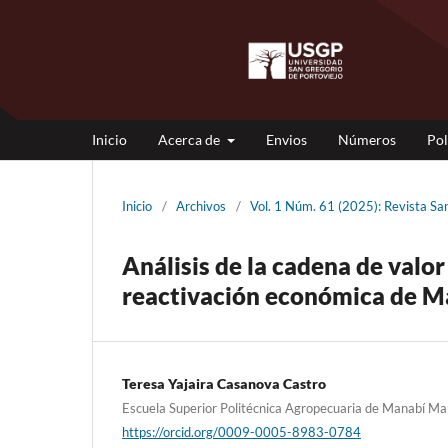
Inicio
Acerca de
Envios
Números
Pol
Inicio
/
Archivos
/
Vol. 1 Núm. 61 (2025): Revista 
Análisis de la cadena de valor
reactivación económica de M
Teresa Yajaira Casanova Castro
Escuela Superior Politécnica Agropecuaria de Manabí Ma
https://orcid.org/0009-0005-8983-0784