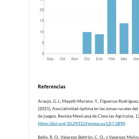
Referencias
Araujo, G. I., Mayett-Moreno, Y., Figueroa-Rodríguez, 
(2021). Asociatividad óptima en las zonas rurales del
de juegos. Revista Mexicana de Ciencias Agrícolas, 
https://doi.org/10.29312/remexca.v12i7.2890
Bello, R. O., Valarezo Beltrón, C. O., y Valarezo Molin