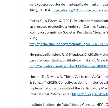
de la cadena de valor de mantequilla de maní en Tosa
14(3), 91–104.
https://doi.org/10.33936/ecasinergia
Flores, C., & Flores, K. (2021). Pruebas para compro
en procesos productivos: Anderson-Darling, Ryan-Jo
Kolmogórov-Smirnov. Societas. Revista de Ciencias S
23(2).
http://portal.amelica.org/ameli/jatsRepo/341/3412
Hernández-Sampieri, R., & Mendoza, C. (2018). Metodo
Las rutas cuantitativa, cualitativa y mixta. Mc Graw H
http://repositorio.uasb.edu.bo:8080/handle/54000/
Horton, D., Devaux, A., Thiele, G., Hareau, G., Ordinol
& Bernet, T. (2020). Collective action for inclusive v
Implementation and results of the Participatory Ma
International Potato Center.
https://doi.org/10.4
Instituto Nacional de Estadísticas y Censos. [INEC]. 