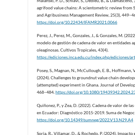
Malanski, P. D., Schiavi, S., Dedieu, B., & Damasceno, J
agrifood value chains: A scientometric review from 
and Agribusiness Management Review, 25(3), 449–4
https://doi.org/10.22434/IFAMR2021.0066
Perez, J., Perez, M., Gonzales, J., & Gonzales, M. (20
modelo de gestión de cadena de valor en entidades ag
oleaginosas. Cultivos Tropicales, 43(4).
https://ediciones.inca.edu.cu/index.php/ediciones/a
Posey, S., Magnan, N., McCullough, E. B., Hoffmann, V.
(2024). Challenges to groundnut value chain develo
(attempted) experiment in Ghana. Journal of Develop
468–484.
https://doi.org/10.1080/19439342.2024.
Quiñonez, P., y Zea, D. (2022). Cadena de valor de l
en Ecuador: Diagnóstico 2015-2019. Suma de Negoci
https://doi.org/10.14349/sumneg/2022.V13.N29.A4
Soria, R., Villamar, D., & Rochedo, P. (2024). Impacto