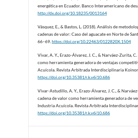
energética en Ecuador. Banco Interamericano de desa
http://dx.doi.org/10.18235/0013164
Vásquez, E., & Bastos, L. (2018). Análisis de metodolo
cadenas de valor: Caso del aguacate en Norte de Sant
66–69.
https://doi.org/10.22463/0122820X.1504
Vivar, A. Y., Erazo-Álvarez, J. C., & Narváez-Zurita, C.
como herramienta generadora de ventajas competitiv
Acuícola. Revista Arbitrada Interdisciplinaria Koinoní
https://doi.org/10.35381/r.k.v6i10.686
Vivar-Astudillo, A. Y., Erazo-Álvarez, J. C., & Narváez-
cadena de valor como herramienta generadora de ven
Industria Acuícola. Revista Arbitrada Interdisciplinar
https://doi.org/10.35381/r.k.v6i10.686