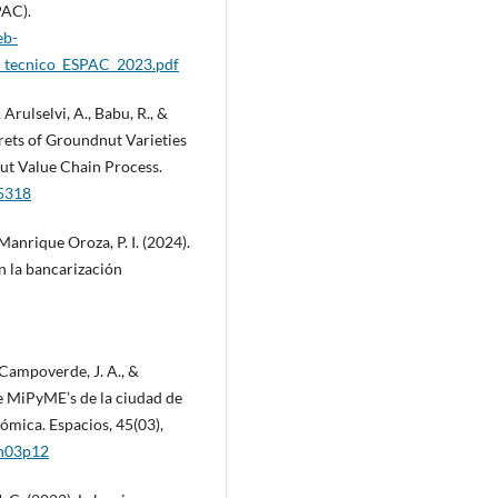
PAC).
eb-
in_tecnico_ESPAC_2023.pdf
Arulselvi, A., Babu, R., &
rets of Groundnut Varieties
t Value Chain Process.
-5318
& Manrique Oroza, P. I. (2024).
n la bancarización
., Campoverde, J. A., &
de MiPyME’s de la ciudad de
ómica. Espacios, 45(03),
5n03p12