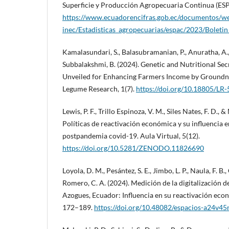
Superficie y Producción Agropecuaria Continua (ES
https://www.ecuadorencifras.gob.ec/documentos/w
inec/Estadisticas_agropecuarias/espac/2023/Bolet
Kamalasundari, S., Balasubramanian, P., Anuratha, A., 
Subbalakshmi, B. (2024). Genetic and Nutritional Sec
Unveiled for Enhancing Farmers Income by Groundnu
Legume Research, 1(7).
https://doi.org/10.18805/LR
Lewis, P. F., Trillo Espinoza, V. M., Siles Nates, F. D., 
Políticas de reactivación económica y su influencia e
postpandemia covid-19. Aula Virtual, 5(12).
https://doi.org/10.5281/ZENODO.11826690
Loyola, D. M., Pesántez, S. E., Jimbo, L. P., Naula, F. B
Romero, C. A. (2024). Medición de la digitalización 
Azogues, Ecuador: Influencia en su reactivación econ
172–189.
https://doi.org/10.48082/espacios-a24v4