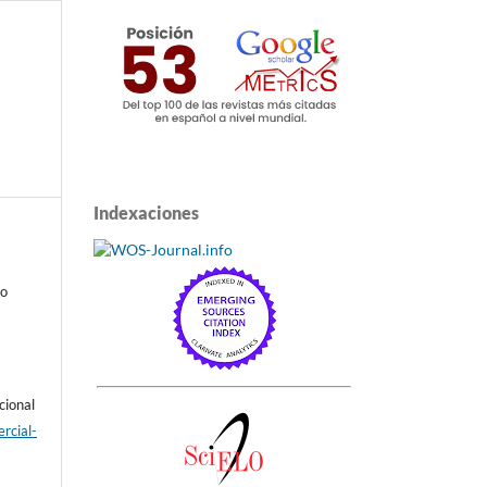
Indexaciones
a
lo
cional
rcial-