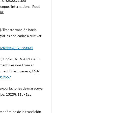
. C. (2022). Labor in
Scopus. International Food
68.
22). Transformación hacia
rarias dedicadas a cultivar
rticle/view/1718/3431
, Opoku, N., & Alidu, A.-H.
pment: Lessons from an
ment Effectiveness, 16(4),
2319657
as exportaciones de maracuyá
os, 13(29), 115–123.
 económico de la transición