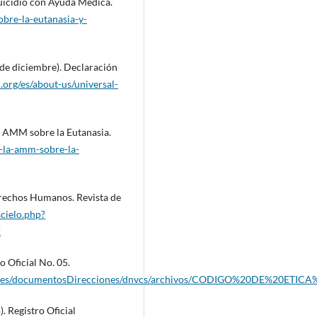
uicidio con Ayuda Médica.
obre-la-eutanasia-y-
de diciembre). Declaración
.org/es/about-us/universal-
a AMM sobre la Eutanasia.
e-la-amm-sobre-la-
erechos Humanos. Revista de
/scielo.php?
2
o Oficial No. 05.
digitales/documentosDirecciones/dnvcs/archivos/CODIGO%20DE%20ETI
. Registro Oficial