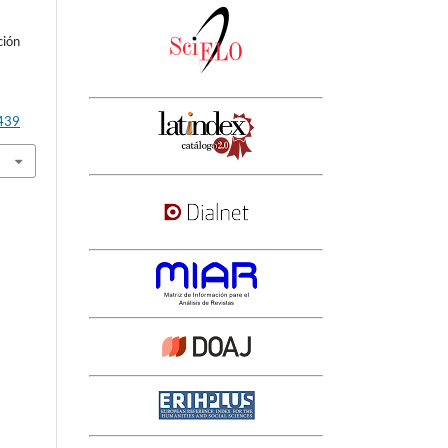
ción
3439