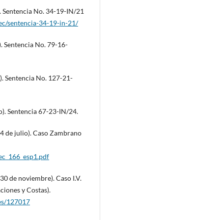
). Sentencia No. 34-19-IN/21
ec/sentencia-34-19-in-21/
). Sentencia No. 79-16-
). Sentencia No. 127-21-
o). Sentencia 67-23-IN/24.
4 de julio). Caso Zambrano
iec_166_esp1.pdf
0 de noviembre). Caso I.V.
ciones y Costas).
/es/127017