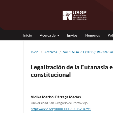
Inicio
Acerca de
Envios
Números
Pol
Inicio
/
Archivos
/
Vol. 1 Núm. 61 (2025): Revista 
Legalización de la Eutanasia
constitucional
Vielka Marisol Párraga Macías
Universidad San Gregorio de Portoviejo
https://orcid.org/0000-0003-1052-4791