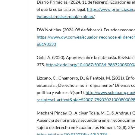
Diario Primicias. (2024, 11 de febrero). Ecuador es 
el que la eutanasia es legal.
https://www.primicias.ec
eutanasia-paises-paola-roldan/
DW Noticias. (2024, 08 de febrero). Ecuador reconoce
https://www.dw.com/es/ecuador-reconoce-el-derecho
68198333
Goic, A. (2020). Apuntes sobre la eutanasia. Revista 
375.
http://dx.doi.org/10.4067/S0034-9887200500
Lizcano, C., Chamorro, D., & Pantoja, M. (2021). Enfoq
eutanasia. ¿Derecho a morir dignamente? Dilemas c
política y valores, 9(spe1).
http://www.scielo.org.mx/
script=sci_arttext&pid=S2007-7890202100080009
Macharé Pincay, O., Alcívar Toala, M. E., & Andraus Q
Ausencia de normativa secundaria en el reconocimie
sujeto de derecho en Ecuador. Ius Humani, 13(II), 36
https://doi.org/10.31207/ih.v13i2.374