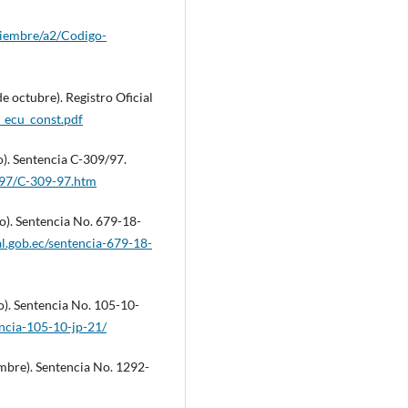
tiembre/a2/Codigo-
e octubre). Registro Oficial
4_ecu_const.pdf
o). Sentencia C-309/97.
1997/C-309-97.htm
o). Sentencia No. 679-18-
l.gob.ec/sentencia-679-18-
o). Sentencia No. 105-10-
encia-105-10-jp-21/
embre). Sentencia No. 1292-