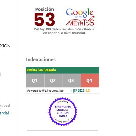
EXIÓN
Indexaciones
l
cional
rcial-