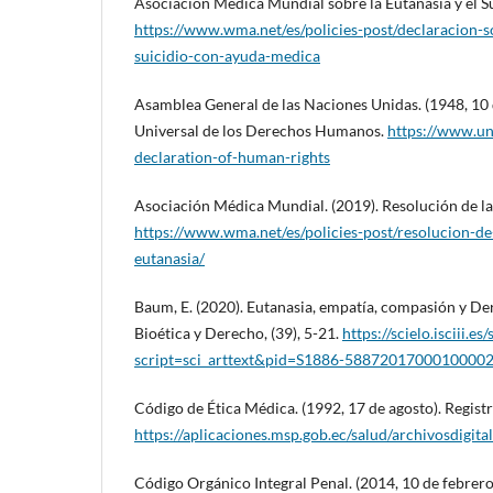
Asociación Médica Mundial sobre la Eutanasia y el S
https://www.wma.net/es/policies-post/declaracion-s
suicidio-con-ayuda-medica
Asamblea General de las Naciones Unidas. (1948, 10 
Universal de los Derechos Humanos.
https://www.un
declaration-of-human-rights
Asociación Médica Mundial. (2019). Resolución de l
https://www.wma.net/es/policies-post/resolucion-d
eutanasia/
Baum, E. (2020). Eutanasia, empatía, compasión y D
Bioética y Derecho, (39), 5-21.
https://scielo.isciii.es
script=sci_arttext&pid=S1886-5887201700010000
Código de Ética Médica. (1992, 17 de agosto). Registr
https://aplicaciones.msp.gob.ec/salud/archivos
Código Orgánico Integral Penal. (2014, 10 de febrero)