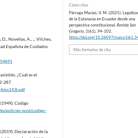
Cómo citar
Párraga Macías, V. M. (2025). Legaliza
de la Eutanasia en Ecuador desde una
perspectiva constitucional.
Revista San
Gregorio
,
1
(61), 94-102.
https://doi.org/10.36097/rsan.v1i61.
 D., Novellas, A., ... Vilches,
edad Española de Cuidados
Más formatos de cita
7354691
sistido. ¿Cuál es el
82-287.
14/nn143l.pdf
 (1949). Código
es/policies-post/codigo-
(2019). Declaración de la