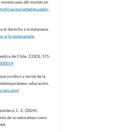
el noveno país del mundo en
/noticias/sociedad/ecuador-
 el derecho a la eutanasia.
-a-la-eutanasia/a-
médica de Chile, 133(3), 371-
0300014
ue jurídico y social de la
ontemporáneos: educación,
scielo.php?
8
uintero, C. E. (2024).
nto de la naturaleza como
–64.