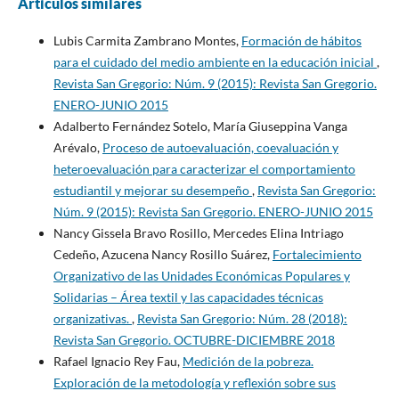
Artículos similares
Lubis Carmita Zambrano Montes,
Formación de hábitos
para el cuidado del medio ambiente en la educación inicial
,
Revista San Gregorio: Núm. 9 (2015): Revista San Gregorio.
ENERO-JUNIO 2015
Adalberto Fernández Sotelo, María Giuseppina Vanga
Arévalo,
Proceso de autoevaluación, coevaluación y
heteroevaluación para caracterizar el comportamiento
estudiantil y mejorar su desempeño
,
Revista San Gregorio:
Núm. 9 (2015): Revista San Gregorio. ENERO-JUNIO 2015
Nancy Gissela Bravo Rosillo, Mercedes Elina Intriago
Cedeño, Azucena Nancy Rosillo Suárez,
Fortalecimiento
Organizativo de las Unidades Económicas Populares y
Solidarias – Área textil y las capacidades técnicas
organizativas.
,
Revista San Gregorio: Núm. 28 (2018):
Revista San Gregorio. OCTUBRE-DICIEMBRE 2018
Rafael Ignacio Rey Fau,
Medición de la pobreza.
Exploración de la metodología y reflexión sobre sus