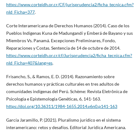
https://www.corteidh.or.cr/CF/jurisprudencia2/ficha_tecnica.cfm?
nId_Ficha=377
.
Corte Interamericana de Derechos Humanos (2014). Caso de los
Pueblos Indígenas Kuna de Madungandí y Emberá de Bayano y sus
Miembros Vs. Panamá. Excepciones Preliminares, Fondo,
Reparaciones y Costas. Sentencia de 14 de octubre de 2014.
https://www.corteidh.or.cr/cf/Jurisprudencia2/ficha_tecnica.cfm?
nId_Ficha=407&lang=es
.
Frisancho, S., & Ramos, E. D. (2014). Razonamiento sobre
derechos humanos y prácticas culturales en tres adultos de
comunidades indígenas del Perú. Schème: Revista Eletrônica de
Psicologia e Epistemologia Genéticas, 6, 141-163.
https://doi.org/10.36311/1984-1655.2014.v6n0.p141-163
García Jaramillo, P. (2021). Pluralismo jurídico en el sistema
interamericano: retos y desafíos. Editorial Jurídica Americana.