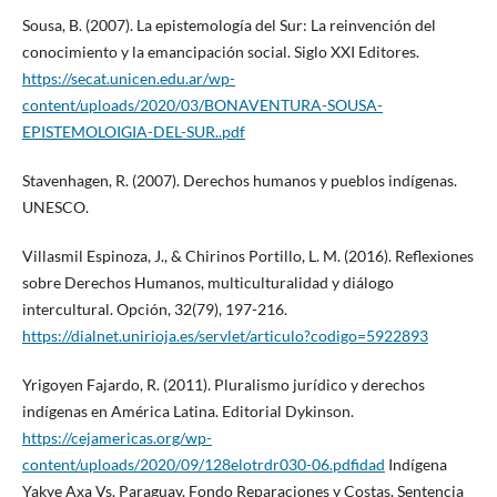
Sousa, B. (2007). La epistemología del Sur: La reinvención del
conocimiento y la emancipación social. Siglo XXI Editores.
https://secat.unicen.edu.ar/wp-
content/uploads/2020/03/BONAVENTURA-SOUSA-
EPISTEMOLOIGIA-DEL-SUR..pdf
Stavenhagen, R. (2007). Derechos humanos y pueblos indígenas.
UNESCO.
Villasmil Espinoza, J., & Chirinos Portillo, L. M. (2016). Reflexiones
sobre Derechos Humanos, multiculturalidad y diálogo
intercultural. Opción, 32(79), 197-216.
https://dialnet.unirioja.es/servlet/articulo?codigo=5922893
Yrigoyen Fajardo, R. (2011). Pluralismo jurídico y derechos
indígenas en América Latina. Editorial Dykinson.
https://cejamericas.org/wp-
content/uploads/2020/09/128elotrdr030-06.pdfidad
Indígena
Yakye Axa Vs. Paraguay. Fondo Reparaciones y Costas. Sentencia