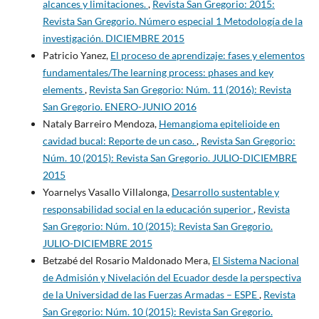
alcances y limitaciones.
,
Revista San Gregorio: 2015:
Revista San Gregorio. Número especial 1 Metodología de la
investigación. DICIEMBRE 2015
Patricio Yanez,
El proceso de aprendizaje: fases y elementos
fundamentales/The learning process: phases and key
elements
,
Revista San Gregorio: Núm. 11 (2016): Revista
San Gregorio. ENERO-JUNIO 2016
Nataly Barreiro Mendoza,
Hemangioma epitelioide en
cavidad bucal: Reporte de un caso.
,
Revista San Gregorio:
Núm. 10 (2015): Revista San Gregorio. JULIO-DICIEMBRE
2015
Yoarnelys Vasallo Villalonga,
Desarrollo sustentable y
responsabilidad social en la educación superior
,
Revista
San Gregorio: Núm. 10 (2015): Revista San Gregorio.
JULIO-DICIEMBRE 2015
Betzabé del Rosario Maldonado Mera,
El Sistema Nacional
de Admisión y Nivelación del Ecuador desde la perspectiva
de la Universidad de las Fuerzas Armadas – ESPE
,
Revista
San Gregorio: Núm. 10 (2015): Revista San Gregorio.