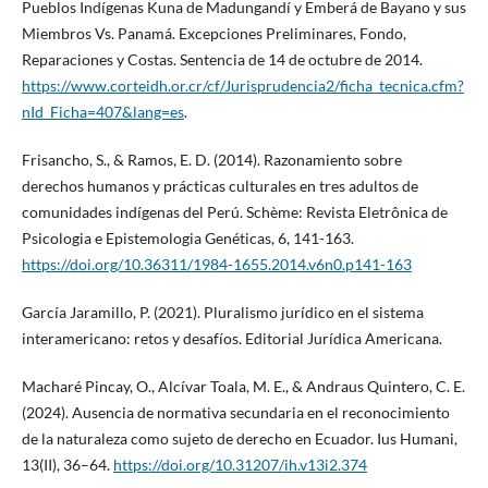
Pueblos Indígenas Kuna de Madungandí y Emberá de Bayano y sus
Miembros Vs. Panamá. Excepciones Preliminares, Fondo,
Reparaciones y Costas. Sentencia de 14 de octubre de 2014.
https://www.corteidh.or.cr/cf/Jurisprudencia2/ficha_tecnica.cfm?
nId_Ficha=407&lang=es
.
Frisancho, S., & Ramos, E. D. (2014). Razonamiento sobre
derechos humanos y prácticas culturales en tres adultos de
comunidades indígenas del Perú. Schème: Revista Eletrônica de
Psicologia e Epistemologia Genéticas, 6, 141-163.
https://doi.org/10.36311/1984-1655.2014.v6n0.p141-163
García Jaramillo, P. (2021). Pluralismo jurídico en el sistema
interamericano: retos y desafíos. Editorial Jurídica Americana.
Macharé Pincay, O., Alcívar Toala, M. E., & Andraus Quintero, C. E.
(2024). Ausencia de normativa secundaria en el reconocimiento
de la naturaleza como sujeto de derecho en Ecuador. Ius Humani,
13(II), 36–64.
https://doi.org/10.31207/ih.v13i2.374