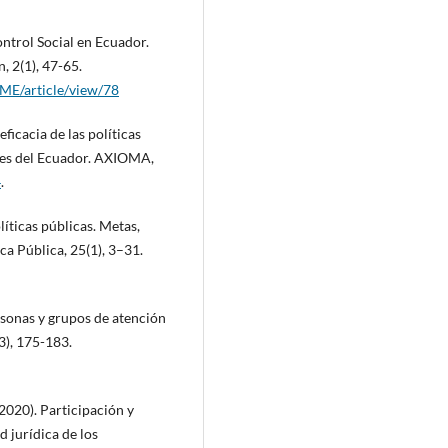
ontrol Social en Ecuador.
, 2(1), 47-65.
EME/article/view/78
ficacia de las políticas
ales del Ecuador. AXIOMA,
4
.
líticas públicas. Metas,
ca Pública, 25(1), 3–31.
ersonas y grupos de atención
3), 175-183.
 (2020). Participación y
d jurídica de los