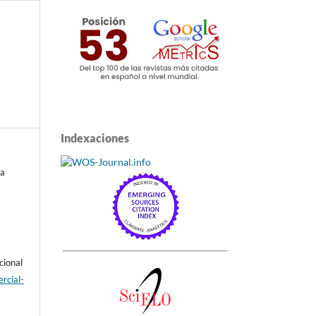
Indexaciones
va
cional
rcial-