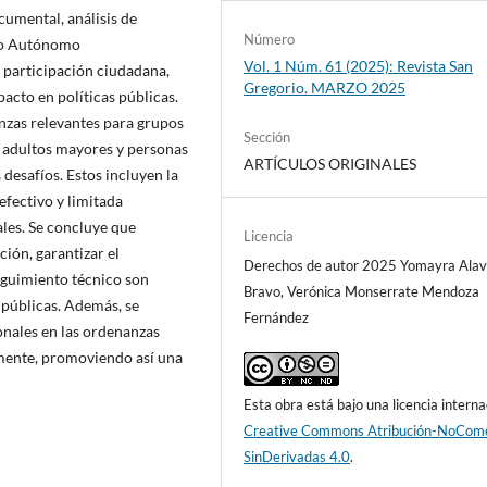
cumental, análisis de
Número
rno Autónomo
Vol. 1 Núm. 61 (2025): Revista San
 participación ciudadana,
Gregorio. MARZO 2025
pacto en políticas públicas.
nzas relevantes para grupos
Sección
o adultos mayores y personas
ARTÍCULOS ORIGINALES
desafíos. Estos incluyen la
efectivo y limitada
les. Se concluye que
Licencia
ción, garantizar el
Derechos de autor 2025 Yomayra Ala
eguimiento técnico son
Bravo, Verónica Monserrate Mendoza
 públicas. Además, se
Fernández
onales en las ordenanzas
mente, promoviendo así una
Esta obra está bajo una licencia interna
Creative Commons Atribución-NoCome
SinDerivadas 4.0
.