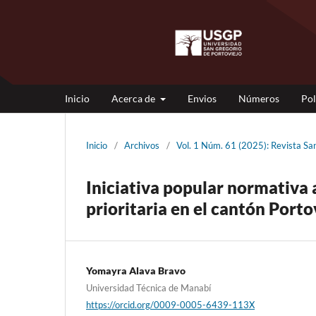
Inicio
Acerca de
Envios
Números
Pol
Inicio
/
Archivos
/
Vol. 1 Núm. 61 (2025): Revista 
Iniciativa popular normativa 
prioritaria en el cantón Porto
Yomayra Alava Bravo
Universidad Técnica de Manabí
https://orcid.org/0009-0005-6439-113X