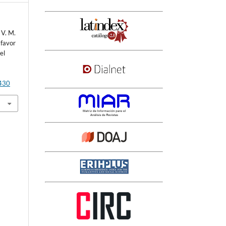
 V. M.
 favor
el
3430