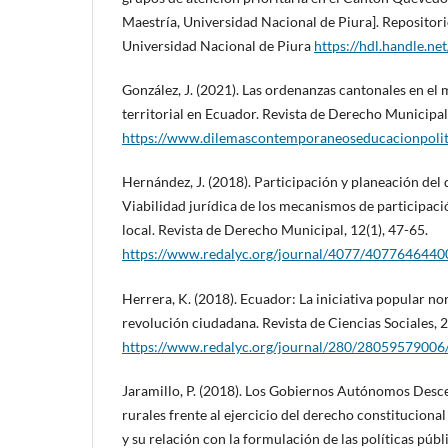
Maestría, Universidad Nacional de Piura]. Repositorio
Universidad Nacional de Piura
https://hdl.handle.n
González, J. (2021). Las ordenanzas cantonales en el
territorial en Ecuador. Revista de Derecho Municipal
https://www.dilemascontemporaneoseducacionpolit
Hernández, J. (2018). Participación y planeación del 
Viabilidad jurídica de los mecanismos de participac
local. Revista de Derecho Municipal, 12(1), 47-65.
https://www.redalyc.org/journal/4077/4077646440
Herrera, K. (2018). Ecuador: La iniciativa popular no
revolución ciudadana. Revista de Ciencias Sociales, 2
https://www.redalyc.org/journal/280/28059579006
Jaramillo, P. (2018). Los Gobiernos Autónomos Desc
rurales frente al ejercicio del derecho constituciona
y su relación con la formulación de las políticas públi