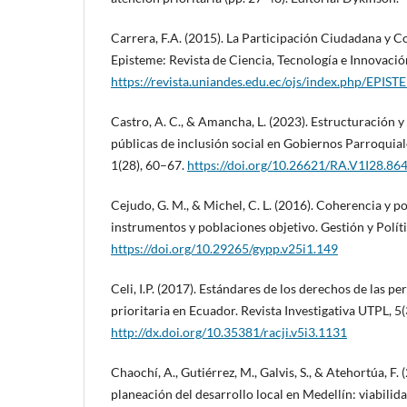
Carrera, F.A. (2015). La Participación Ciudadana y C
Episteme: Revista de Ciencia, Tecnología e Innovación
https://revista.uniandes.edu.ec/ojs/index.php/EPIST
Castro, A. C., & Amancha, L. (2023). Estructuración y e
públicas de inclusión social en Gobiernos Parroqui
1(28), 60–67.
https://doi.org/10.26621/RA.V1I28.86
Cejudo, G. M., & Michel, C. L. (2016). Coherencia y po
instrumentos y poblaciones objetivo. Gestión y Políti
https://doi.org/10.29265/gypp.v25i1.149
Celi, I.P. (2017). Estándares de los derechos de las p
prioritaria en Ecuador. Revista Investigativa UTPL, 5(
http://dx.doi.org/10.35381/racji.v5i3.1131
Chaochí, A., Gutiérrez, M., Galvis, S., & Atehortúa, F.
planeación del desarrollo local en Medellín: viabilida