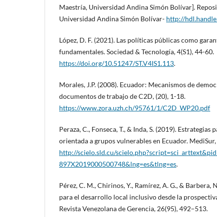
Maestría, Universidad Andina Simón Bolívar]. Reposit
Universidad Andina Simón Bolívar-
http://hdl.handl
López, D. F. (2021). Las políticas públicas como garan
fundamentales. Sociedad & Tecnología, 4(S1), 44-60.
https://doi.org/10.51247/ST.V4IS1.113
.
Morales, J.P. (2008). Ecuador: Mecanismos de democr
documentos de trabajo de C2D, (20), 1-18.
https://www.zora.uzh.ch/95761/1/C2D_WP20.pdf
Peraza, C., Fonseca, T., & Inda, S. (2019). Estrategias
orientada a grupos vulnerables en Ecuador. MediSur,
http://scielo.sld.cu/scielo.php?script=sci_arttext&p
897X2019000500748&lng=es&tlng=es
.
Pérez, C. M., Chirinos, Y., Ramírez, A. G., & Barbera, N
para el desarrollo local inclusivo desde la prospecti
Revista Venezolana de Gerencia, 26(95), 492–513.