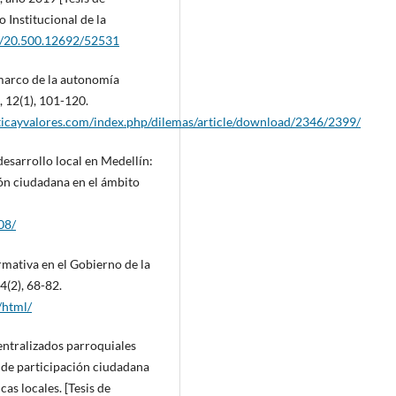
 Institucional de la
et/20.500.12692/52531
 marco de la autonomía
, 12(1), 101-120.
icayvalores.com/index.php/dilemas/article/download/2346/2399/
desarrollo local en Medellín:
ión ciudadana en el ámbito
08/
rmativa en el Gobierno de la
4(2), 68-82.
/html/
entralizados parroquiales
l de participación ciudadana
cas locales. [Tesis de