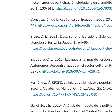
mecanismos de participación ciudadana en el ámbito 
20(1), 130-141.
http://dx.doi.org/10.21500/1657803
Constitución de la República del Ecuador. (2008, 20 d
449.
https://www.oas.org/juridico/pdfs/mesicic4_ec
Erazo, D. E. (2021). Desarrollo jurisprudencial de lo
atención prioritaria. Juees, (1), 64–85.
https://revistas.uees.edu.ec/index.php/rjuees/article
Escudero, C. L. (2015). Las nuevas formas de gestión
Autónomos Descentralizados en el sector cultural. Re
32–39.
https://doi.org/10.36097/rsan.v2i8.71
Fernández, Á. (2023). La iniciativa legislativa popul
España. Cuadernos Manuel Giménez Abad, 25, 140-1
https://doi.org/10.47919/FMGA.CM23.0107
Garófalo, L.E. (2020). Análisis de impacto de la políti
grupos de atención prioritaria en el Cantón Quevedo,