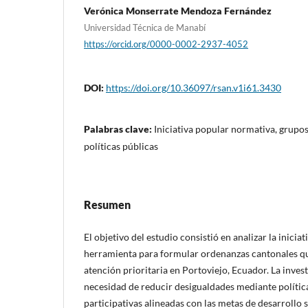
Verónica Monserrate Mendoza Fernández
Universidad Técnica de Manabí
https://orcid.org/0000-0002-2937-4052
DOI:
https://doi.org/10.36097/rsan.v1i61.3430
Palabras clave:
Iniciativa popular normativa, grupos
políticas públicas
Resumen
El objetivo del estudio consistió en analizar la inic
herramienta para formular ordenanzas cantonales qu
atención prioritaria en Portoviejo, Ecuador. La investi
necesidad de reducir desigualdades mediante política
participativas alineadas con las metas de desarrollo s