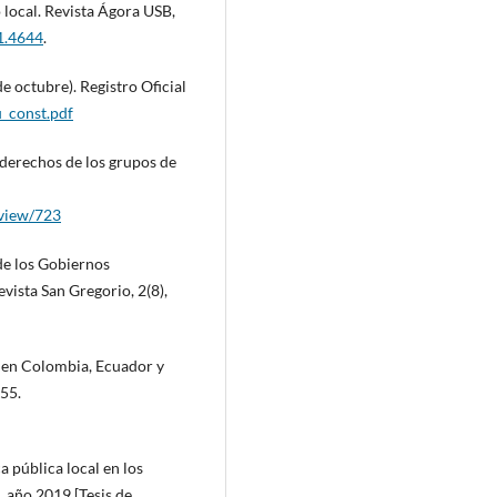
local. Revista Ágora USB,
1.4644
.
e octubre). Registro Oficial
u_const.pdf
s derechos de los grupos de
/view/723
 de los Gobiernos
vista San Gregorio, 2(8),
ar en Colombia, Ecuador y
55.
ca pública local en los
 año 2019 [Tesis de