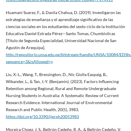
Huamani Suarez, F., & Davila Chahua, D. (2019). Investigaron las
estrategias de enseñanza y el aprendizaje significativo de las
ciencias sociales en los estudiantes del sexto ciclo de la Institución
Educativa Daniel Estrada Pérez—Santo Tomas, Chumbivilcas
[Titulo de Segunda Especialidad, Universidad Nacional de San
Agustín de Arequipa].
http://repositorio.unsa.edu.pe/bitstream/handle/UNSA/10084/EDShu
sequence=3&isAllowed=y
Liu, X.-L., Wang, T., Bressington, D., Nic Giolla Easpaig, B.,
Wikander, L., & Tan, J.-Y. (Benjamin). (2023). Factors Influencing
Retention among Regional, Rural and Remote Undergraduate
Nursing Students in Australia: A Systematic Review of Current
Research Evidence. International Journal of Environmental
Research and Public Health, 20(5), 3983.
https://doi.org/10.3390/ijerph20053983
Moreira Choez, J. S., Beltrón Cedeño, R. A., & Beltrón Cedeño, V.