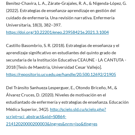
Benítez-Chavira, L. A., Zárate-Grajales, R. A., & Nigenda-López, G.
(2022). Estrategias de enseñanza-aprendizaje en gestión del
cuidado de enfermería. Una revisión narrativa. Enfermería
Universitaria, 18(3), 382–397.
https://doi.org/10.22201/eneo.23958421e.2021.3.1004
Castillo Basombrio, S. R. (2018). Estrategias de enseñanza y el
aprendizaje significativo en estudiantes del quinto grado de
secundaria de la Institución Educativa CEAUNE - LA CANTUTA -
2018 [Tesis de Maestria, Universidad Cesar Vallejo].
https://repositorio.ucv.edu.pe/handle/20.500.12692/21905
Del Tránsito Sanhueza Lesperguer, E., Otondo Briceño, M., &
Álvarez Cruces, D. (2020). Niveles de motivación en el
estudiantado de enfermería y estrategias de enseñanza. Educación
Médica Superior, 34(2).
http://scielo.sld.cu/scielo.php?
script=sci_abstract&pid=S0864-
21412020000200003&lng=es&nrm=iso&tlng=es