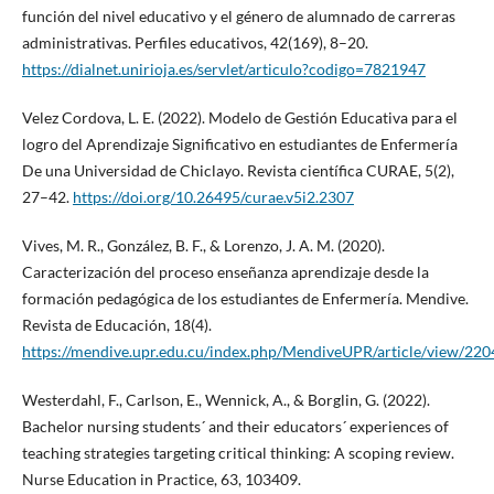
función del nivel educativo y el género de alumnado de carreras
administrativas. Perfiles educativos, 42(169), 8–20.
https://dialnet.unirioja.es/servlet/articulo?codigo=7821947
Velez Cordova, L. E. (2022). Modelo de Gestión Educativa para el
logro del Aprendizaje Significativo en estudiantes de Enfermería
De una Universidad de Chiclayo. Revista científica CURAE, 5(2),
27–42.
https://doi.org/10.26495/curae.v5i2.2307
Vives, M. R., González, B. F., & Lorenzo, J. A. M. (2020).
Caracterización del proceso enseñanza aprendizaje desde la
formación pedagógica de los estudiantes de Enfermería. Mendive.
Revista de Educación, 18(4).
https://mendive.upr.edu.cu/index.php/MendiveUPR/article/view/220
Westerdahl, F., Carlson, E., Wennick, A., & Borglin, G. (2022).
Bachelor nursing students´ and their educators´ experiences of
teaching strategies targeting critical thinking: A scoping review.
Nurse Education in Practice, 63, 103409.