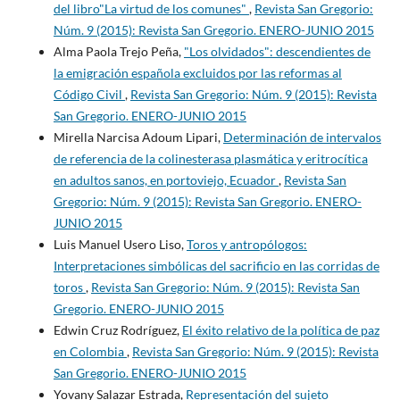
del libro"La virtud de los comunes"
,
Revista San Gregorio:
Núm. 9 (2015): Revista San Gregorio. ENERO-JUNIO 2015
Alma Paola Trejo Peña,
"Los olvidados": descendientes de
la emigración española excluidos por las reformas al
Código Civil
,
Revista San Gregorio: Núm. 9 (2015): Revista
San Gregorio. ENERO-JUNIO 2015
Mirella Narcisa Adoum Lipari,
Determinación de intervalos
de referencia de la colinesterasa plasmática y eritrocítica
en adultos sanos, en portoviejo, Ecuador
,
Revista San
Gregorio: Núm. 9 (2015): Revista San Gregorio. ENERO-
JUNIO 2015
Luis Manuel Usero Liso,
Toros y antropólogos:
Interpretaciones simbólicas del sacrificio en las corridas de
toros
,
Revista San Gregorio: Núm. 9 (2015): Revista San
Gregorio. ENERO-JUNIO 2015
Edwin Cruz Rodríguez,
El éxito relativo de la política de paz
en Colombia
,
Revista San Gregorio: Núm. 9 (2015): Revista
San Gregorio. ENERO-JUNIO 2015
Yovany Salazar Estrada,
Representación del sujeto