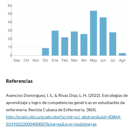
Referencias
Asencios Domínguez, I. S., & Rivas Díaz, L. H. (2022). Estrategias de
aprendizaje y logro de competencias genéricas en estudiantes de
enfermería. Revista Cubana de Enfermería, 38(4).
http://scielo.sld.cu/scielo.php?script=sci_abstract&pid=S0864-
03192022000400007&lng=es&nrm=iso&tlng=es