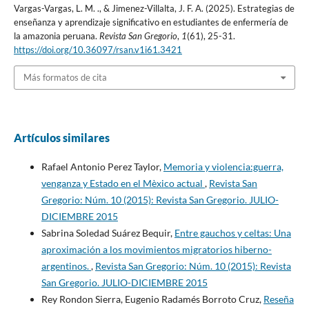
Vargas-Vargas, L. M. ., & Jimenez-Villalta, J. F. A. (2025). Estrategias de
enseñanza y aprendizaje significativo en estudiantes de enfermería de
la amazonia peruana.
Revista San Gregorio
,
1
(61), 25-31.
https://doi.org/10.36097/rsan.v1i61.3421
Más formatos de cita
Artículos similares
Rafael Antonio Perez Taylor,
Memoria y violencia:guerra,
venganza y Estado en el Mèxico actual
,
Revista San
Gregorio: Núm. 10 (2015): Revista San Gregorio. JULIO-
DICIEMBRE 2015
Sabrina Soledad Suárez Bequir,
Entre gauchos y celtas: Una
aproximación a los movimientos migratorios hiberno-
argentinos.
,
Revista San Gregorio: Núm. 10 (2015): Revista
San Gregorio. JULIO-DICIEMBRE 2015
Rey Rondon Sierra, Eugenio Radamés Borroto Cruz,
Reseña