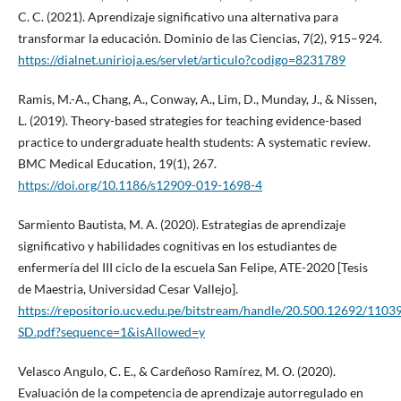
C. C. (2021). Aprendizaje significativo una alternativa para
transformar la educación. Dominio de las Ciencias, 7(2), 915–924.
https://dialnet.unirioja.es/servlet/articulo?codigo=8231789
Ramis, M.-A., Chang, A., Conway, A., Lim, D., Munday, J., & Nissen,
L. (2019). Theory-based strategies for teaching evidence-based
practice to undergraduate health students: A systematic review.
BMC Medical Education, 19(1), 267.
https://doi.org/10.1186/s12909-019-1698-4
Sarmiento Bautista, M. A. (2020). Estrategias de aprendizaje
significativo y habilidades cognitivas en los estudiantes de
enfermería del III ciclo de la escuela San Felipe, ATE-2020 [Tesis
de Maestria, Universidad Cesar Vallejo].
https://repositorio.ucv.edu.pe/bitstream/handle/20.500.12692/11
SD.pdf?sequence=1&isAllowed=y
Velasco Angulo, C. E., & Cardeñoso Ramírez, M. O. (2020).
Evaluación de la competencia de aprendizaje autorregulado en