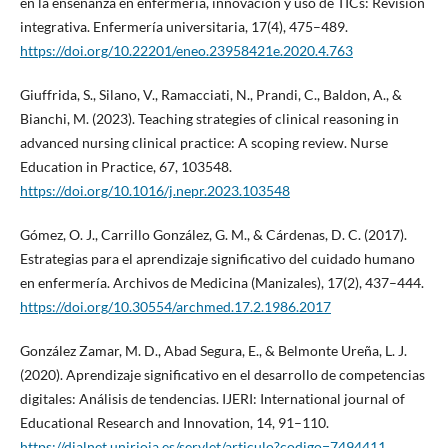
en la enseñanza en enfermería, innovación y uso de TICs: Revisión
integrativa. Enfermería universitaria, 17(4), 475–489.
https://doi.org/10.22201/eneo.23958421e.2020.4.763
Giuffrida, S., Silano, V., Ramacciati, N., Prandi, C., Baldon, A., &
Bianchi, M. (2023). Teaching strategies of clinical reasoning in
advanced nursing clinical practice: A scoping review. Nurse
Education in Practice, 67, 103548.
https://doi.org/10.1016/j.nepr.2023.103548
Gómez, O. J., Carrillo González, G. M., & Cárdenas, D. C. (2017).
Estrategias para el aprendizaje significativo del cuidado humano
en enfermería. Archivos de Medicina (Manizales), 17(2), 437–444.
https://doi.org/10.30554/archmed.17.2.1986.2017
González Zamar, M. D., Abad Segura, E., & Belmonte Ureña, L. J.
(2020). Aprendizaje significativo en el desarrollo de competencias
digitales: Análisis de tendencias. IJERI: International journal of
Educational Research and Innovation, 14, 91–110.
https://dialnet.unirioja.es/servlet/articulo?codigo=7494411