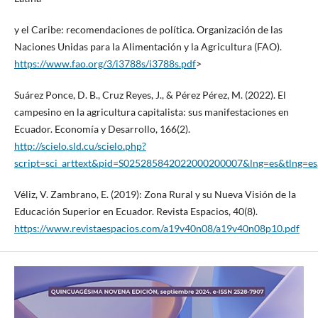
y el Caribe: recomendaciones de política. Organización de las
Naciones Unidas para la Alimentación y la Agricultura (FAO).
https://www.fao.org/3/i3788s/i3788s.pdf
>
Suárez Ponce, D. B., Cruz Reyes, J., & Pérez Pérez, M. (2022). El
campesino en la agricultura capitalista: sus manifestaciones en
Ecuador. Economía y Desarrollo, 166(2).
http://scielo.sld.cu/scielo.php?
script=sci_arttext&pid=S025285842022000200007&lng=es&tlng=es
Véliz, V. Zambrano, E. (2019): Zona Rural y su Nueva Visión de la
Educación Superior en Ecuador. Revista Espacios, 40(8).
https://www.revistaespacios.com/a19v40n08/a19v40n08p10.pdf