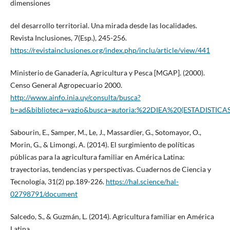
dimensiones
del desarrollo territorial. Una mirada desde las localidades.
Revista Inclusiones, 7(Esp.), 245-256.
https://revistainclusiones.org/index.php/inclu/article/view/441
Ministerio de Ganadería, Agricultura y Pesca [MGAP]. (2000).
Censo General Agropecuario 2000.
http://www.ainfo.inia.uy/consulta/busca?
b=ad&biblioteca=vazio&busca=autoria:%22DIEA%20(ESTADIST
Sabourin, E., Samper, M., Le, J., Massardier, G., Sotomayor, O.,
Morin, G., & Limongi, A. (2014). El surgimiento de políticas
públicas para la agricultura familiar en América Latina:
trayectorias, tendencias y perspectivas. Cuadernos de Ciencia y
Tecnología, 31(2) pp.189-226.
https://hal.science/hal-
02798791/document
Salcedo, S., & Guzmán, L. (2014). Agricultura familiar en América
Latina