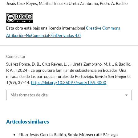
Jesús Cruz Reyes, Maritza Irinuska Ureta Zambrano, Pedro A. Badillo
Esta obra está bajo una licencia internacional
Creative Commons
Atribución-NoComercial-SinDerivadas 4.0
.
Cómo citar
Suárez Ponce, D. B., Cruz Reyes, L. J., Ureta Zambrano, M. I. ., & Badillo,
P. A. . (2024). La agricultura familiar de subsistencia en Ecuador: Una
mirada desde las parroquias rurales de Portoviejo.
Revista San Gregorio
,
1
(59), 37-44.
https://doi.org/10.36097/rsan.v1i59.3000
Más formatos de cita
Artículos similares
Elian Jesús García Bailón, Sonia Monserrate Párraga