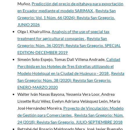
Muñoz,
Predicción del precio de pitahaya para exportación
en Ecuador mediante el modelo SARIMAX
,
Revista San
Gregorio: Vol. 1 Núm. 66 (2026): Revista San Gregorio.
JUNIO 2026
Olga I. Khairullina,
Analysis of the use of special tax
treatment for agricultural companies
,
Revista San
Gregorio: Núm. 36 (2019): Revista San Gregorio. SPECIAL
EDITION-DECEMBER 2019
Simeón Soto Espejo, Tomas Dali Villena Andrade,
Calidad
Percibida en los Hoteles de Tres Estrellas utilizando el
Modelo Hotelqual en la Ciudad de Huánuco - 2018
,
Revista
San Gregorio: Núm. 38 (2020): Revista San Gregorio.
ENERO-MARZO 2020
Walter Iván Navas Bayona, Yessenia Vera Loor, Andrea
Lissette Ruiz Vélez, Evelyn Adriana Velásquez León, María
José Hernández Moreira,
Proyecto de Vinculación: Modelo
de Gestión para Comerciantes
,
Revista San Gregorio: Núm.
24 (2018): Revista San Gregorio. JULIO-SEPTIEMBRE 2018
Betzabé del Rosario Maldonado Mera, José Javier Buenaño