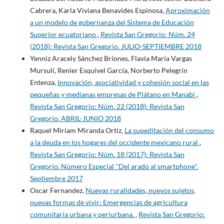
Cabrera, Karla Viviana Benavides Espinosa,
Aproximación
a un modelo de gobernanza del Sistema de Educación
Superior ecuatoriano
,
Revista San Gregorio: Núm. 24
(2018): Revista San Gregorio. JULIO-SEPTIEMBRE 2018
Yenniz Aracely Sánchez Briones, Flavia María Vargas
Mursulí, Renier Esquivel García, Norberto Pelegrín
Entenza,
Innovación, asociatividad y cohesión social en las
pequeñas y medianas empresas de Plátano en Manabí
,
Revista San Gregorio: Núm. 22 (2018): Revista San
Gregorio. ABRIL-JUNIO 2018
Raquel Miriam Miranda Ortiz,
La supeditación del consumo
a la deuda en los hogares del occidente mexicano rural
,
Revista San Gregorio: Núm. 18 (2017): Revista San
Gregorio. Número Especial "Del arado al smartphone".
Septiembre 2017
Oscar Fernandez,
Nuevas ruralidades, nuevos sujetos,
nuevas formas de vivir: Emergencias de agricultura
comunitaria urbana y periurbana.
,
Revista San Gregorio: