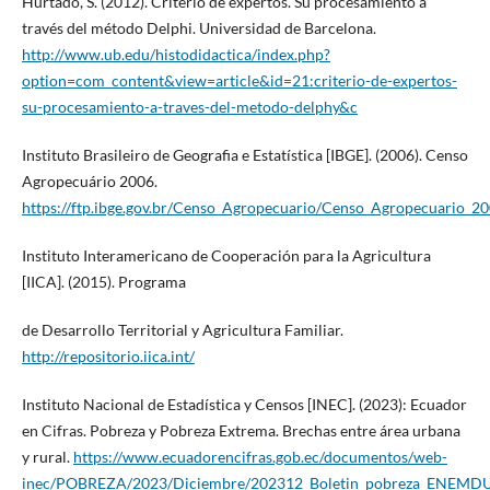
Hurtado, S. (2012). Criterio de expertos. Su procesamiento a
través del método Delphi. Universidad de Barcelona.
http://www.ub.edu/histodidactica/index.php?
option=com_content&view=article&id=21:criterio-de-expertos-
su-procesamiento-a-traves-del-metodo-delphy&c
Instituto Brasileiro de Geografia e Estatística [IBGE]. (2006). Censo
Agropecuário 2006.
https://ftp.ibge.gov.br/Censo_Agropecuario/Censo_Agropecuario_
Instituto Interamericano de Cooperación para la Agricultura
[IICA]. (2015). Programa
de Desarrollo Territorial y Agricultura Familiar.
http://repositorio.iica.int/
Instituto Nacional de Estadística y Censos [INEC]. (2023): Ecuador
en Cifras. Pobreza y Pobreza Extrema. Brechas entre área urbana
y rural.
https://www.ecuadorencifras.gob.ec/documentos/web-
inec/POBREZA/2023/Diciembre/202312_Boletin_pobreza_ENEMDU