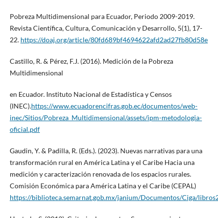
Pobreza Multidimensional para Ecuador, Periodo 2009-2019.
Revista Científica, Cultura, Comunicación y Desarrollo, 5(1), 17-
22.
https://doaj.org/article/80fd689bf4694622afd2ad27fb80d58e
Castillo, R. & Pérez, F.J. (2016). Medición de la Pobreza
Multidimensional
en Ecuador. Instituto Nacional de Estadística y Censos
(INEC).
https://www.ecuadorencifras.gob.ec/documentos/web-
inec/Sitios/Pobreza_Multidimensional/assets/ipm-metodologia-
oficial.pdf
Gaudin, Y. & Padilla, R. (Eds.). (2023). Nuevas narrativas para una
transformación rural en América Latina y el Caribe Hacia una
medición y caracterización renovada de los espacios rurales.
Comisión Económica para América Latina y el Caribe (CEPAL)
https://biblioteca.semarnat.gob.mx/janium/Documentos/Ciga/libr