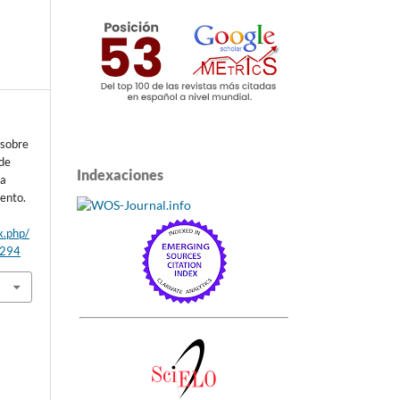
 sobre
 de
Indexaciones
la
iento.
x.php/
/294