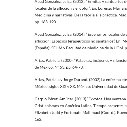
Abad González, Luisa. (2012). “Ermitas y santuarios
locales de la aflicción y el dolor”. En: Lorenzo Maria
Medicina y narrativas. De la teoría a la práctica. Mad
pp. 163-190.
Abad González, Luisa. (2014). “Escenarios locales de 
aflicción: Espacios terapéuticos no sanitarios”. En: M
(España): SEHM y Facultad de Medicina de la UCM. pp
Arias, Patricia. (2000). “Palabras, imágenes y silencio
de México, Nº 53, pp. 64-73.
Arias, Patricia y Jorge Durand. (2002) La enferma et
México, siglos XIX y XX. México: Universidad de Guad
Carpio Pérez, Amílcar. (2013) “Exvotos. Una ventana p
Cristianismos en América Latina. Tiempo presente, h
Elizabeth Judd y Fortunato Mallimaci (Coord.). Buen
162.