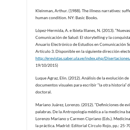
Kleinman, Arthur. (1988). The illness narratives: suff
human condition. NY: Basic Books.
López-Hermida, A. e Ibieta Illanes, N. (2013). “Nuevas
Comunicación de Salud: El storytelling y la conquista
Anuario Electrónico de Estudios en Comunicación Soci
Artículo 3. Disponible en la siguiente dirección elect
http://erevistas.saber.ula.ve/index.php/Disertaciones
19/10/2015)
Luque Agraz, Elin. (2012). Análisis de la evolución d
documentos visuales para escribir “la otra historia”
doctoral.
Mariano Juárez, Lorenzo. (2012). “Definiciones de evi
palabras. De la Antropología médica a la medicina ba
Lorenzo Mariano y Carmen Cipriano (Eds.). Medicina y
la práctica. Madrid: Editorial Círculo Rojo, pp.: 25-7