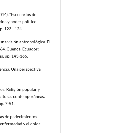
014). “Escenarios de
ina y poder político.
. 123 - 124.
 una visión antropológica. El
-64. Cuenca, Ecuador:
s, pp. 143-166.
encia. Una perspectiva
tos. Religión popular y
culturas contemporáneas.
pp. 7-51.
vas de padecimientos
a enfermedad y el dolor