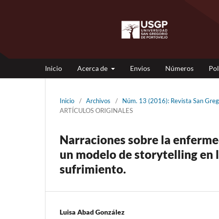
Inicio
Acerca de
Envios
Números
Pol
Inicio
/
Archivos
/
Núm. 13 (2016): Revista San Gre
ARTÍCULOS ORIGINALES
Narraciones sobre la enferme
un modelo de storytelling en 
sufrimiento.
Luisa Abad González