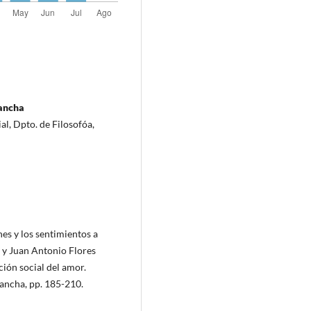
Mancha
l, Dpto. de Filosofóa,
nes y los sentimientos a
z y Juan Antonio Flores
ción social del amor.
Mancha, pp. 185-210.