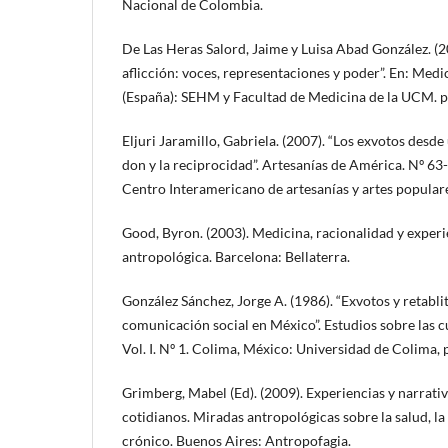
Nacional de Colombia.
De Las Heras Salord, Jaime y Luisa Abad González. (2
aflicción: voces, representaciones y poder”. En: Medic
(España): SEHM y Facultad de Medicina de la UCM. pp
Eljuri Jaramillo, Gabriela. (2007). “Los exvotos desde
don y la reciprocidad”. Artesanías de América. Nº 63
Centro Interamericano de artesanías y artes populare
Good, Byron. (2003). Medicina, racionalidad y experi
antropológica. Barcelona: Bellaterra.
González Sánchez, Jorge A. (1986). “Exvotos y retabli
comunicación social en México”. Estudios sobre las 
Vol. I. Nº 1. Colima, México: Universidad de Colima, 
Grimberg, Mabel (Ed). (2009). Experiencias y narrati
cotidianos. Miradas antropológicas sobre la salud, l
crónico. Buenos Aires: Antropofagia.