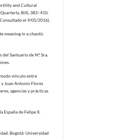
rtility and Cultural
Quarterly, 8(4), 383–410.
Consultado el 9/05/2016).
te meaning in a chaotic
s del Santuario de Nª. Sra.
ones.
cómodo vinculo entre
o y Juan Antonio Flores
eres, agencias y prácticas
la España de Felipe II.
nidad. Bogotá: Universidad