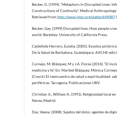
Becker, G. (1994). “Metaphors in Disrupted Lives: Infe
Constructions of Continuity”. Medical Anthropology 
Retrieved from
http://www.jstor.org/stable/649087
(
Becker, Gay. (1999) Disrupted lives. How people crea
world. Berkeley: University of California Press.
Castellote Herrero, Eulalia. (2005). Exvotos pictórico
De la Salud de Barbatona. Guadalajara: AACHE edici
Cornejo, M; Blázquez, M y J.A. Flores (2014). “El in
medicina y fe”. En: Maribel Blázquez, Mónica Cornej
(Coord.) El reencuentro de salud y espiritualidad: sab
periféricas. Tarragona. Publicaciones URV.
Christian Jr., William A. (1991). Religiosidad local en 
Nerea, Madrid.
Das, Veena. (2008). Sujetos del dolor, agentes de dig