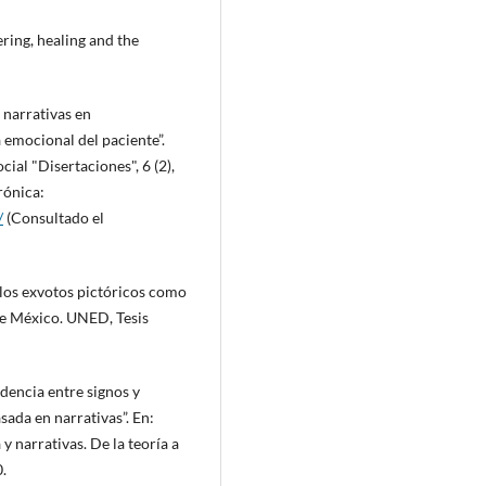
ering, healing and the
 narrativas en
 emocional del paciente”.
al "Disertaciones", 6 (2),
rónica:
/
(Consultado el
e los exvotos pictóricos como
 de México. UNED, Tesis
dencia entre signos y
sada en narrativas”. En:
 narrativas. De la teoría a
0.