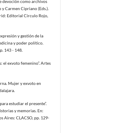
 de devoción como archivos
no y Carmen Cipriano (Eds.).
rid: Editorial Circulo Rojo,
expresión y gestión de la
edicina y poder político.
. 143 - 148.
s: el exvoto femenino”. Artes
erna. Mujer y exvoto en
alajara.
ara estudiar el presente”.
istorias y memorias. En:
os Aires: CLACSO, pp. 129-