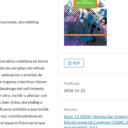
mociones, storytelling
unicativa cotidiana en torno
PDF
de las variadas narrativas
 santuarios y ermitas de
en lugares colectivos tienen
Publicado
 desahogo del sufrimiento
2016-11-22
r otro, incidir y afectar con
s leen. Estos
storytelling
o
ficacia simbólica que incide
Número
orno), constituyéndose en
Núm. 13 (2016): Revista San Gregori
Edición especial Congreso CEISAL 2
l espacio físico en el que
NOVIEMBRE 2016