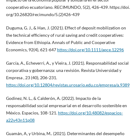
cooperativo ecuatoriano. RECIMUNDO, 5(2), 426-439. https://doi.
org/10.26820/recimundo/5.(2)426-439
Duguma, G. J., & Han, J. (2021). Effect of deposit mobilization on
the technical efficiency of rural saving and credit cooperatives:
Evidence from Ethiopia. Annals of Public and Cooperative
Economics, 92(4), 621-647
https://doi.org/10.1111/apce.12296
García, A., Echeverri, A., y Vieira, J. (2021). Responsabilidad social
corporativa y gobernanza: una revisión. Revista Universidad y
Empresa , 23 (40), 206-231.
https://doi.org/10.12804/revistas.urosario.edu.co/empresa/a.9389
Godinez, N. L., & Calderón, A. (2022). Impacto de la
responsabilidad social empresarial en el desarrollo sostenible en
México. Espacios, 108-121.
https://doi.org/10.48082/espacios-
a22v43n11p08
Guamán, A, y Urbina, M.. (2021). Determinantes del desempeño