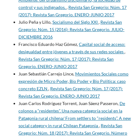
control y sus indignados.
,
Revista San Gregorio: Núm. 17
(2017): Revista San Gregorio. ENERO-JUNIO 2017
Julio Peña y Lillo,
Socialismo del Siglo XXI
,
Revista San
Gregorio: Núm. 15 (2016): Revista San Gregorio. JULIO-
DICIEMBRE 2016
Francisco Eduardo Haz Gómez,
Capital social de acceso:
desigualdad entre jóvenes a través de sus redes sociales
,
Revista San Gregorio: Núm. 17 (2017): Revista San
Gregorio. ENERO-JUNIO 2017
Juan Sebastián Carrejo Lince,
Movimientos Sociales como
expresión de Micro Poder, Bio Poder y Bio Política: caso
concreto EZLN
,
Revista San Gregorio: Núm. 17 (2017):
Revista San Gregorio. ENERO-JUNIO 2017
Juan Carlos Rodríguez Torrent, Juan Sáenz Passeron,
De
colonos a “residentes”. Una nueva categoría social en la
Patagonia rural chilena/ From settlers to "residents”. A new
social category in rural Chilean Patagonia
,
Revista San
Gregorio: Núm. 18 (2017): Revista San Gregorio. Número