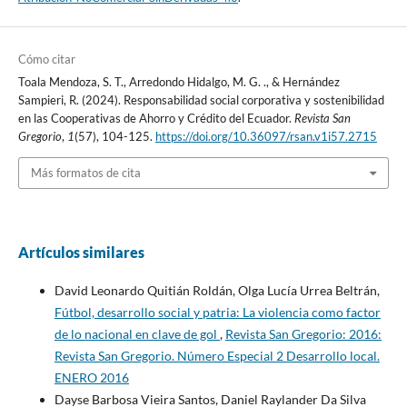
Cómo citar
Toala Mendoza, S. T., Arredondo Hidalgo, M. G. ., & Hernández
Sampieri, R. (2024). Responsabilidad social corporativa y sostenibilidad
en las Cooperativas de Ahorro y Crédito del Ecuador.
Revista San
Gregorio
,
1
(57), 104-125.
https://doi.org/10.36097/rsan.v1i57.2715
Más formatos de cita
Artículos similares
David Leonardo Quitián Roldán, Olga Lucía Urrea Beltrán,
Fútbol, desarrollo social y patria: La violencia como factor
de lo nacional en clave de gol
,
Revista San Gregorio: 2016:
Revista San Gregorio. Número Especial 2 Desarrollo local.
ENERO 2016
Dayse Barbosa Vieira Santos, Daniel Raylander Da Silva