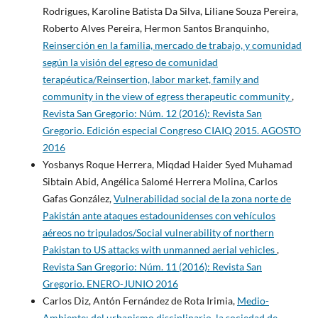
Rodrigues, Karoline Batista Da Silva, Liliane Souza Pereira,
Roberto Alves Pereira, Hermon Santos Branquinho,
Reinserción en la familia, mercado de trabajo, y comunidad
según la visión del egreso de comunidad
terapéutica/Reinsertion, labor market, family and
community in the view of egress therapeutic community
,
Revista San Gregorio: Núm. 12 (2016): Revista San
Gregorio. Edición especial Congreso CIAIQ 2015. AGOSTO
2016
Yosbanys Roque Herrera, Miqdad Haider Syed Muhamad
Sibtain Abid, Angélica Salomé Herrera Molina, Carlos
Gafas González,
Vulnerabilidad social de la zona norte de
Pakistán ante ataques estadounidenses con vehículos
aéreos no tripulados/Social vulnerability of northern
Pakistan to US attacks with unmanned aerial vehicles
,
Revista San Gregorio: Núm. 11 (2016): Revista San
Gregorio. ENERO-JUNIO 2016
Carlos Diz, Antón Fernández de Rota Irimia,
Medio-
Ambiente: del urbanismo disciplinario, la sociedad de