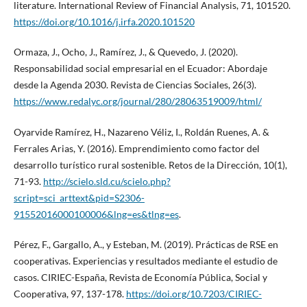
literature. International Review of Financial Analysis, 71, 101520.
https://doi.org/10.1016/j.irfa.2020.101520
Ormaza, J., Ocho, J., Ramírez, J., & Quevedo, J. (2020).
Responsabilidad social empresarial en el Ecuador: Abordaje
desde la Agenda 2030. Revista de Ciencias Sociales, 26(3).
https://www.redalyc.org/journal/280/28063519009/html/
Oyarvide Ramírez, H., Nazareno Véliz, I., Roldán Ruenes, A. &
Ferrales Arias, Y. (2016). Emprendimiento como factor del
desarrollo turístico rural sostenible. Retos de la Dirección, 10(1),
71-93.
http://scielo.sld.cu/scielo.php?
script=sci_arttext&pid=S2306-
91552016000100006&lng=es&tlng=es
.
Pérez, F., Gargallo, A., y Esteban, M. (2019). Prácticas de RSE en
cooperativas. Experiencias y resultados mediante el estudio de
casos. CIRIEC-España, Revista de Economía Pública, Social y
Cooperativa, 97, 137-178.
https://doi.org/10.7203/CIRIEC-