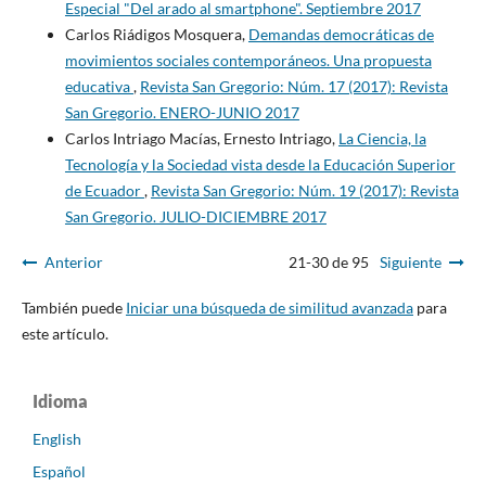
Especial "Del arado al smartphone". Septiembre 2017
Carlos Riádigos Mosquera,
Demandas democráticas de
movimientos sociales contemporáneos. Una propuesta
educativa
,
Revista San Gregorio: Núm. 17 (2017): Revista
San Gregorio. ENERO-JUNIO 2017
Carlos Intriago Macías, Ernesto Intriago,
La Ciencia, la
Tecnología y la Sociedad vista desde la Educación Superior
de Ecuador
,
Revista San Gregorio: Núm. 19 (2017): Revista
San Gregorio. JULIO-DICIEMBRE 2017
Anterior
21-30 de 95
Siguiente
También puede
Iniciar una búsqueda de similitud avanzada
para
este artículo.
Idioma
English
Español