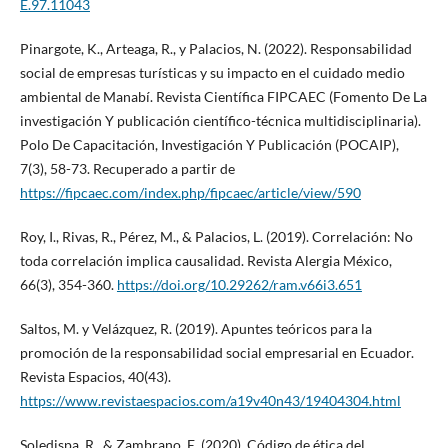
E.97.11043
Pinargote, K., Arteaga, R., y Palacios, N. (2022). Responsabilidad
social de empresas turísticas y su impacto en el cuidado medio
ambiental de Manabí. Revista Científica FIPCAEC (Fomento De La
investigación Y publicación científico-técnica multidisciplinaria).
Polo De Capacitación, Investigación Y Publicación (POCAIP),
7(3), 58-73. Recuperado a partir de
https://fipcaec.com/index.php/fipcaec/article/view/590
Roy, I., Rivas, R., Pérez, M., & Palacios, L. (2019). Correlación: No
toda correlación implica causalidad. Revista Alergia México,
66(3), 354-360.
https://doi.org/10.29262/ram.v66i3.651
Saltos, M. y Velázquez, R. (2019). Apuntes teóricos para la
promoción de la responsabilidad social empresarial en Ecuador.
Revista Espacios, 40(43).
https://www.revistaespacios.com/a19v40n43/19404304.html
Soledispa, R., & Zambrano, E. (2020). Código de ética del