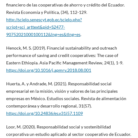
financiero de las cooperativas de ahorro y crédito del Ecuador.
Revista Economía y Política, (34), 112-129.
http://scielo.senescyt.gob.ec/scielo.php?
script=sci_arttext&pid=S2477-
90752021000100112&lng=es&tlng=es
.
Henock, M. S. (2019). Financial sustainability and outreach
performance of saving and credit cooperatives: The case of
Eastern Ethiopia. Asia Pacific Management Review, 24(1), 1-9.
https://doi.org/10.1016/j.apmrv.2018.08.001
Huerta, A. y Andrade, M. (2021). Responsabilidad social
empresarial en la misión, visión y valores de las principales
empresas en México. Estudios sociales. Revista de alimentación
contemporánea y desarrollo regional, 31(57).
https://doi.org/10.24836/es.v31i57.1109
Loor, M. (2020). Responsabilidad social y sostenibilidad
corporativa un estudio aplicado al sector cooperativo de Ecuador.