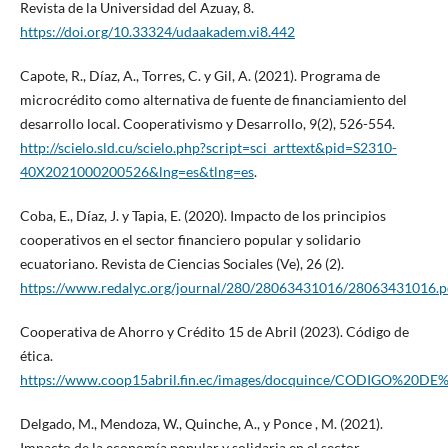
Revista de la Universidad del Azuay, 8.
https://doi.org/10.33324/udaakadem.vi8.442
Capote, R., Díaz, A., Torres, C. y Gil, A. (2021). Programa de
microcrédito como alternativa de fuente de financiamiento del
desarrollo local. Cooperativismo y Desarrollo, 9(2), 526-554.
http://scielo.sld.cu/scielo.php?script=sci_arttext&pid=S2310-
40X2021000200526&lng=es&tlng=es
.
Coba, E., Díaz, J. y Tapia, E. (2020). Impacto de los principios
cooperativos en el sector financiero popular y solidario
ecuatoriano. Revista de Ciencias Sociales (Ve), 26 (2).
https://www.redalyc.org/journal/280/28063431016/28063431016.p
Cooperativa de Ahorro y Crédito 15 de Abril (2023). Código de
ética.
https://www.coop15abril.fin.ec/images/docquince/CODIGO%20DE
Delgado, M., Mendoza, W., Quinche, A., y Ponce , M. (2021).
Impacto de la economía popular y solidaria en el sector