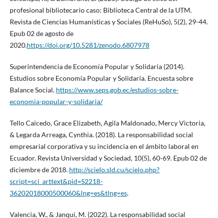
profesional bibliotecario caso: Biblioteca Central de la UTM.
Revista de Ciencias Humanísticas y Sociales (ReHuSo), 5(2), 29-44.
Epub 02 de agosto de
2020.
https://doi.org/10.5281/zenodo.6807978
Superintendencia de Economía Popular y Solidaria (2014).
Estudios sobre Economía Popular y Solidaria. Encuesta sobre
Balance Social.
https://www.seps.gob.ec/estudios-sobre-
economia-popular-y-solidaria/
Tello Caicedo, Grace Elizabeth, Agila Maldonado, Mercy Victoria,
& Legarda Arreaga, Cynthia. (2018). La responsabilidad social
empresarial corporativa y su incidencia en el ámbito laboral en
Ecuador. Revista Universidad y Sociedad, 10(5), 60-69. Epub 02 de
diciembre de 2018.
http://scielo.sld.cu/scielo.php?
script=sci_arttext&pid=S2218-
36202018000500060&lng=es&tlng=es
.
Valencia, W., & Janqui, M. (2022). La responsabilidad social