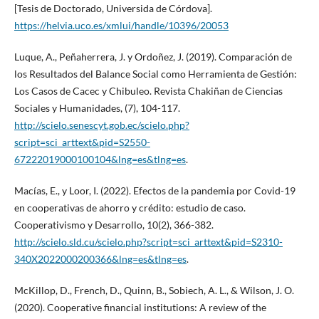
[Tesis de Doctorado, Universida de Córdova].
https://helvia.uco.es/xmlui/handle/10396/20053
Luque, A., Peñaherrera, J. y Ordoñez, J. (2019). Comparación de
los Resultados del Balance Social como Herramienta de Gestión:
Los Casos de Cacec y Chibuleo. Revista Chakiñan de Ciencias
Sociales y Humanidades, (7), 104-117.
http://scielo.senescyt.gob.ec/scielo.php?
script=sci_arttext&pid=S2550-
67222019000100104&lng=es&tlng=es
.
Macías, E., y Loor, I. (2022). Efectos de la pandemia por Covid-19
en cooperativas de ahorro y crédito: estudio de caso.
Cooperativismo y Desarrollo, 10(2), 366-382.
http://scielo.sld.cu/scielo.php?script=sci_arttext&pid=S2310-
340X2022000200366&lng=es&tlng=es
.
McKillop, D., French, D., Quinn, B., Sobiech, A. L., & Wilson, J. O.
(2020). Cooperative financial institutions: A review of the