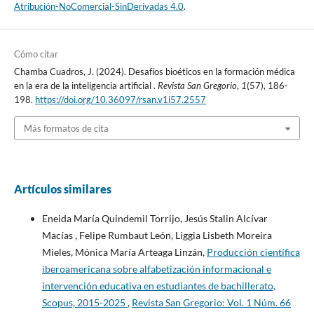
Atribución-NoComercial-SinDerivadas 4.0
.
Cómo citar
Chamba Cuadros, J. (2024). Desafíos bioéticos en la formación médica
en la era de la inteligencia artificial .
Revista San Gregorio
,
1
(57), 186-
198.
https://doi.org/10.36097/rsan.v1i57.2557
Más formatos de cita
Artículos similares
Eneida María Quindemil Torrijo, Jesús Stalin Alcívar
Macías , Felipe Rumbaut León, Liggia Lisbeth Moreira
Mieles, Mónica María Arteaga Linzán,
Producción científica
iberoamericana sobre alfabetización informacional e
intervención educativa en estudiantes de bachillerato,
Scopus, 2015-2025
,
Revista San Gregorio: Vol. 1 Núm. 66