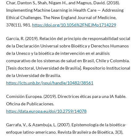
Char, Danton S., Shah, Nigam H., and Magnus, David. (2018).
Implementing Machine Learning in Health Care — Addressing
Ethical Challenges. The New England Journal of Medicine,
378(11), 981.
https://doi.org/10.1056%2FNEJMp1714229
García, R. (2019). Relación del principio de responsabilidad social
de la Declaración Universal sobre Bioética y Derechos Humanos
de la Unesco y la bioética de intervención en el análisis
comparativo de los sistemas de salud en Brasil, Chile y Colombia.
[Tesis doctoral, Universidad de Brasilia]. Repositorio Institucional
de la Universidad de Brasilia.
https://icts.unb.br/jspui/handle/10482/38561
Comisión Europea. (2019). Directrices éticas para una IA fiable.
Oficina de Publicaciones.
https://data.europa.eu/doi/10.2759/14078
Garrafa, V., & Azambuja, L. (2007). Epistemología de la bioética-
enfoque latino-americano. Revista Brasileira de Bioética, 3(3),