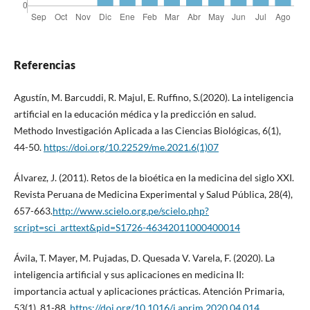
Referencias
Agustín, M. Barcuddi, R. Majul, E. Ruffino, S.(2020). La inteligencia
artificial en la educación médica y la predicción en salud.
Methodo Investigación Aplicada a las Ciencias Biológicas, 6(1),
44-50.
https://doi.org/10.22529/me.2021.6(1)07
Álvarez, J. (2011). Retos de la bioética en la medicina del siglo XXI.
Revista Peruana de Medicina Experimental y Salud Pública, 28(4),
657-663.
http://www.scielo.org.pe/scielo.php?
script=sci_arttext&pid=S1726-46342011000400014
Ávila, T. Mayer, M. Pujadas, D. Quesada V. Varela, F. (2020). La
inteligencia artificial y sus aplicaciones en medicina II:
importancia actual y aplicaciones prácticas. Atención Primaria,
53(1), 81-88.
https://doi.org/10.1016/j.aprim.2020.04.014