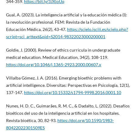
344-359.
https://bit.ly/3JXioUq
Gual, A. (2023). La inteligencia artificial y la educación médica (I):
la revolución profesional. FEM: Revista de la Fundación
Educación Médica, 26(2), 43-47.
https://scielo.isciii.es/scielo.php?
script=sci_arttext&pid=S2014-98322023000200001
Goldie, J. (2000). Review of ethics curricula in undergraduate
medical education. Medical Education, 34(2), 108-119.
https://doi.org/10.1046/j.1365-2923.2000.00607.x
Villalba Gómez, J. A. (2016). Emerging bioethic problems with
artificial intelligence. Diversitas: Perspectivas en Psicología, 12(1),
137-147.
https://doi.org/10.15332/s1794-9998.2016.0001.10
Nunes, H. D. C., Guimarães, R. M. C., & Dadalto, L. (2022). Desafíos
bioéticos del uso de la inteligencia artificial en los hospitales.
Revista bioética, 30, 82-93.
https://doi.org/10.1590/1983-
80422022301509ES