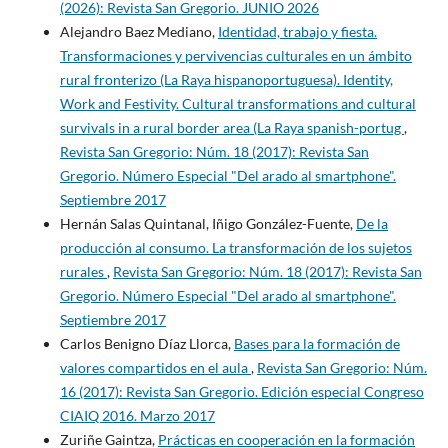
(2026): Revista San Gregorio. JUNIO 2026
Alejandro Baez Mediano,
Identidad, trabajo y fiesta.
Transformaciones y pervivencias culturales en un ámbito
rural fronterizo (La Raya hispanoportuguesa). Identity,
Work and Festivity. Cultural transformations and cultural
survivals in a rural border area (La Raya spanish-portug
,
Revista San Gregorio: Núm. 18 (2017): Revista San
Gregorio. Número Especial "Del arado al smartphone".
Septiembre 2017
Hernán Salas Quintanal, Iñigo González-Fuente,
De la
producción al consumo. La transformación de los sujetos
rurales
,
Revista San Gregorio: Núm. 18 (2017): Revista San
Gregorio. Número Especial "Del arado al smartphone".
Septiembre 2017
Carlos Benigno Díaz Llorca,
Bases para la formación de
valores compartidos en el aula
,
Revista San Gregorio: Núm.
16 (2017): Revista San Gregorio. Edición especial Congreso
CIAIQ 2016. Marzo 2017
Zuriñe Gaintza,
Prácticas en cooperación en la formación