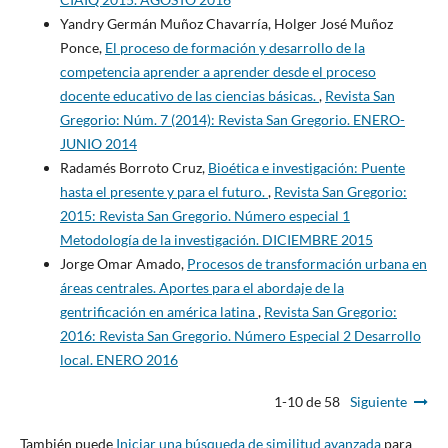
Yandry Germán Muñoz Chavarría, Holger José Muñoz
Ponce,
El proceso de formación y desarrollo de la
competencia aprender a aprender desde el proceso
docente educativo de las ciencias básicas.
,
Revista San
Gregorio: Núm. 7 (2014): Revista San Gregorio. ENERO-
JUNIO 2014
Radamés Borroto Cruz,
Bioética e investigación: Puente
hasta el presente y para el futuro.
,
Revista San Gregorio:
2015: Revista San Gregorio. Número especial 1
Metodología de la investigación. DICIEMBRE 2015
Jorge Omar Amado,
Procesos de transformación urbana en
áreas centrales. Aportes para el abordaje de la
gentrificación en américa latina
,
Revista San Gregorio:
2016: Revista San Gregorio. Número Especial 2 Desarrollo
local. ENERO 2016
1-10 de 58
Siguiente
También puede
Iniciar una búsqueda de similitud avanzada
para