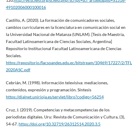
120.
http://ve.scielo.org/scielo.php?script=sci_arttext&pid=S1316-
49102006000100016
Castillo, A. (2020). La formación de comunicadores sociales,
cambios curriculares en la licenciatura en comunicación social en
la Universidad Nacional de Matanza (UNLAM). [Tesis de Maestría,
Facultad Latinoamericana de Ciencias Sociales, Argentina]
Repositorio Institucional Facultad Latinoamericana de Ciencias
Sociales.
https://repositorio.flacsoandes.edu.ec/bitstream/10469/17227/2/T
2020ASC.pdf
Cebrián, M. (1998). Información televisiva: mediaciones,
contenidos, expresión y programación. Síntesis
https://dialnet.unirioja.es/servlet/libro?codigo=56254
Cruz, J. (2019). Competencias y metacompetencias de los
periodistas digitales. Uru: Revista de Comunicación y Cultura, (3),
54-67.
https://doi.org/10.32719/26312514.2020.3.5