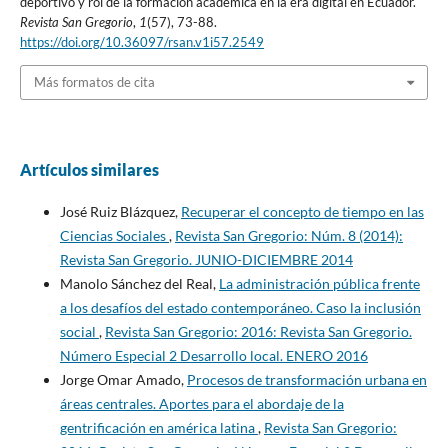
deportivo y rol de la formación académica en la era digital en Ecuador.
Revista San Gregorio
,
1
(57), 73-88.
https://doi.org/10.36097/rsan.v1i57.2549
Más formatos de cita
Artículos similares
José Ruiz Blázquez,
Recuperar el concepto de tiempo en las
Ciencias Sociales
,
Revista San Gregorio: Núm. 8 (2014):
Revista San Gregorio. JUNIO-DICIEMBRE 2014
Manolo Sánchez del Real,
La administración pública frente
a los desafíos del estado contemporáneo. Caso la inclusión
social
,
Revista San Gregorio: 2016: Revista San Gregorio.
Número Especial 2 Desarrollo local. ENERO 2016
Jorge Omar Amado,
Procesos de transformación urbana en
áreas centrales. Aportes para el abordaje de la
gentrificación en américa latina
,
Revista San Gregorio: