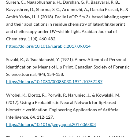
Suresh, C., Nagabhushana, H., Darshan, G. P., Basavaraj, R. B.,
Kavyashree, D., Sharma, S. C., Arulmozhi, A., Daruka Prasad, B., &
Amith Yadav, H. J. (2018). Facile LaOF: Sm 3+ based labeling agent
and their applications in residue chemistry of latent fingerprint
and cheiloscopy under UV–visible light. Arabian Journal of
Chemistry, 11(4), 460-482.
https://doi.org/10.1016/j.arabjc.2017.09.014
Suzuki, K., & Tsuchiahashi, Y. (1971). A new Attempt of Personal
Identification by Means of Lip Print. Canadian Society of Forensic
Science Journal, 4(4), 154-158.
https://doi.org/10.1080/00085030.1971.10757287
Wrobel, K., Doroz, R., Porwik, P., Naruniec, J., & Kowalski, M.
(2017). Using a Probabilistic Neural Network for lip-based
biometric verification. Engineering Applications of Artificial
Intelligence, 64, 112-127.
https://doi.org/10.1016/j.engappai.2017.06.003