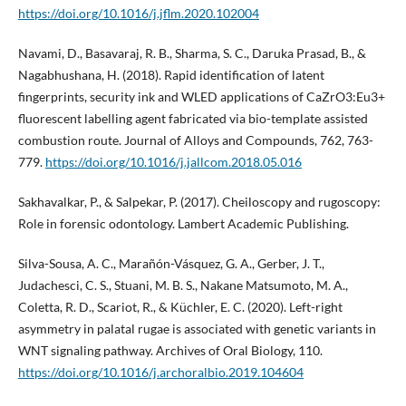
https://doi.org/10.1016/j.jflm.2020.102004
Navami, D., Basavaraj, R. B., Sharma, S. C., Daruka Prasad, B., &
Nagabhushana, H. (2018). Rapid identification of latent
fingerprints, security ink and WLED applications of CaZrO3:Eu3+
fluorescent labelling agent fabricated via bio-template assisted
combustion route. Journal of Alloys and Compounds, 762, 763-
779.
https://doi.org/10.1016/j.jallcom.2018.05.016
Sakhavalkar, P., & Salpekar, P. (2017). Cheiloscopy and rugoscopy:
Role in forensic odontology. Lambert Academic Publishing.
Silva-Sousa, A. C., Marañón-Vásquez, G. A., Gerber, J. T.,
Judachesci, C. S., Stuani, M. B. S., Nakane Matsumoto, M. A.,
Coletta, R. D., Scariot, R., & Küchler, E. C. (2020). Left-right
asymmetry in palatal rugae is associated with genetic variants in
WNT signaling pathway. Archives of Oral Biology, 110.
https://doi.org/10.1016/j.archoralbio.2019.104604