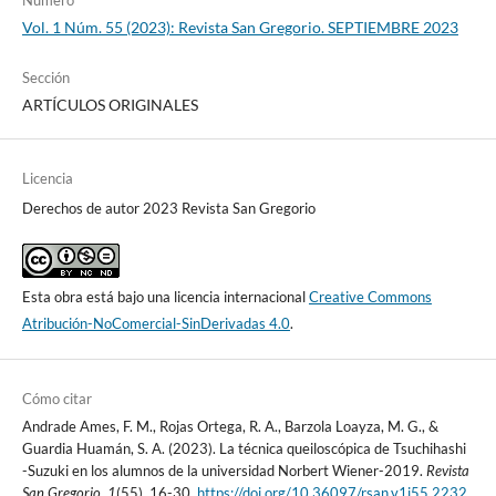
Vol. 1 Núm. 55 (2023): Revista San Gregorio. SEPTIEMBRE 2023
Sección
ARTÍCULOS ORIGINALES
Licencia
Derechos de autor 2023 Revista San Gregorio
Esta obra está bajo una licencia internacional
Creative Commons
Atribución-NoComercial-SinDerivadas 4.0
.
Cómo citar
Andrade Ames, F. M., Rojas Ortega, R. A., Barzola Loayza, M. G., &
Guardia Huamán, S. A. (2023). La técnica queiloscópica de Tsuchihashi
-Suzuki en los alumnos de la universidad Norbert Wiener-2019.
Revista
San Gregorio
,
1
(55), 16-30.
https://doi.org/10.36097/rsan.v1i55.2232