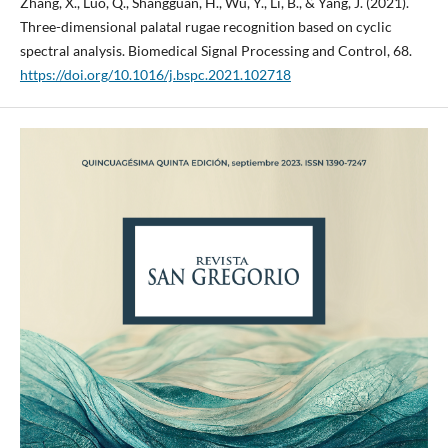
Zhang, X., Luo, Q., Shangguan, H., Wu, Y., Li, B., & Yang, J. (2021).
Three-dimensional palatal rugae recognition based on cyclic
spectral analysis. Biomedical Signal Processing and Control, 68.
https://doi.org/10.1016/j.bspc.2021.102718