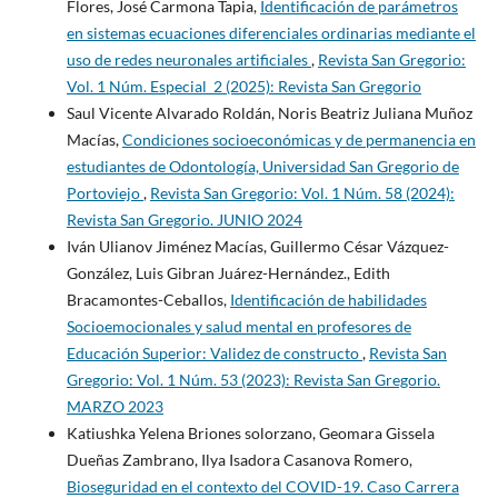
Flores, José Carmona Tapia,
Identificación de parámetros
en sistemas ecuaciones diferenciales ordinarias mediante el
uso de redes neuronales artificiales
,
Revista San Gregorio:
Vol. 1 Núm. Especial_2 (2025): Revista San Gregorio
Saul Vicente Alvarado Roldán, Noris Beatriz Juliana Muñoz
Macías,
Condiciones socioeconómicas y de permanencia en
estudiantes de Odontología, Universidad San Gregorio de
Portoviejo
,
Revista San Gregorio: Vol. 1 Núm. 58 (2024):
Revista San Gregorio. JUNIO 2024
Iván Ulianov Jiménez Macías, Guillermo César Vázquez-
González, Luis Gibran Juárez-Hernández., Edith
Bracamontes-Ceballos,
Identificación de habilidades
Socioemocionales y salud mental en profesores de
Educación Superior: Validez de constructo
,
Revista San
Gregorio: Vol. 1 Núm. 53 (2023): Revista San Gregorio.
MARZO 2023
Katiushka Yelena Briones solorzano, Geomara Gissela
Dueñas Zambrano, Ilya Isadora Casanova Romero,
Bioseguridad en el contexto del COVID-19. Caso Carrera