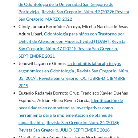
de Odontología de la Universidad San Gregorio de
Portoviejo
,
Revista San Gregorio: Núm. 49 (2022): Revista
San Gregorio. MARZO 2022
Cindy Jomara Bermúdez Arroyo, Mirella Narcisa de Jesús
Adum Lípari,
Odontología para niños con Trastorno por
Déficit de Atención con Hiperactividad (TDAH)
,
Revista
San Gregorio: Núm. 47 (2021): Revista San Gregorio.
SEPTIEMBRE 2021
Jehowil Laguerre Gilmus,
La tendinitis laboral, riesgos
ergonómicos en Odontología
,
Revista San Gregorio: Núm.
35 (2019): Revista San Gregorio. OCTUBRE-DICIEMBRE
2019
Eugenio Radamés Borroto Cruz, Francisco Xavier Dueñas
Espinoza, Adrián Eliceo Reyna García,
Identificación de
necesidades en competencias investigativas como
herramienta para la implementación de planes de
capacitación.
,
Revista San Gregorio: Núm. 24 (2018):
Revista San Gregorio. JULIO-SEPTIEMBRE 2018
Mirella Narcisa Adum Lípari, Jorge Washington Pachay,