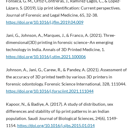
Fonseca, G. M., Ortíz-Contreras, J., Ramírez-Lagos, C., & López-
Lázaro, S. (2019). Lip print identification: Current perspectives.
Journal of Forensic and Legal Medicine, 65, 32-38.
https://doi.org/10.1016/j.jflm.2019.04.009
Jani, G., Johnson, A., Marques, J., & Franco, A. (2021). Three-
dimensional(3D) printing in forensic science–An emerging
technology in India. Annals of 3D Printed Medicine, 1.
https://doi.org/10.1016/j.stlm.2021.100006
Johnson, A., Jani, G., Carew, R., & Pandey, A. (2021). Assessment of
the accuracy of 3D printed teeth by various 3D printers in
forensic odontology. Forensic Science International, 328, 111044.
https://doi.org/10.1016/j.forsciint.2021.111044
Kapoor, N., & Badiye, A. (2017). A study of distribution, sex
differences and stability of lip print patterns in an Indian
population. Saudi Journal of Biological Sciences, 24(6), 1149-
1154.
https://doi.org/10.1016/j.sjbs.2015.01.014