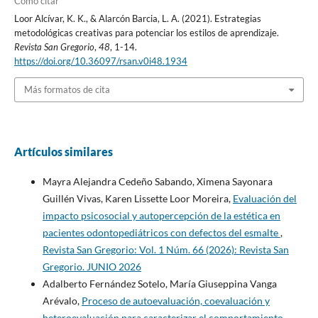
Cómo citar
Loor Alcívar, K. K., & Alarcón Barcia, L. A. (2021). Estrategias
metodológicas creativas para potenciar los estilos de aprendizaje.
Revista San Gregorio
,
48
, 1-14.
https://doi.org/10.36097/rsan.v0i48.1934
Más formatos de cita
Artículos similares
Mayra Alejandra Cedeño Sabando, Ximena Sayonara
Guillén Vivas, Karen Lissette Loor Moreira,
Evaluación del
impacto psicosocial y autopercepción de la estética en
pacientes odontopediátricos con defectos del esmalte
,
Revista San Gregorio: Vol. 1 Núm. 66 (2026): Revista San
Gregorio. JUNIO 2026
Adalberto Fernández Sotelo, María Giuseppina Vanga
Arévalo,
Proceso de autoevaluación, coevaluación y
heteroevaluación para caracterizar el comportamiento