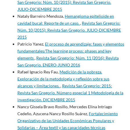
San Gregorio: Núm. 10 (2015): Revista San Gregorio.
JULIO-DICIEMBRE 2015
Nataly Barreiro Mendoza,
Hemangioma epitelioide en
cavidad bucal: Reporte de un caso.
,
Revista San Gregorio:
Núm. 10 (2015): Revista San Gregorio. JULIO-DICIEMBRE
2015
Patricio Yanez,
El proceso de aprendizaje: fases y elementos
fundamentales/The learning process: phases and key
elements
,
Revista San Gregorio: Núm. 11 (2016): Revista
San Gregorio. ENERO-JUNIO 2016
Rafael Ignacio Rey Fau,
Medición de la pobreza.
Exploración de la metodología y reflexión sobre sus
alcances y limitaciones.
,
Revista San Gregorio: 2015:
Revista San Gregorio. Número especial 1 Metodología de la
investigación. DICIEMBRE 2015
Nancy Gissela Bravo Rosillo, Mercedes Elina Intriago
Cedeño, Azucena Nancy Rosillo Suárez,
Fortalecimiento
Organizativo de las Unidades Económicas Populares y
Solidarias – Área textil y las capacidades técnicas