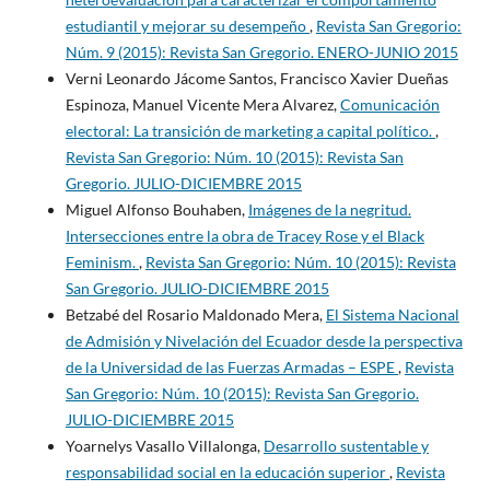
estudiantil y mejorar su desempeño
,
Revista San Gregorio:
Núm. 9 (2015): Revista San Gregorio. ENERO-JUNIO 2015
Verni Leonardo Jácome Santos, Francisco Xavier Dueñas
Espinoza, Manuel Vicente Mera Alvarez,
Comunicación
electoral: La transición de marketing a capital político.
,
Revista San Gregorio: Núm. 10 (2015): Revista San
Gregorio. JULIO-DICIEMBRE 2015
Miguel Alfonso Bouhaben,
Imágenes de la negritud.
Intersecciones entre la obra de Tracey Rose y el Black
Feminism.
,
Revista San Gregorio: Núm. 10 (2015): Revista
San Gregorio. JULIO-DICIEMBRE 2015
Betzabé del Rosario Maldonado Mera,
El Sistema Nacional
de Admisión y Nivelación del Ecuador desde la perspectiva
de la Universidad de las Fuerzas Armadas – ESPE
,
Revista
San Gregorio: Núm. 10 (2015): Revista San Gregorio.
JULIO-DICIEMBRE 2015
Yoarnelys Vasallo Villalonga,
Desarrollo sustentable y
responsabilidad social en la educación superior
,
Revista