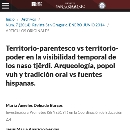
Inicio
/
Archivos
/
Núm. 7 (2014): Revista San Gregorio. ENERO-JUNIO 2014
/
ARTÍCULOS ORIGINALES
Territorio-parentesco vs territorio-
poder en la visibilidad temporal de
los naso tjërdi. Arqueología, popol
vuh y tradición oral vs fuentes
hispanas.
María Ángeles Delgado Burgos
Investigadora Prometeo (SENESCYT) en la Coordinación de Educación
Z.4
Jesús María Aparicio Gervás