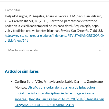
Cómo citar
Delgado Burgos, M. Ángeles, Aparicio Gervás, J. M., San Juan Velasco,
C., & Barredo Ibáñez, D. (2015). Territorio-parentesco vs territorio-
poder en la visibilidad temporal de los naso tjërdi. Arqueología, popol
vuh y tradición oral vs fuentes hispanas.
Revista San Gregorio
,
7
, 66-83.
https://revista.sangregorio.edu.ec/index.php/REVISTASANGREGORIO/
article/view/145
Más formatos de cita
Artículos similares
Carlina Edith Vélez Villavicencio, Lubis Carmita Zambrano
Montes,
Diseño curricular de la carrera de Educación
Inicial: hacia la interdisciplinariedad e integración de
saberes.
,
Revista San Gregorio: Núm. 28 (2018): Revista San
Gregorio. OCTUBRE-DICIEMBRE 2018