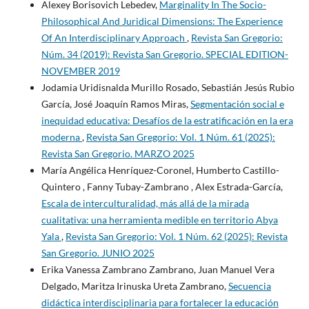
Alexey Borisovich Lebedev,
Marginality In The Socio-
Philosophical And Juridical Dimensions: The Experience
Of An Interdisciplinary Approach
,
Revista San Gregorio:
Núm. 34 (2019): Revista San Gregorio. SPECIAL EDITION-
NOVEMBER 2019
Jodamia Uridisnalda Murillo Rosado, Sebastián Jesús Rubio
García, José Joaquín Ramos Miras,
Segmentación social e
inequidad educativa: Desafíos de la estratificación en la era
moderna
,
Revista San Gregorio: Vol. 1 Núm. 61 (2025):
Revista San Gregorio. MARZO 2025
María Angélica Henríquez-Coronel, Humberto Castillo-
Quintero , Fanny Tubay-Zambrano , Alex Estrada-García,
Escala de interculturalidad, más allá de la mirada
cualitativa: una herramienta medible en territorio Abya
Yala
,
Revista San Gregorio: Vol. 1 Núm. 62 (2025): Revista
San Gregorio. JUNIO 2025
Erika Vanessa Zambrano Zambrano, Juan Manuel Vera
Delgado, Maritza Irinuska Ureta Zambrano,
Secuencia
didáctica interdisciplinaria para fortalecer la educación