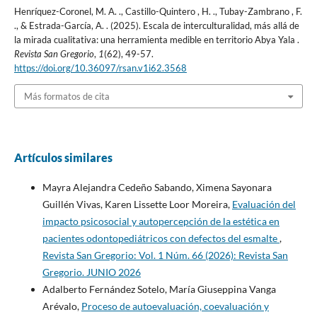
Henríquez-Coronel, M. A. ., Castillo-Quintero , H. ., Tubay-Zambrano , F.
., & Estrada-García, A. . (2025). Escala de interculturalidad, más allá de
la mirada cualitativa: una herramienta medible en territorio Abya Yala .
Revista San Gregorio
,
1
(62), 49-57.
https://doi.org/10.36097/rsan.v1i62.3568
Más formatos de cita
Artículos similares
Mayra Alejandra Cedeño Sabando, Ximena Sayonara
Guillén Vivas, Karen Lissette Loor Moreira,
Evaluación del
impacto psicosocial y autopercepción de la estética en
pacientes odontopediátricos con defectos del esmalte
,
Revista San Gregorio: Vol. 1 Núm. 66 (2026): Revista San
Gregorio. JUNIO 2026
Adalberto Fernández Sotelo, María Giuseppina Vanga
Arévalo,
Proceso de autoevaluación, coevaluación y