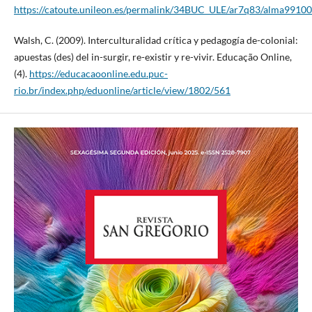
https://catoute.unileon.es/permalink/34BUC_ULE/ar7q83/alma991
Walsh, C. (2009). Interculturalidad crítica y pedagogía de-colonial:
apuestas (des) del in-surgir, re-existir y re-vivir. Educação Online,
(4).
https://educacaoonline.edu.puc-
rio.br/index.php/eduonline/article/view/1802/561