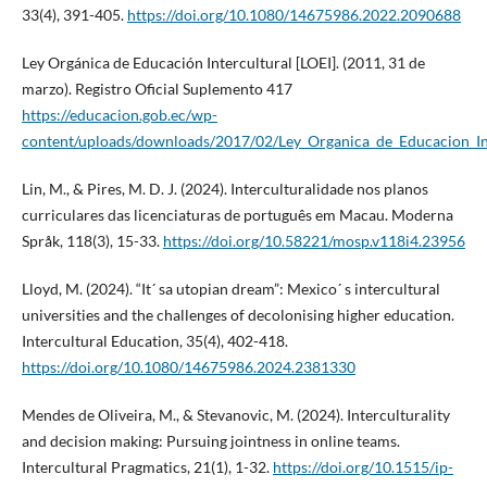
33(4), 391-405.
https://doi.org/10.1080/14675986.2022.2090688
Ley Orgánica de Educación Intercultural [LOEI]. (2011, 31 de
marzo). Registro Oficial Suplemento 417
https://educacion.gob.ec/wp-
content/uploads/downloads/2017/02/Ley_Organica_de_Educacion_Int
Lin, M., & Pires, M. D. J. (2024). Interculturalidade nos planos
curriculares das licenciaturas de português em Macau. Moderna
Språk, 118(3), 15-33.
https://doi.org/10.58221/mosp.v118i4.23956
Lloyd, M. (2024). “It´ sa utopian dream”: Mexico´ s intercultural
universities and the challenges of decolonising higher education.
Intercultural Education, 35(4), 402-418.
https://doi.org/10.1080/14675986.2024.2381330
Mendes de Oliveira, M., & Stevanovic, M. (2024). Interculturality
and decision making: Pursuing jointness in online teams.
Intercultural Pragmatics, 21(1), 1-32.
https://doi.org/10.1515/ip-