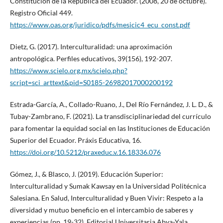
Constitución de la República del Ecuador. (2008, 20 de octubre).
Registro Oficial 449.
https://www.oas.org/juridico/pdfs/mesicic4_ecu_const.pdf
Dietz, G. (2017). Interculturalidad: una aproximación
antropológica. Perfiles educativos, 39(156), 192-207.
https://www.scielo.org.mx/scielo.php?
script=sci_arttext&pid=S0185-26982017000200192
Estrada-García, A., Collado-Ruano, J., Del Río Fernández, J. L. D., &
Tubay-Zambrano, F. (2021). La transdisciplinariedad del currículo
para fomentar la equidad social en las Instituciones de Educación
Superior del Ecuador. Práxis Educativa, 16.
https://doi.org/10.5212/praxeduc.v.16.18336.076
Gómez, J., & Blasco, J. (2019). Educación Superior:
Interculturalidad y Sumak Kawsay en la Universidad Politécnica
Salesiana. En Salud, Interculturalidad y Buen Vivir: Respeto a la
diversidad y mutuo beneficio en el intercambio de saberes y
experiencias (pp. 19-32). Editorial Universitaria Abya-Yala.