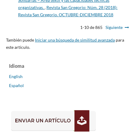
Solidarias – Área textil y las capacidades técnicas
organizativas.
,
Revista San Gregorio: Núm. 28 (2018):
Revista San Gregorio. OCTUBRE-DICIEMBRE 2018
1-10 de 865
Siguiente
También puede
Iniciar una búsqueda de similitud avanzada
para
este artículo.
Idioma
English
Español