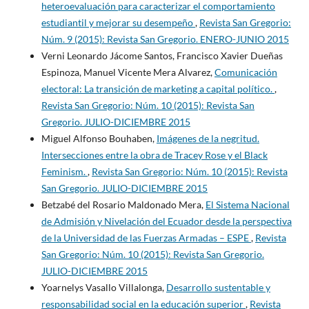
heteroevaluación para caracterizar el comportamiento
estudiantil y mejorar su desempeño
,
Revista San Gregorio:
Núm. 9 (2015): Revista San Gregorio. ENERO-JUNIO 2015
Verni Leonardo Jácome Santos, Francisco Xavier Dueñas
Espinoza, Manuel Vicente Mera Alvarez,
Comunicación
electoral: La transición de marketing a capital político.
,
Revista San Gregorio: Núm. 10 (2015): Revista San
Gregorio. JULIO-DICIEMBRE 2015
Miguel Alfonso Bouhaben,
Imágenes de la negritud.
Intersecciones entre la obra de Tracey Rose y el Black
Feminism.
,
Revista San Gregorio: Núm. 10 (2015): Revista
San Gregorio. JULIO-DICIEMBRE 2015
Betzabé del Rosario Maldonado Mera,
El Sistema Nacional
de Admisión y Nivelación del Ecuador desde la perspectiva
de la Universidad de las Fuerzas Armadas – ESPE
,
Revista
San Gregorio: Núm. 10 (2015): Revista San Gregorio.
JULIO-DICIEMBRE 2015
Yoarnelys Vasallo Villalonga,
Desarrollo sustentable y
responsabilidad social en la educación superior
,
Revista