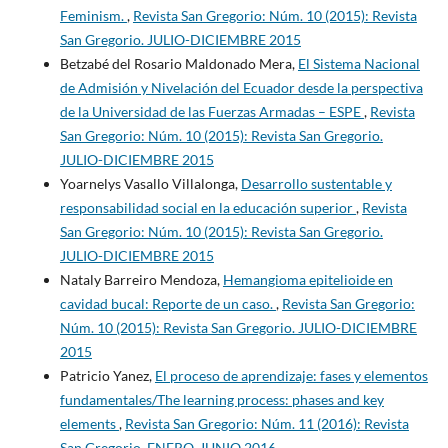
Feminism.
,
Revista San Gregorio: Núm. 10 (2015): Revista
San Gregorio. JULIO-DICIEMBRE 2015
Betzabé del Rosario Maldonado Mera,
El Sistema Nacional
de Admisión y Nivelación del Ecuador desde la perspectiva
de la Universidad de las Fuerzas Armadas – ESPE
,
Revista
San Gregorio: Núm. 10 (2015): Revista San Gregorio.
JULIO-DICIEMBRE 2015
Yoarnelys Vasallo Villalonga,
Desarrollo sustentable y
responsabilidad social en la educación superior
,
Revista
San Gregorio: Núm. 10 (2015): Revista San Gregorio.
JULIO-DICIEMBRE 2015
Nataly Barreiro Mendoza,
Hemangioma epitelioide en
cavidad bucal: Reporte de un caso.
,
Revista San Gregorio:
Núm. 10 (2015): Revista San Gregorio. JULIO-DICIEMBRE
2015
Patricio Yanez,
El proceso de aprendizaje: fases y elementos
fundamentales/The learning process: phases and key
elements
,
Revista San Gregorio: Núm. 11 (2016): Revista
San Gregorio. ENERO-JUNIO 2016