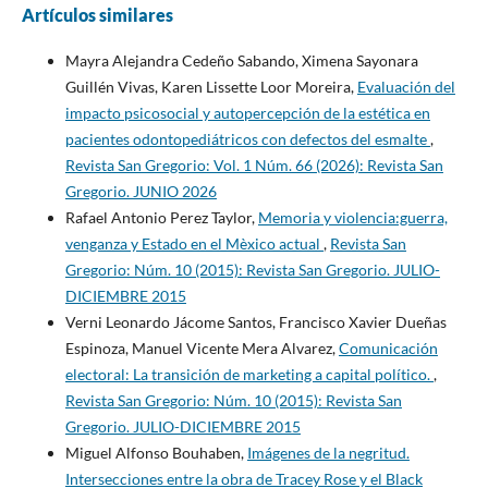
Artículos similares
Mayra Alejandra Cedeño Sabando, Ximena Sayonara
Guillén Vivas, Karen Lissette Loor Moreira,
Evaluación del
impacto psicosocial y autopercepción de la estética en
pacientes odontopediátricos con defectos del esmalte
,
Revista San Gregorio: Vol. 1 Núm. 66 (2026): Revista San
Gregorio. JUNIO 2026
Rafael Antonio Perez Taylor,
Memoria y violencia:guerra,
venganza y Estado en el Mèxico actual
,
Revista San
Gregorio: Núm. 10 (2015): Revista San Gregorio. JULIO-
DICIEMBRE 2015
Verni Leonardo Jácome Santos, Francisco Xavier Dueñas
Espinoza, Manuel Vicente Mera Alvarez,
Comunicación
electoral: La transición de marketing a capital político.
,
Revista San Gregorio: Núm. 10 (2015): Revista San
Gregorio. JULIO-DICIEMBRE 2015
Miguel Alfonso Bouhaben,
Imágenes de la negritud.
Intersecciones entre la obra de Tracey Rose y el Black