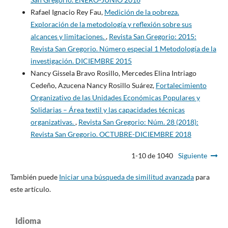
Rafael Ignacio Rey Fau,
Medición de la pobreza.
Exploración de la metodología y reflexión sobre sus
alcances y limitaciones.
,
Revista San Gregorio: 2015:
Revista San Gregorio. Número especial 1 Metodología de la
investigación. DICIEMBRE 2015
Nancy Gissela Bravo Rosillo, Mercedes Elina Intriago
Cedeño, Azucena Nancy Rosillo Suárez,
Fortalecimiento
Organizativo de las Unidades Económicas Populares y
Solidarias – Área textil y las capacidades técnicas
organizativas.
,
Revista San Gregorio: Núm. 28 (2018):
Revista San Gregorio. OCTUBRE-DICIEMBRE 2018
1-10 de 1040
Siguiente
También puede
Iniciar una búsqueda de similitud avanzada
para
este artículo.
Idioma