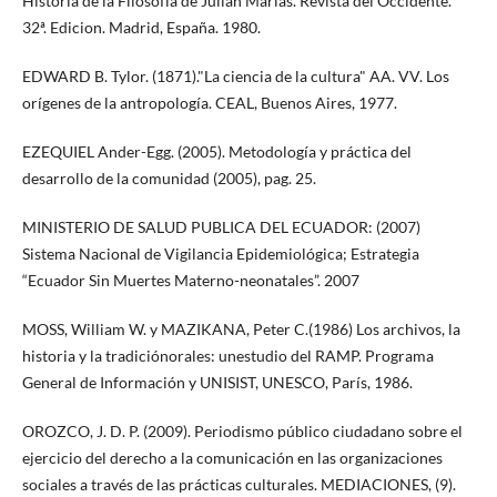
Historia de la Filosofía de Julián Marías. Revista del Occidente.
32ª. Edicion. Madrid, España. 1980.
EDWARD B. Tylor. (1871)."La ciencia de la cultura" AA. VV. Los
orígenes de la antropología. CEAL, Buenos Aires, 1977.
EZEQUIEL Ander-Egg. (2005). Metodología y práctica del
desarrollo de la comunidad (2005), pag. 25.
MINISTERIO DE SALUD PUBLICA DEL ECUADOR: (2007)
Sistema Nacional de Vigilancia Epidemiológica; Estrategia
“Ecuador Sin Muertes Materno-neonatales”. 2007
MOSS, William W. y MAZIKANA, Peter C.(1986) Los archivos, la
historia y la tradiciónorales: unestudio del RAMP. Programa
General de Información y UNISIST, UNESCO, París, 1986.
OROZCO, J. D. P. (2009). Periodismo público ciudadano sobre el
ejercicio del derecho a la comunicación en las organizaciones
sociales a través de las prácticas culturales. MEDIACIONES, (9).