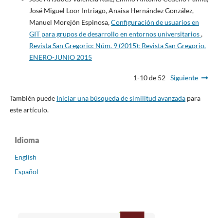
José Miguel Loor Intriago, Anaisa Hernández González,
Manuel Morejón Espinosa,
Configuración de usuarios en
GIT para grupos de desarrollo en entornos universitarios
,
Revista San Gregorio: Núm. 9 (2015): Revista San Gregorio.
ENERO-JUNIO 2015
1-10 de 52
Siguiente
También puede
Iniciar una búsqueda de similitud avanzada
para
este artículo.
Idioma
English
Español