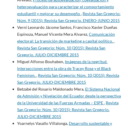
heteroevaluación para caracterizar el comportamiento
estudiantil y mejorar su desempeño
,
Revista San Gregorio:
Núm. 9 (2015): Revista San Gregorio. ENERO-JUNIO 2015
Verni Leonardo Jácome Santos, Francisco Xavier Dueñas
Espinoza, Manuel Vicente Mera Alvarez,
Comunicación
electoral: La transición de marketing a capital político.
,
Revista San Gregorio: Núm. 10 (2015): Revista San
Gregorio. JULIO-DICIEMBRE 2015
Miguel Alfonso Bouhaben,
Imágenes de la negritud.
Intersecciones entre la obra de Tracey Rose y el Black
Feminism.
,
Revista San Gregorio: Núm. 10 (2015): Revista
San Gregorio. JULIO-DICIEMBRE 2015
Betzabé del Rosario Maldonado Mera,
El Sistema Nacional
de Admisión y Nivelación del Ecuador desde la perspectiva
de la Universidad de las Fuerzas Armadas – ESPE
,
Revista
San Gregorio: Núm. 10 (2015): Revista San Gregorio.
JULIO-DICIEMBRE 2015
Yoarnelys Vasallo Villalonga,
Desarrollo sustentable y