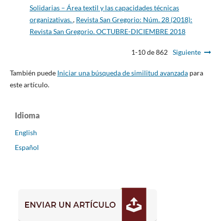
Solidarias – Área textil y las capacidades técnicas
organizativas.
,
Revista San Gregorio: Núm. 28 (2018):
Revista San Gregorio. OCTUBRE-DICIEMBRE 2018
1-10 de 862
Siguiente
También puede
Iniciar una búsqueda de similitud avanzada
para
este artículo.
Idioma
English
Español