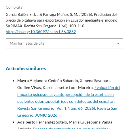
Cómo citar
García Bailón, E. J. ., & Párraga Muñoz, S. M. . (2026). Predicción del
precio de pitahaya para exportación en Ecuador mediante el modelo
SARIMAX.
Revista San Gregorio
,
1
(66), 100-110.
https://doi.org/10.36097/rsan.v1i66.3862
Más formatos de cita
Artículos similares
Mayra Alejandra Cedeño Sabando, Ximena Sayonara
Guillén Vivas, Karen Lissette Loor Moreira,
Evaluación del
impacto psicosocial y autopercepción de la estética en
pacientes odontopediátricos con defectos del esmalte
,
Revista San Gregorio: Vol. 1 Núm. 66 (2026): Revista San
Gregorio. JUNIO 2026
Adalberto Fernández Sotelo, María Giuseppina Vanga
Arévalo,
Proceso de autoevaluación, coevaluación y