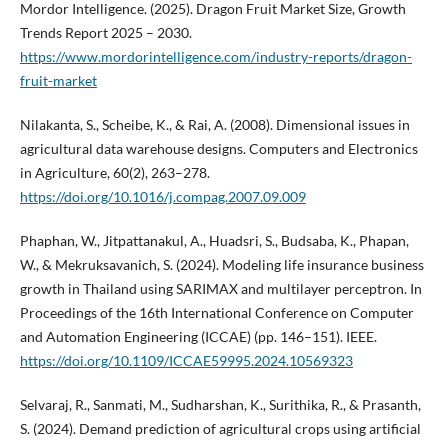
Mordor Intelligence. (2025). Dragon Fruit Market Size, Growth
Trends Report 2025 – 2030.
https://www.mordorintelligence.com/industry-reports/dragon-
fruit-market
Nilakanta, S., Scheibe, K., & Rai, A. (2008). Dimensional issues in
agricultural data warehouse designs. Computers and Electronics
in Agriculture, 60(2), 263–278.
https://doi.org/10.1016/j.compag.2007.09.009
Phaphan, W., Jitpattanakul, A., Huadsri, S., Budsaba, K., Phapan,
W., & Mekruksavanich, S. (2024). Modeling life insurance business
growth in Thailand using SARIMAX and multilayer perceptron. In
Proceedings of the 16th International Conference on Computer
and Automation Engineering (ICCAE) (pp. 146–151). IEEE.
https://doi.org/10.1109/ICCAE59995.2024.10569323
Selvaraj, R., Sanmati, M., Sudharshan, K., Surithika, R., & Prasanth,
S. (2024). Demand prediction of agricultural crops using artificial