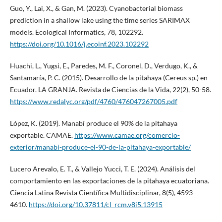
Guo, Y., Lai, X., & Gan, M. (2023). Cyanobacterial biomass
prediction in a shallow lake using the time series SARIMAX
models. Ecological Informatics, 78, 102292.
https://doi.org/10.1016/j.ecoinf.2023.102292
Huachi, L., Yugsi, E., Paredes, M. F., Coronel, D., Verdugo, K., &
Santamaría, P. C. (2015). Desarrollo de la pitahaya (Cereus sp.) en
Ecuador. LA GRANJA. Revista de Ciencias de la Vida, 22(2), 50-58.
https://www.redalyc.org/pdf/4760/476047267005.pdf
López, K. (2019). Manabí produce el 90% de la pitahaya
exportable. CAMAE.
https://www.camae.org/comercio-
exterior/manabi-produce-el-90-de-la-pitahaya-exportable/
Lucero Arevalo, E. T., & Vallejo Yucci, T. E. (2024). Análisis del
comportamiento en las exportaciones de la pitahaya ecuatoriana.
Ciencia Latina Revista Científica Multidisciplinar, 8(5), 4593–
4610.
https://doi.org/10.37811/cl_rcm.v8i5.13915