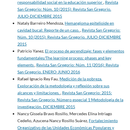
responsabilidad social en la educación superior
,
Revista
San Gregorio: Núm. 10 (2015): Revista San Gregorio.
JULIO-DICIEMBRE 2015
Nataly Barreiro Mendoza,
Hemangioma epitelioide en
cavidad bucal: Reporte de un caso.
,
Revista San Gregorio:
Núm. 10 (2015): Revista San Gregorio. JULIO-DICIEMBRE
2015
Patricio Yanez,
El proceso de aprendizaje: fases y elementos
fundamentales/The learning process: phases and key
elements
,
Revista San Gregorio: Núm. 11 (2016): Revista
San Gregorio. ENERO-JUNIO 2016
Rafael Ignacio Rey Fau,
Medición de la pobreza.
Exploración de la metodología y reflexión sobre sus
alcances y limitaciones.
,
Revista San Gregorio: 2015:
Revista San Gregorio. Número especial 1 Metodología de la
investigación. DICIEMBRE 2015
Nancy Gissela Bravo Rosillo, Mercedes Elina Intriago
Cedeño, Azucena Nancy Rosillo Suárez,
Fortalecimiento
Organizativo de las Unidades Económicas Populares y