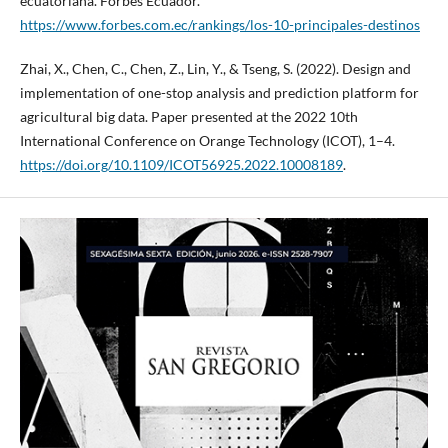
ecuatoriana. Forbes Ecuador.
https://www.forbes.com.ec/rankings/los-10-principales-destinos
Zhai, X., Chen, C., Chen, Z., Lin, Y., & Tseng, S. (2022). Design and
implementation of one-stop analysis and prediction platform for
agricultural big data. Paper presented at the 2022 10th
International Conference on Orange Technology (ICOT), 1–4.
https://doi.org/10.1109/ICOT56925.2022.10008189
.