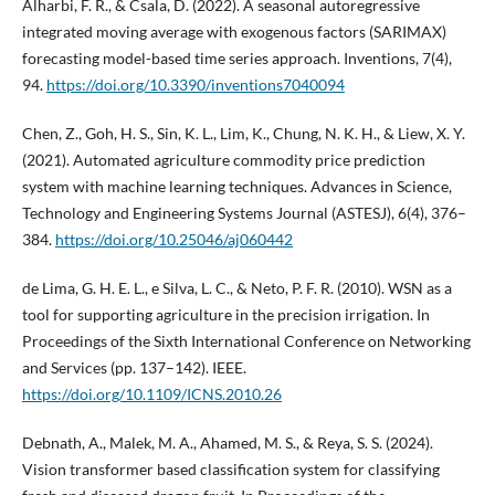
Alharbi, F. R., & Csala, D. (2022). A seasonal autoregressive
integrated moving average with exogenous factors (SARIMAX)
forecasting model-based time series approach. Inventions, 7(4),
94.
https://doi.org/10.3390/inventions7040094
Chen, Z., Goh, H. S., Sin, K. L., Lim, K., Chung, N. K. H., & Liew, X. Y.
(2021). Automated agriculture commodity price prediction
system with machine learning techniques. Advances in Science,
Technology and Engineering Systems Journal (ASTESJ), 6(4), 376–
384.
https://doi.org/10.25046/aj060442
de Lima, G. H. E. L., e Silva, L. C., & Neto, P. F. R. (2010). WSN as a
tool for supporting agriculture in the precision irrigation. In
Proceedings of the Sixth International Conference on Networking
and Services (pp. 137–142). IEEE.
https://doi.org/10.1109/ICNS.2010.26
Debnath, A., Malek, M. A., Ahamed, M. S., & Reya, S. S. (2024).
Vision transformer based classification system for classifying