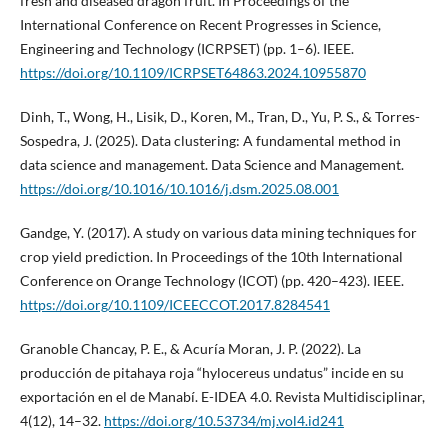
fresh and diseased dragon fruit. In Proceedings of the
International Conference on Recent Progresses in Science,
Engineering and Technology (ICRPSET) (pp. 1–6). IEEE.
https://doi.org/10.1109/ICRPSET64863.2024.10955870
Dinh, T., Wong, H., Lisik, D., Koren, M., Tran, D., Yu, P. S., & Torres-
Sospedra, J. (2025). Data clustering: A fundamental method in
data science and management. Data Science and Management.
https://doi.org/10.1016/10.1016/j.dsm.2025.08.001
Gandge, Y. (2017). A study on various data mining techniques for
crop yield prediction. In Proceedings of the 10th International
Conference on Orange Technology (ICOT) (pp. 420–423). IEEE.
https://doi.org/10.1109/ICEECCOT.2017.8284541
Granoble Chancay, P. E., & Acuría Moran, J. P. (2022). La
producción de pitahaya roja “hylocereus undatus” incide en su
exportación en el de Manabí. E-IDEA 4.0. Revista Multidisciplinar,
4(12), 14–32.
https://doi.org/10.53734/mj.vol4.id241