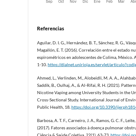
Referencias
Aguilar, D. I. G., Hernández, B. T., Sánchez, R. G., Vásq
Magallón, E. T. (2016). Correlación entre el estado n
espirométricos en adolescentes de Colima, México. A
1-10.
https://dialnet.unirioja.es/servlet/articulo?c
Ahmed, L., Verlinden, M., Alobeidli, M. A. A., Alahbabi,
Saddik, B., Oulhaj, A., & Al-Rifai, R. H. (2021). Patt
Nicotine Vaping among University Students in the U
Cross-Sectional Study. International Journal of Env
Public Health, 18.
https://doi.org/10.3390/ijerph18
Barbosa, A. T. F., Carneiro, J. A., Ramos, G. C. F., Leite,
(2017). Fatores associados à doença pulmonar obstru
Ciência & Saúde Coletiva, 22(1), 63-73.
https://doi.o