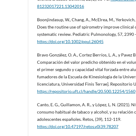
81232017221.13042016
Boonjindasup, W., Chang, A., McElrea, M., Yerkovich, 
Does the routine use of spirometry improve clinica
systematic review. Pediatric Pulmonology, 57, 2390 
https://doi.org/10.1002/ppul.26045
Bravo González, O. A., Cortez Berríos, L. A., y Pavez Ba
Comparación del valor predicho obtenido en el volu
el primer segundo y capacidad vital forzada entre a
fumadores de la Escuela de Kinesiología de la Univers
licenciatura, Universidad Finis Terrae]. Repositorio 
https://repositorio.uft.cl/handle/20.500.12254/1560
Canto, E. G., Guillamon, A. R., y López, L. N. (2021). Ni
consumo habitual de tabaco y alcohol, y su relación c
adolescentes españoles. Retos, (39), 112-119.
https://doi.org/10.47197/retos.v0i39.78207