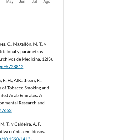
uez, C., Magallón, M. T., y
utricional y parámetros
rchivos de Medicina, 12(3),
odigo=5728812
 R. H., AlKatheeri, R.,
erns of Tobacco Smoking and
nited Arab Emirates: A
ironmental Research and
147652
 M. T., y Caldeira, A. P.
tiva crônica em idosos.
rg/10.1590/1413-