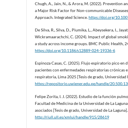
Chugh, A., Jain, N., & Arora, M. (2022). Prevention a
a Major Risk Factor for Non-communicable Diseases
Approach. Integrated Science.
https://doi.org/10.1
De Silva, R., Silva, D., Piumika, L., Abeysekera, I., Jaya
Wickramaarachchi, C. (2024). Impact of global smoki
a study across income groups. BMC Public Health, 2
https://doi.org/10.1186/s12889-024-19336-6
Espinoza Casas, C. (2025). Flujo espiratorio pico en 
pacientes con enfermedades respiratorias crónicas e
respiratoria, Lima 2025 [Tesis de grado, Universidad
https://repositorio.uwiener.edu.pe/handle/20.500.
Felipe Zorita, I. J. (2022). Estudio de la función pul
Facultad de Medicina de la Universidad de La Laguna 
asociados [Tesis de grado, Universidad de La Laguna].
http://riull.ull.es/xmlui/handle/915/28619