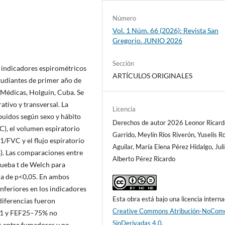
Número
Vol. 1 Núm. 66 (2026): Revista San
Gregorio. JUNIO 2026
Sección
s indicadores espirométricos
ARTÍCULOS ORIGINALES
tudiantes de primer año de
 Médicas, Holguín, Cuba. Se
ativo y transversal. La
Licencia
buidos según sexo y hábito
Derechos de autor 2026 Leonor Ricard
C), el volumen espiratorio
Garrido, Meylín Ríos Riverón, Yuselis 
1/FVC y el flujo espiratorio
Aguilar, María Elena Pérez Hidalgo, Jul
). Las comparaciones entre
Alberto Pérez Ricardo
ueba t de Welch para
ica de p<0,05. En ambos
nferiores en los indicadores
Esta obra está bajo una licencia interna
diferencias fueron
Creative Commons Atribución-NoCome
EV1 y FEF25–75% no
SinDerivadas 4.0
.
as entre fumadores y no