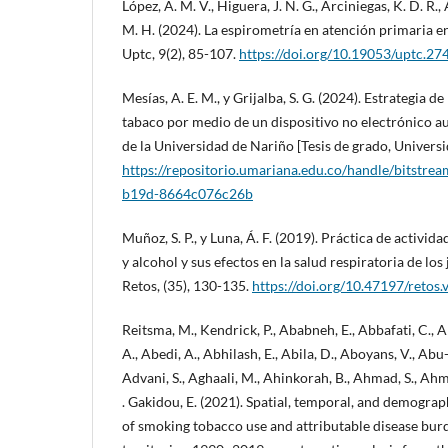
López, A. M. V., Higuera, J. N. G., Arciniegas, K. D. R., 
M. H. (2024). La espirometría en atención primaria e
Uptc, 9(2), 85-107.
https://doi.org/10.19053/uptc.2
Mesías, A. E. M., y Grijalba, S. G. (2024). Estrategia
tabaco por medio de un dispositivo no electrónico au
de la Universidad de Nariño [Tesis de grado, Univers
https://repositorio.umariana.edu.co/handle/bitstr
b19d-8664c076c26b
Muñoz, S. P., y Luna, Á. F. (2019). Práctica de activid
y alcohol y sus efectos en la salud respiratoria de los
Retos, (35), 130-135.
https://doi.org/10.47197/retos
Reitsma, M., Kendrick, P., Ababneh, E., Abbafati, C., 
A., Abedi, A., Abhilash, E., Abila, D., Aboyans, V., Ab
Advani, S., Aghaali, M., Ahinkorah, B., Ahmad, S., Ahmad
. Gakidou, E. (2021). Spatial, temporal, and demograp
of smoking tobacco use and attributable disease bur