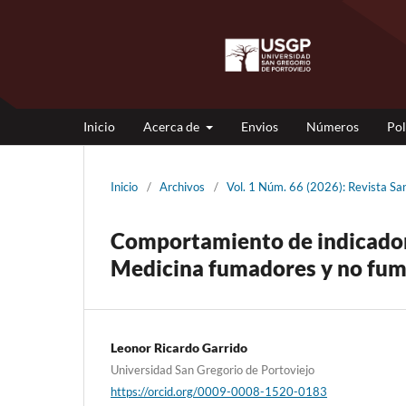
Inicio
Acerca de
Envios
Números
Pol
Inicio
/
Archivos
/
Vol. 1 Núm. 66 (2026): Revista S
Comportamiento de indicador
Medicina fumadores y no fu
Leonor Ricardo Garrido
Universidad San Gregorio de Portoviejo
https://orcid.org/0009-0008-1520-0183