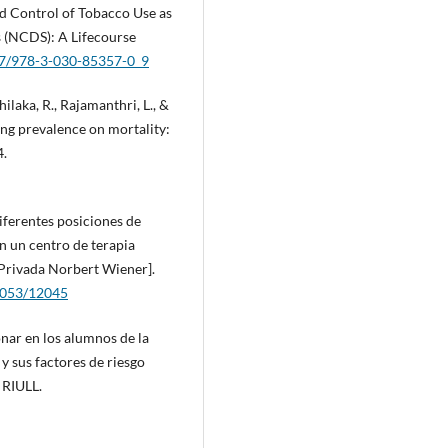
nd Control of Tobacco Use as
 (NCDS): A Lifecourse
007/978-3-030-85357-0_9
thilaka, R., Rajamanthri, L., &
ng prevalence on mortality:
4.
diferentes posiciones de
n un centro de terapia
 Privada Norbert Wiener].
13053/12045
monar en los alumnos de la
y sus factores de riesgo
 RIULL.