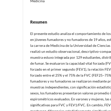
Medicina
Resumen
El presente estudio analiza el comportamiento de lo
en jóvenes fumadores y no fumadores de 19 años, es
la carrera de Medicina de la Universidad de Ciencias
realizó un estudio observacional, descriptivo-compar
muestra estuvo integrada por 129 estudiantes, distri
de fumar. Se evaluaron la capacidad vital forzada (FV
forzado en el primer segundo (FEV1), la relación FEV
forzado entre el 25% y el 75% de la FVC (FEF25–75%
fumadores y no fumadores se realizaron mediante pr
muestras independientes, con significación estadíst
sexos, los fumadores presentaron valores promedio i
espirométricos evaluados. En varones y mujeres, las 
significativas para FVC y FEV1/FVC. En cambio, F
mostraron diferencias estadísticamente significativ