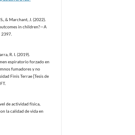
S., & Marchant, J. (2022).
l outcomes in children?—A
- 2397.
rra, R. I. (2019).
men espiratorio forzado en
lumnos fumadores y no
idad Finis Terrae [Tesis de
UFT.
vel de actividad física,
on la calidad de vida en