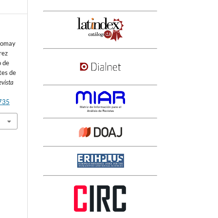
 Romay
érez
o de
tes de
evista
3735