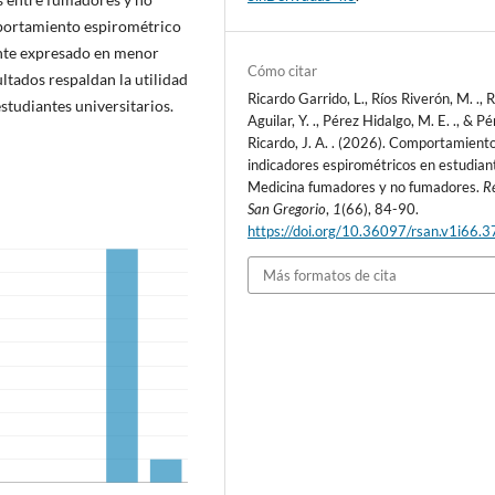
mportamiento espirométrico
ente expresado en menor
Cómo citar
ltados respaldan la utilidad
Ricardo Garrido, L., Ríos Riverón, M. .,
studiantes universitarios.
Aguilar, Y. ., Pérez Hidalgo, M. E. ., & P
Ricardo, J. A. . (2026). Comportamient
indicadores espirométricos en estudian
Medicina fumadores y no fumadores.
R
San Gregorio
,
1
(66), 84-90.
https://doi.org/10.36097/rsan.v1i66.
Más formatos de cita