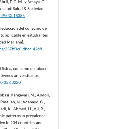
Abril, F. G. M., y Amaya, G.
n salud. Salud & Sociedad
744953X.18385
 de reducción del consumo de
to aplicable en estudiantes
idad Mariana].
eams/237ff0c0-dbcc-42d8-
ad física, consumo de tabaco
 jóvenes universitarios.
.v0i35.63220
Abbasi-Kangevari, M., Abdoli,
u-Rmeileh, N., Adebayo, O.,
i, K., Ahmed, H., Aji, B., . .
hic patterns in prevalence
den in 204 countries and