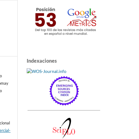
Indexaciones
o
Romay
io
cional
rcial-